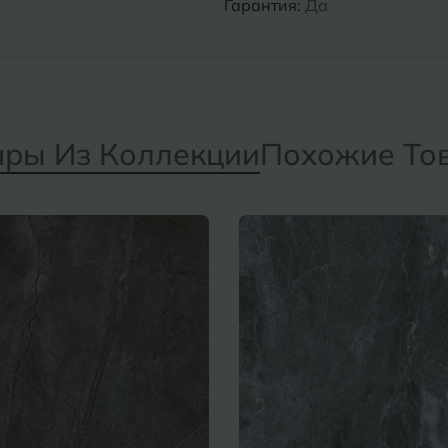
Гарантия:
Да
ары Из Коллекции
Похожие То