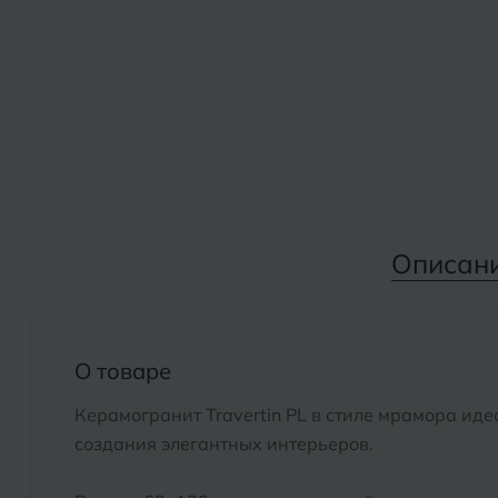
Дмитровград
Альметьевск
Анапа
Е
Армавир
Евпатория
Екатеринбург
Б
Барнаул
И
Описан
Белгород
Иваново
Белореченск
Ижевск
Боровичи
О товаре
К
Брянск
Керамогранит Travertin PL в стиле мрамора ид
Казань
создания элегантных интерьеров.
Кемерово