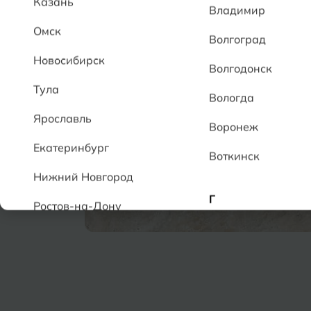
Казань
Владимир
Омск
Волгоград
Новосибирск
Волгодонск
Тула
Вологда
Ярославль
Воронеж
Екатеринбург
Воткинск
Нижний Новгород
Г
Ростов-на-Дону
Геленджик
А
Грозный
Аксай
Алушта
Д