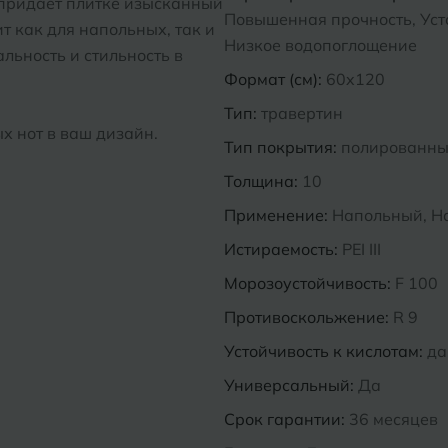
 придает плитке изысканный
Повышенная прочность, Усто
т как для напольных, так и
Низкое водопоглощение
льность и стильность в
Формат (см):
60x120
Тип:
травертин
х нот в ваш дизайн.
Тип покрытия:
полированн
Толщина:
10
Применение:
Напольный, Н
Истираемость:
PEI III
Морозоустойчивость:
F 100
Противоскольжение:
R 9
Устойчивость к кислотам:
да
Универсальный:
Да
Срок гарантии:
36 месяцев