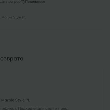
Х
дать вопрос
Поделиться
ль
Химки
Marble Style PL
оль
Ч
на-Кубани
Чебоксары
Челябинск
Бор
возврата
Э
Энгельс
ь
Я
Ярославль
Marble Style PL
тификат, Подходит для стен и пола,