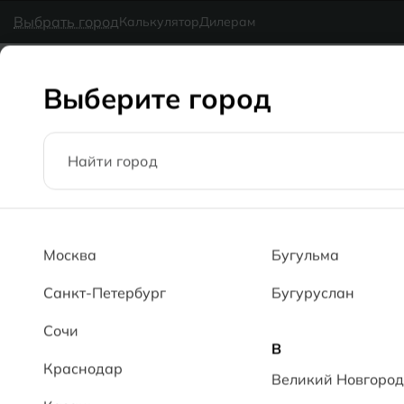
в наличии
MG Ceramic
- делаем красиво надолго
Выбрать город
Калькулятор
Дилерам
Коллекции
Каталог
Блог
Доставка
Оплата
Галерея
Выберите город
Главная
Каталог
60x120
Травертин PL Travertin PL
Москва
Бугульма
Санкт-Петербург
Бугуруслан
Сочи
В
Краснодар
Великий Новгород