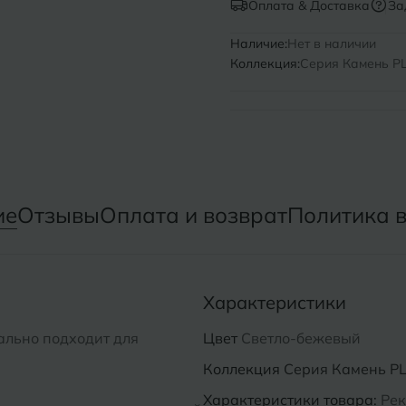
Оплата & Доставка
За
Нижний Новгород
Севастопо
Наличие:
Нет в наличии
Коллекция:
Серия Камень PL 
Новомосковск
Симфероп
Новосибирск
Славянск-
Смоленск
О
Сосновый 
Одинцово
ие
Отзывы
Оплата и возврат
Политика 
Сочи
Октябрьский
Ставропол
Омск
Характеристики
Сыктывкар
Оренбург
еально подходит для
Цвет
Светло-бежевый
Орехово-Зуево
Коллекция
Серия Камень PL 
Характеристики товара:
Рек