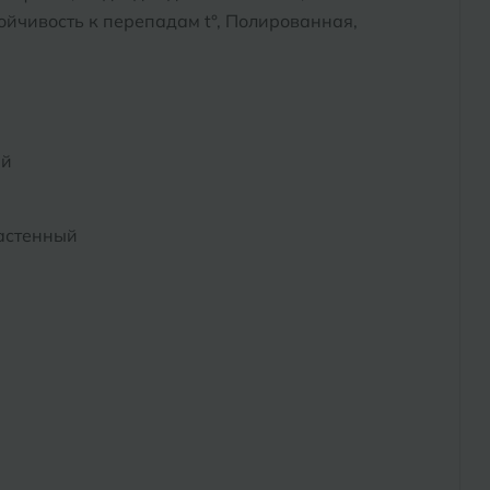
йчивость к перепадам t°, Полированная,
ый
астенный