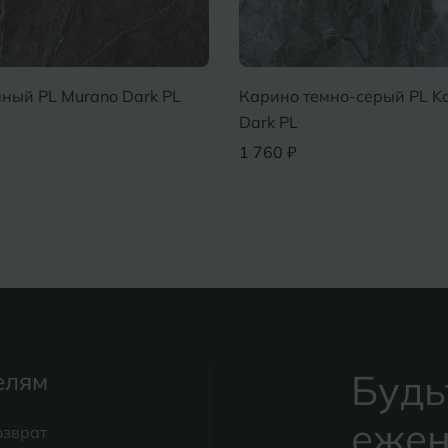
ный PL Murano Dark PL
Карино темно-серый PL Ka
Dark PL
1 760 ₽
Будь
елям
ежен
озврат