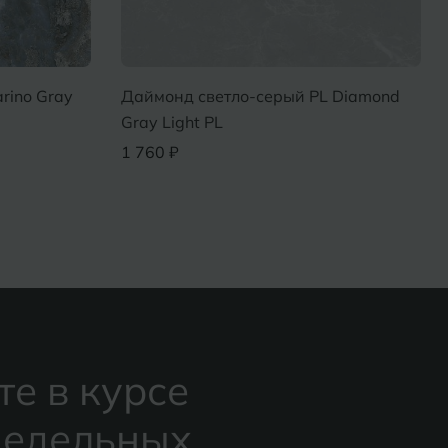
rino Gray
Даймонд светло-серый PL Diamond
Gray Light PL
1 760 ₽
те в курсе
едельных