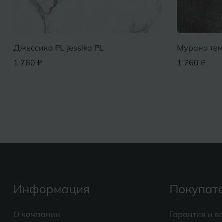
Джессика PL Jessika PL
Мурано тем
1 760 ₽
1 760 ₽
Информация
Покупат
О компании
Гарантия и в