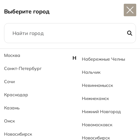
Широкий выбор
керамогранита в наличии
M
Выберите город
1
Москва
Н
Набережные Челны
Санкт-Петербург
Нальчик
Каталог
Сочи
Невинномысск
Главная
Каталог
Краснодар
Нижнекамск
Казань
Нижний Новгород
Омск
Новомосковск
Новосибирск
Новосибирск