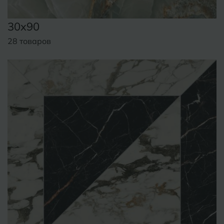
Волгодонск
Славянск-на-Кубани
30x90
Вологда
Смоленск
28 товаров
Воронеж
Сосновый Бор
Воткинск
Сочи
Ставрополь
Г
Геленджик
Сыктывкар
Грозный
Т
Таганрог
Д
Дмитровград
Тверь
Е
Темрюк
Евпатория
Тимашевск
Екатеринбург