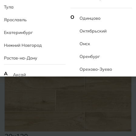
Тула
О
Одинцово
Ярославль
Октябрьский
Екатеринбург
Омск
Нижний Новгород
Оренбург
Ростов-на-Дону
Орехово-Зуево
А
Аксай
Алушта
П
Пермь
Альметьевск
Подольск
Анапа
Псков
Армавир
Пятигорск