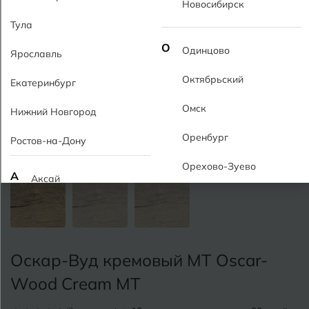
Новосибирск
Тула
О
Одинцово
Ярославль
Октябрьский
Екатеринбург
Омск
Нижний Новгород
Оренбург
Ростов-на-Дону
Орехово-Зуево
А
Аксай
Алушта
П
Пермь
Альметьевск
Подольск
Оскар-Вуд кремовый MT Oscar-
Анапа
Псков
Wood Cream MT
Армавир
Пятигорск