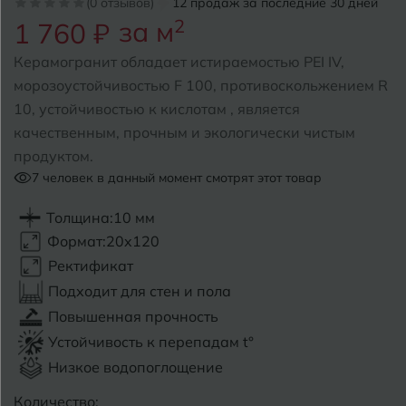
(0 отзывов)
12 продаж за последние 30 дней
за м
2
1 760 ₽
Б
Барнаул
Р
Раменское
Керамогранит обладает истираемостью PEI IV,
Белгород
морозоустойчивостью F 100, противоскольжением R
Ростов-на-Дону
10, устойчивостью к кислотам , является
Белореченск
Рыбинск
качественным, прочным и экологически чистым
продуктом.
Боровичи
Рязань
7
человек в данный момент смотрят этот товар
Брянск
Толщина:
10 мм
С
Салехард
Бугульма
Формат:
20x120
Самара
Ректификат
Бугуруслан
Подходит для стен и пола
Саранск
Повышенная прочность
В
Великий Новгород
Саратов
Устойчивость к перепадам t°
Низкое водопоглощение
Владимир
Севастополь
Количество: