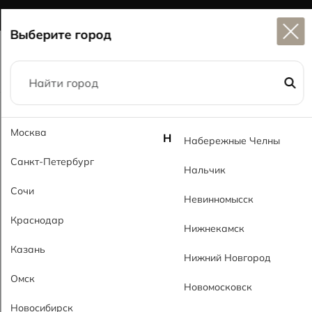
Широкий выбор
керамогранита в наличии
Выберите город
Главная
Каталог
20x120
Москва
Оскар-Вуд кремовый MT Oscar-Wood Cream MT
Н
Набережные Челны
Санкт-Петербург
Нальчик
Сочи
Невинномысск
Краснодар
Нижнекамск
Казань
Нижний Новгород
Омск
Новомосковск
Новосибирск