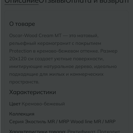
Описание
Отзывы
Оплата и возврат
П
Тимашевск
Екатеринбург
Тобольск
И
Иваново
О товаре
Тольятти
Ижевск
Oscar-Wood Cream MT — это матовый,
Томск
рельефный керамогранит с покрытием
Protection в кремово-бежевом оттенке.
Размер
Тула
К
Казань
20x120 см создает уютные поверхности,
Тюмень
имитирующие натуральное дерево, идеально
Кемерово
подходящие для жилых и коммерческих
Ковров
пространств.
У
Улан-Удэ
Характеристики
Кострома
Ульяновск
Цвет
Кремово-бежевый
Котлас
Уфа
Коллекция
Краснодар
Серия Экостиль MR / MRP Wood line MR / MRP
Х
Химки
Курган
Характеристики товара:
Ректификат, Подходит