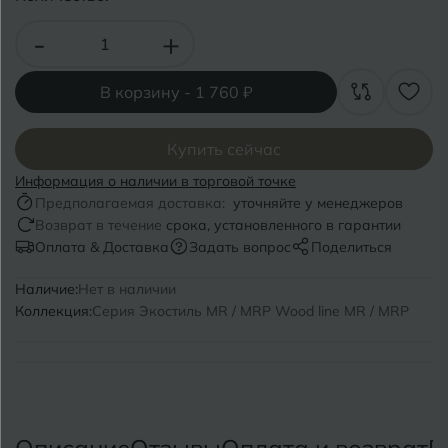
Волгоград
Симферополь
-
+
Волгодонск
Славянск-на-Кубани
Вологда
В корзину -
1 760 ₽
Смоленск
Воронеж
Сосновый Бор
Купить сейчас
Воткинск
Сочи
Информация о наличии в торговой точке
Предполагаемая доставка:
уточняйте у менеджеров
Ставрополь
Возврат в течение
срока, установленного в гарантии
Г
Геленджик
Оплата & Доставка
Задать вопрос
Поделиться
Сыктывкар
Грозный
Наличие:
Нет в наличии
Коллекция:
Серия Экостиль MR / MRP Wood line MR / MRP
Т
Таганрог
Д
Дмитровград
Тверь
Е
Темрюк
Евпатория