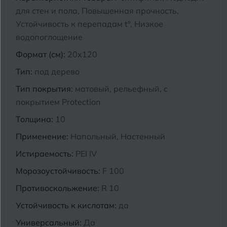
для стен и пола, Повышенная прочность,
Курганинск
Устойчивость к перепадам t°, Низкое
Ч
Чебоксары
водопоглощение
М
Челябинск
Магнитогорск
Формат (см):
20x120
Майкоп
Тип:
под дерево
Э
Энгельс
Тип покрытия:
матовый, рельефный, с
Муром
покрытием Protection
Я
Ярославль
Толщина:
10
Применение:
Напольный, Настенный
Истираемость:
PEI IV
Морозоустойчивость:
F 100
Противоскольжение:
R 10
Устойчивость к кислотам:
да
Универсальный:
Да