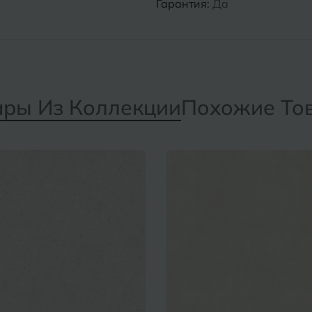
Гарантия:
Да
ары Из Коллекции
Похожие То