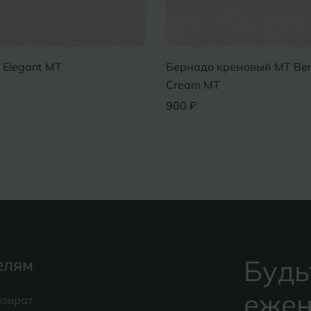
 Savana
Элегант MT Elegant MT
830 ₽
Будь
елям
ежен
озврат