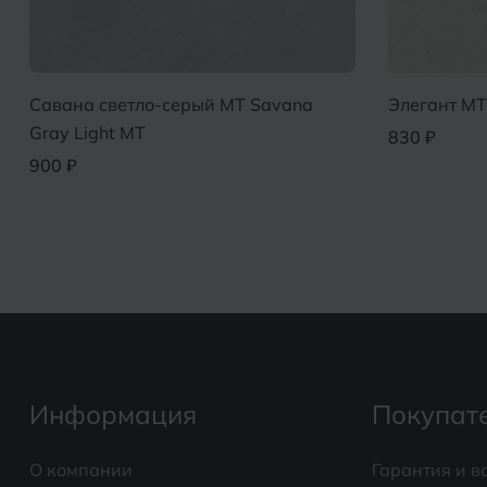
темно-серый MT Bernado
Савана светло-серый MT
 MT
Gray Light MT
900 ₽
Информация
Покупат
О компании
Гарантия и в