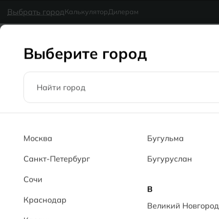
в наличии
MG Ceramic
- делаем красиво надолго
Выбрать город
Калькулятор
Дилерам
Коллекции
Каталог
Блог
Доставка
Оплата
Галерея
Выберите город
Главная
Каталог
30x90
Сланец MT Slate MT
Москва
Бугульма
Санкт-Петербург
Бугуруслан
Сочи
В
Краснодар
Великий Новгород