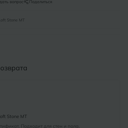
Х
дать вопрос
Поделиться
ль
Химки
oft Stone MT
оль
Ч
на-Кубани
Чебоксары
Челябинск
Бор
возврата
Э
Энгельс
ь
Я
Ярославль
oft Stone MT
тификат, Подходит для стен и пола,