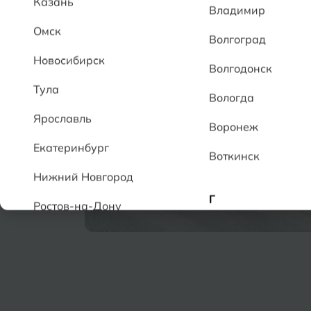
Казань
Владимир
Омск
Волгоград
Новосибирск
Волгодонск
Тула
Вологда
Ярославль
Воронеж
Екатеринбург
Воткинск
Нижний Новгород
Г
Ростов-на-Дону
Геленджик
А
Грозный
Аксай
Алушта
Д