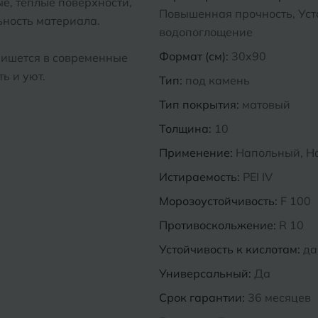
е, теплые поверхности,
Повышенная прочность, Усто
ность материала.
водопоглощение
Формат (см):
30x90
пишется в современные
ь и уют.
Тип:
под камень
Тип покрытия:
матовый
Толщина:
10
Применение:
Напольный, Н
Истираемость:
PEI IV
Морозоустойчивость:
F 100
Противоскольжение:
R 10
Устойчивость к кислотам:
да
Универсальный:
Да
Срок гарантии:
36 месяцев