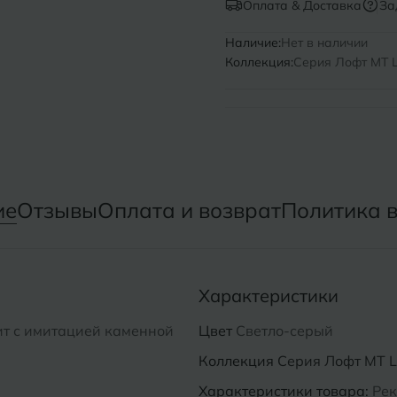
Оплата & Доставка
За
Нижний Новгород
Севастопо
Наличие:
Нет в наличии
Коллекция:
Серия Лофт MT L
Новомосковск
Симфероп
Новосибирск
Славянск-
Смоленск
О
Сосновый 
Одинцово
ие
Отзывы
Оплата и возврат
Политика 
Сочи
Октябрьский
Ставропол
Омск
Характеристики
Сыктывкар
Оренбург
ит с имитацией каменной
Цвет
Светло-серый
Орехово-Зуево
Коллекция
Серия Лофт MT L
Характеристики товара:
Рек