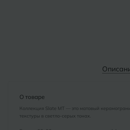
Дмитровград
Альметьевск
Анапа
Е
Армавир
Евпатория
Екатеринбург
Б
Барнаул
И
Описан
Белгород
Иваново
Белореченск
Ижевск
Боровичи
О товаре
К
Брянск
Коллекция Slate MT — это матовый керамогран
Казань
текстуры в светло-серых тонах.
Кемерово