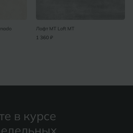
Бернадо кремовый MT Bernado
Лофт MT Loft
Cream MT
1 360 ₽
900 ₽
те в курсе
едельных