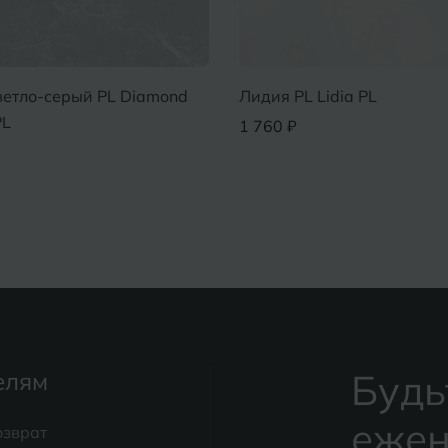
етло-серый PL Diamond
Лидия PL Lidia PL
PL
1 760 ₽
Будь
елям
ежен
озврат