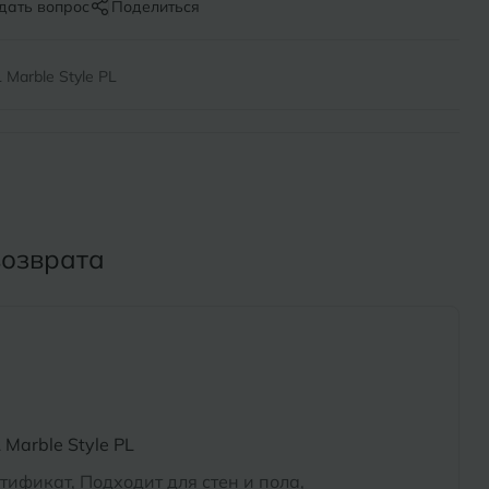
Х
дать вопрос
Поделиться
ль
Химки
Marble Style PL
оль
Ч
на-Кубани
Чебоксары
Челябинск
Бор
возврата
Э
Энгельс
ь
Я
Ярославль
Marble Style PL
тификат, Подходит для стен и пола,