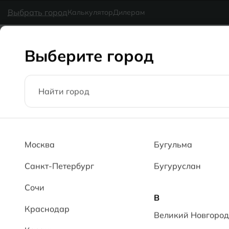
в наличии
MG Ceramic
- делаем красиво надолго
Выбрать город
Калькулятор
Дилерам
Коллекции
Каталог
Блог
Доставка
Оплата
Галерея
Выберите город
Главная
Каталог
60x120
Луиз PL Luyiz PL
Москва
Бугульма
Санкт-Петербург
Бугуруслан
Сочи
В
Краснодар
Великий Новгород