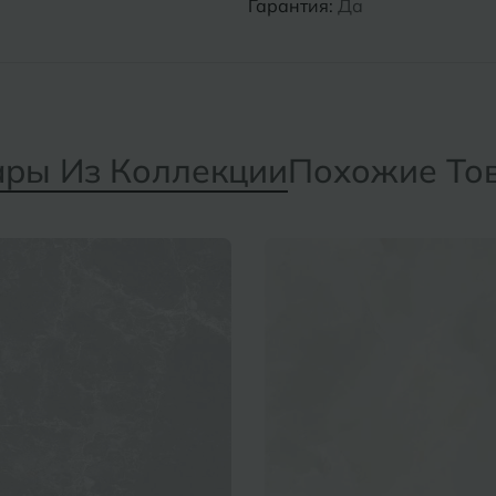
Гарантия:
Да
ары Из Коллекции
Похожие То