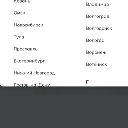
Казань
Владимир
Омск
Волгоград
Новосибирск
Волгодонск
Тула
Вологда
Ярославль
Воронеж
Екатеринбург
Воткинск
Нижний Новгород
Г
Ростов-на-Дону
Геленджик
А
Грозный
Аксай
Алушта
Д