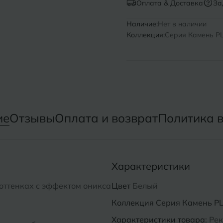
Оплата & Доставка
За
Нижний Новгород
Севастопо
Наличие:
Нет в наличии
Коллекция:
Серия Камень PL 
Новомосковск
Симфероп
Новосибирск
Славянск-
Смоленск
О
Сосновый 
Одинцово
ие
Отзывы
Оплата и возврат
Политика 
Сочи
Октябрьский
Ставропол
Омск
Характеристики
Сыктывкар
Оренбург
 оттенках с эффектом оникса
Цвет
Белый
Орехово-Зуево
Коллекция
Серия Камень PL 
Характеристики товара:
Рек