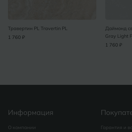
Травертин PL Travertin PL
Даймонд св
Gray Light 
1 760 ₽
1 760 ₽
Информация
Покупат
О компании
Гарантия и в