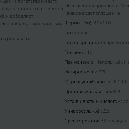
ущение богатства и света.
Повышенная прочность, Усто
в и декоративных элементов
Низкое водопоглощение
зайн добавляет
Формат (см):
60x120
более просторным и уютным.
Тип:
оникс
натуральность.
Тип покрытия:
полированн
Толщина:
10
Применение:
Напольный, Н
Истираемость:
PEI III
Морозоустойчивость:
F 100
Противоскольжение:
R 9
Устойчивость к кислотам:
да
Универсальный:
Да
Срок гарантии:
36 месяцев