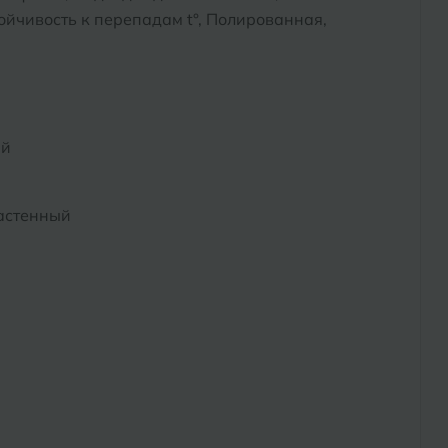
йчивость к перепадам t°, Полированная,
ый
астенный