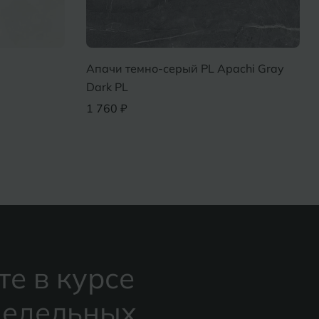
Апачи темно-серый PL Apachi Gray
Dark PL
1 760 ₽
те в курсе
едельных