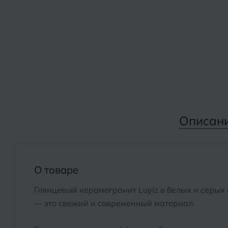
Дмитровград
Альметьевск
Анапа
Е
Армавир
Евпатория
Екатеринбург
Б
Барнаул
И
Описан
Белгород
Иваново
Белореченск
Ижевск
Боровичи
О товаре
К
Брянск
Глянцевый керамогранит Luyiz в белых и серых
Казань
— это свежий и современный материал.
Кемерово