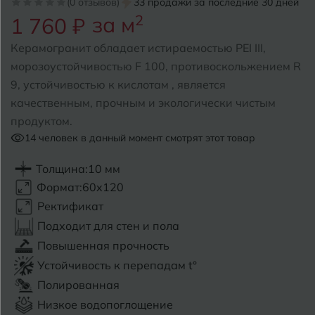
(0 отзывов)
33 продажи за последние 30 дней
за м
2
1 760 ₽
Б
Барнаул
Р
Раменское
Керамогранит обладает истираемостью PEI III,
Белгород
морозоустойчивостью F 100, противоскольжением R
Ростов-на-Дону
9, устойчивостью к кислотам , является
Белореченск
Рыбинск
качественным, прочным и экологически чистым
продуктом.
Боровичи
Рязань
14
человек в данный момент смотрят этот товар
Брянск
Толщина:
10 мм
С
Салехард
Бугульма
Формат:
60x120
Самара
Ректификат
Бугуруслан
Подходит для стен и пола
Саранск
Повышенная прочность
В
Великий Новгород
Саратов
Устойчивость к перепадам t°
Полированная
Владимир
Севастополь
Низкое водопоглощение