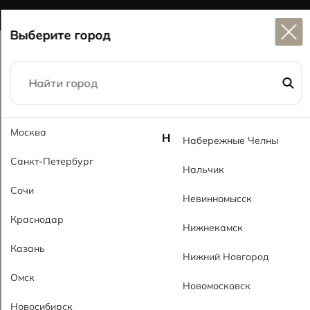
Широкий выбор
керамогранита в наличии
Выберите город
Главная
Каталог
60x120
Москва
Карино светло-серый PL Karino Gray Light PL
Н
Набережные Челны
Санкт-Петербург
Нальчик
Сочи
Невинномысск
Краснодар
Нижнекамск
Казань
Нижний Новгород
Омск
Новомосковск
Новосибирск