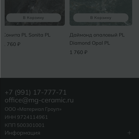
В Корзину
В Корзину
Сонита PL Sonita PL
Даймонд опаловый PL
Diamond Opal PL
1 760 ₽
1 760 ₽
+7 (991) 17-777-71
office@mg-ceramic.ru
ООО «Материал Гроуп»
ИНН 9724114961
КПП 500301001
Информация