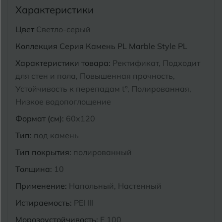
Характеристики
Курганинск
Ч
Чебоксары
Цвет
Светло-серый
М
Коллекция
Серия Камень PL Marble Style PL
Челябинск
Магнитогорск
Характеристики товара:
Ректификат, Подходит
Майкоп
для стен и пола, Повышенная прочность,
Э
Энгельс
Устойчивость к перепадам t°, Полированная,
Муром
Низкое водопоглощение
Я
Ярославль
Формат (см):
60x120
Тип:
под камень
Тип покрытия:
полированный
Толщина:
10
Применение:
Напольный, Настенный
Истираемость:
PEI III
Морозоустойчивость:
F 100