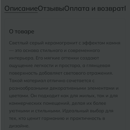
Тимашевск
Екатеринбург
Описание
Отзывы
Оплата и возврат
П
Тобольск
И
Иваново
Тольятти
О товаре
Ижевск
Томск
Светлый серый керамогранит с эффектом камня
— это основа стильного и современного
Тула
К
Казань
интерьера. Его мягкие оттенки создают
Тюмень
ощущение легкости и простора, а глянцевая
Кемерово
поверхность добавляет светового отражения.
Ковров
Такой материал отлично сочетается с
У
Улан-Удэ
разнообразными декоративными элементами и
Кострома
Ульяновск
цветами. Он подходит как для жилых, так и для
Котлас
коммерческих помещений, делая их более
Уфа
уютными и стильными.
Идеальный выбор для
Краснодар
тех, кто ценит гармонию и практичность в
Х
дизайне.
Химки
Курган