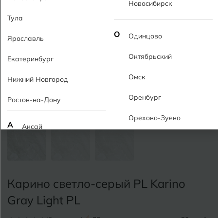
Новосибирск
Тула
О
Одинцово
Ярославль
Октябрьский
Екатеринбург
Омск
Нижний Новгород
Оренбург
Ростов-на-Дону
Орехово-Зуево
А
Аксай
Алушта
П
Пермь
Альметьевск
Подольск
Карино светло-серый PL Karino
Анапа
Псков
Gray Light PL
Армавир
Пятигорск