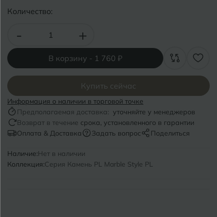
Волгоград
Симферополь
Количество:
Волгодонск
Славянск-на-Кубани
-
+
Вологда
Смоленск
В корзину -
1 760 ₽
Воронеж
Сосновый Бор
Воткинск
Купить сейчас
Сочи
Информация о наличии в торговой точке
Ставрополь
Предполагаемая доставка:
уточняйте у менеджеров
Г
Геленджик
Возврат в течение
срока, установленного в гарантии
Сыктывкар
Оплата & Доставка
Задать вопрос
Поделиться
Грозный
Наличие:
Нет в наличии
Т
Таганрог
Коллекция:
Серия Камень PL Marble Style PL
Д
Дмитровград
Тверь
Е
Темрюк
Евпатория