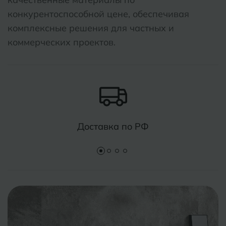
конкурентоспособной цене, обеспечивая
Тобольск
комплексные решения для частных и
И
Иваново
Тольятти
коммерческих проектов.
Ижевск
Томск
Тула
К
Казань
Тюмень
Кемерово
Доставка по РФ
Ковров
У
Улан-Удэ
Кострома
Ульяновск
Котлас
Уфа
Краснодар
Х
Химки
Курган