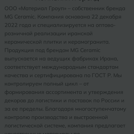
ООО «Материал Гроуп» – собственник бренда
Волгодонск
Славянск-на-Кубани
MG Ceramic. Компания основана 22 декабря
Вологда
Смоленск
2022 года и специализируется на оптово-
розничной реализации иранской
Воронеж
Сосновый Бор
керамической плитки и керамогранита.
Воткинск
Сочи
Продукция под брендом MG Ceramic
выпускается на ведущих фабриках Ирана,
Ставрополь
Г
соответствует международным стандартам
Геленджик
Сыктывкар
качества и сертифицирована по ГОСТ Р. Мы
Грозный
контролируем полный цикл – от
формирования ассортимента и утверждения
Т
Таганрог
Д
Дмитровград
декоров до логистики и поставок по России и
Тверь
за ее пределы. Благодаря многоступенчатому
контролю производства и выстроенной
Е
Темрюк
Евпатория
логистической системе, компания предлагает
Тимашевск
Екатеринбург
качественные материалы по