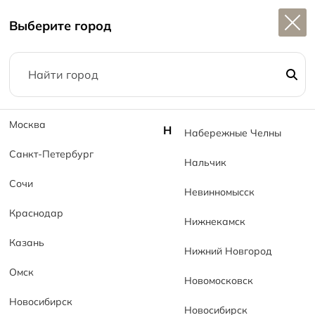
Широкий выбор
керамогранита в наличии
Выберите город
1
Москва
Н
Набережные Челны
Санкт-Петербург
Нальчик
О компании
Сочи
Невинномысск
Главная
О компании
Краснодар
Нижнекамск
Казань
Нижний Новгород
Омск
Новомосковск
Новосибирск
Новосибирск