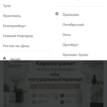
Тула
О
Одинцово
Ярославль
Дизайн испанский, плитка иранская - как это
Октябрьский
Екатеринбург
понимать?
Омск
Испанский дизайн & иранское производство =
Нижний Новгород
идеальная плитка.
Оренбург
Ростов-на-Дону
Читать полностью
Орехово-Зуево
А
Аксай
О дизайне
Алушта
П
Пермь
Альметьевск
Подольск
Анапа
Псков
Армавир
Пятигорск