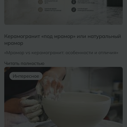
Б
Барнаул
Р
Раменское
Белгород
Ростов-на-Дону
Белореченск
Рыбинск
Керамогранит «под мрамор» или натуральный
мрамор
Боровичи
Рязань
«Мрамор vs керамогранит: особенности и отличия»
Брянск
Читать полностью
С
Салехард
Бугульма
Интересное
Самара
Бугуруслан
Саранск
В
Великий Новгород
Саратов
Владимир
Севастополь
Волгоград
Симферополь