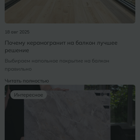
Тобольск
И
Иваново
Тольятти
Ижевск
18 авг 2025
Томск
Почему керамогранит на балкон лучшее
решение
Тула
К
Казань
Выбираем напольное покрытие на балкон
Тюмень
Кемерово
правильно
Ковров
Читать полностью
У
Улан-Удэ
Кострома
Интересное
Ульяновск
Котлас
Уфа
Краснодар
Х
Химки
Курган