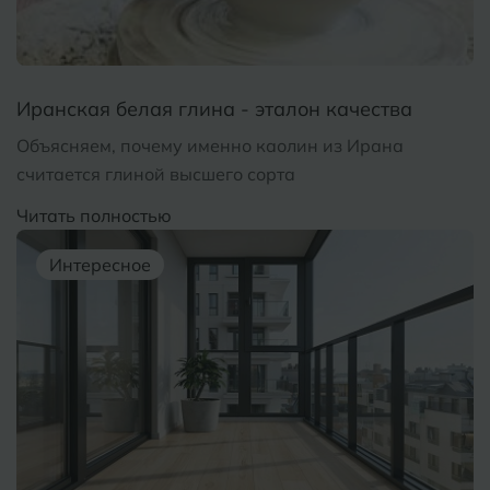
Волгодонск
Славянск-на-Кубани
Вологда
Смоленск
Иранская белая глина - эталон качества
Воронеж
Сосновый Бор
Объясняем, почему именно каолин из Ирана
Воткинск
считается глиной высшего сорта
Сочи
Читать полностью
Ставрополь
Г
Геленджик
Интересное
Сыктывкар
Грозный
Т
Таганрог
Д
Дмитровград
Тверь
Е
Темрюк
Евпатория
Тимашевск
Екатеринбург