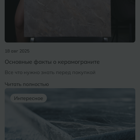
Курганинск
Ч
Чебоксары
М
Челябинск
Магнитогорск
Майкоп
Э
Энгельс
18 авг 2025
Муром
Основные факты о керамограните
Я
Ярославль
Все что нужно знать перед покупкой
Читать полностью
Интересное