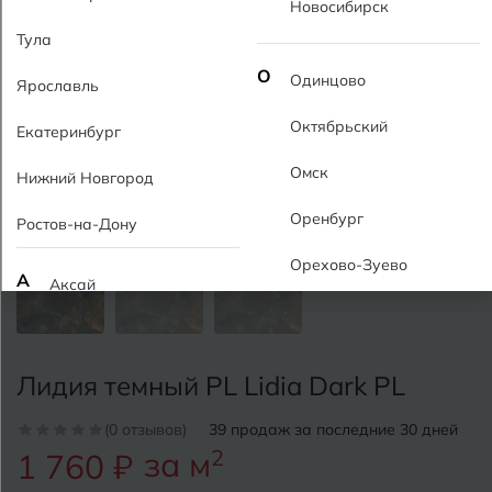
Новосибирск
Тула
О
Одинцово
Ярославль
Октябрьский
Екатеринбург
Омск
Нижний Новгород
Оренбург
Ростов-на-Дону
Орехово-Зуево
А
Аксай
Алушта
П
Пермь
Альметьевск
Лидия темный PL Lidia Dark PL
Подольск
Анапа
(0 отзывов)
39 продаж за последние 30 дней
Псков
за м
2
1 760 ₽
Армавир
Пятигорск