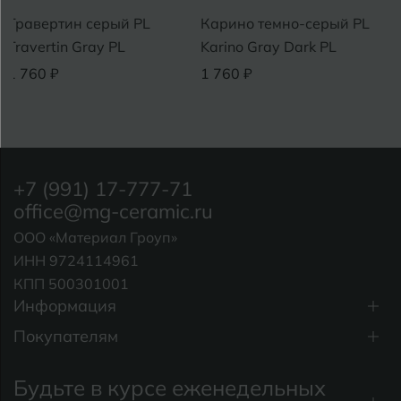
Травертин серый PL
Карино темно-серый PL
Travertin Gray PL
Karino Gray Dark PL
1 760 ₽
1 760 ₽
+7 (991) 17-777-71
office@mg-ceramic.ru
ООО «Материал Гроуп»
ИНН 9724114961
КПП 500301001
Информация
Покупателям
Будьте в курсе еженедельных