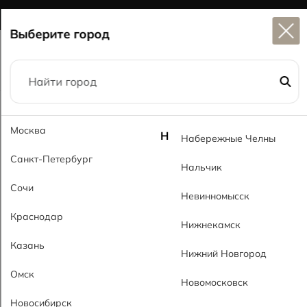
Широкий выбор
керамогранита в наличии
Выберите город
Главная
Каталог
60x120
Лидия темный PL Lidia Dark PL
Москва
Н
Набережные Челны
Санкт-Петербург
Нальчик
Сочи
Невинномысск
Краснодар
Нижнекамск
Казань
Нижний Новгород
Омск
Новомосковск
Новосибирск