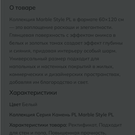
Тимашевск
Екатеринбург
О товаре
Тобольск
Коллекция Marble Style PL в формате 60×120 см
И
Иваново
Тольятти
— это воплощение роскоши и элегантности.
Ижевск
Глянцевая поверхность с эффектом оникса в
Томск
белых и золотых тонах создает эффект глубины
и сияния, придавая интерьеру особый шарм.
Тула
К
Казань
Универсальный размер подходит для
Тюмень
напольных и настенных покрытий в жилых,
Кемерово
коммерческих и дизайнерских пространствах,
Ковров
добавляя им благородство и свет.
У
Улан-Удэ
Характеристики
Кострома
Ульяновск
Цвет
Белый
Котлас
Уфа
Коллекция
Серия Камень PL Marble Style PL
Краснодар
Характеристики товара:
Ректификат, Подходит
Х
Химки
Курган
для стен и пола, Повышенная прочность,