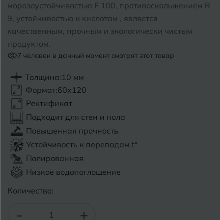
морозоустойчивостью F 100, противоскольжением R
9, устойчивостью к кислотам , является
Б
Барнаул
Р
Раменское
качественным, прочным и экологически чистым
Белгород
продуктом.
Ростов-на-Дону
7
человек в данный момент смотрят этот товар
Белореченск
Рыбинск
Толщина:
10 мм
Боровичи
Рязань
Формат:
60x120
Ректификат
Брянск
Подходит для стен и пола
С
Салехард
Бугульма
Повышенная прочность
Самара
Устойчивость к перепадам t°
Бугуруслан
Полированная
Саранск
Низкое водопоглощение
В
Великий Новгород
Саратов
Количество:
Владимир
Севастополь
-
+