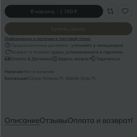
Волгоград
Симферополь
В корзину -
1 760 ₽
Волгодонск
Славянск-на-Кубани
Вологда
Смоленск
Купить сейчас
Информация о наличии в торговой точке
Воронеж
Сосновый Бор
Предполагаемая доставка:
уточняйте у менеджеров
Воткинск
Возврат в течение
срока, установленного в гарантии
Сочи
Оплата & Доставка
Задать вопрос
Поделиться
Ставрополь
Г
Наличие:
Нет в наличии
Геленджик
Коллекция:
Серия Камень PL Marble Style PL
Сыктывкар
Грозный
Т
Таганрог
Д
Дмитровград
Тверь
Описание
Отзывы
Оплата и возврат
П
Е
Темрюк
Евпатория