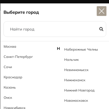
Широкий выбор
керамогранита в наличии
Выберите город
Главная
Каталог
60x120
Айназ PL Ainaz PL
Москва
Н
Набережные Челны
Санкт-Петербург
Нальчик
Сочи
Невинномысск
Краснодар
Нижнекамск
Казань
Нижний Новгород
Омск
Новомосковск
Новосибирск