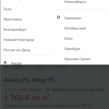
Новосибирск
Тула
О
Одинцово
Ярославль
Октябрьский
Екатеринбург
Омск
Нижний Новгород
Оренбург
Ростов-на-Дону
Орехово-Зуево
А
Аксай
Алушта
П
Пермь
Айназ PL Ainaz PL
Альметьевск
Подольск
(0 отзывов)
42 продажи за последние 30 дней
Анапа
за м
2
1 760 ₽
Псков
Армавир
Керамогранит обладает истираемостью PEI III,
Пятигорск