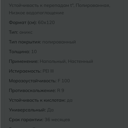
Устойчивость к перепадам t°, Полированная,
Курганинск
Низкое водопоглощение
Ч
Чебоксары
Формат (см):
60x120
М
Челябинск
Магнитогорск
Тип:
оникс
Майкоп
Тип покрытия:
полированный
Э
Энгельс
Муром
Толщина:
10
Применение:
Напольный, Настенный
Я
Ярославль
Истираемость:
PEI III
Морозоустойчивость:
F 100
Противоскольжение:
R 9
Устойчивость к кислотам:
да
Универсальный:
Да
Срок гарантии:
36 месяцев