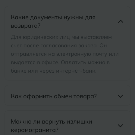
Волгодонск
Славянск-на-Кубани
Какие документы нужны для
Вологда
Смоленск
возврата?
Воронеж
Для юридических лиц мы выставляем
Сосновый Бор
счет после согласования заказа. Он
Воткинск
Сочи
отправляется на электронную почту или
выдается в офисе. Оплатить можно в
Ставрополь
Г
Геленджик
банке или через интернет-банк.
Сыктывкар
Грозный
Т
Таганрог
Как оформить обмен товара?
Д
Дмитровград
Тверь
Е
Темрюк
Евпатория
Можно ли вернуть излишки
керамогранита?
Тимашевск
Екатеринбург