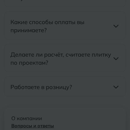
Курганинск
Ч
Чебоксары
Какие способы оплаты вы
М
Челябинск
Магнитогорск
принимаете?
Майкоп
Э
Энгельс
Муром
Делаете ли расчёт, считаете плитку
Я
по проектам?
Ярославль
Работаете в розницу?
О компании
Вопросы и ответы