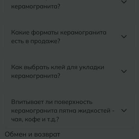
керамогранита?
Б
Барнаул
Р
Раменское
Белгород
Ростов-на-Дону
Какие форматы керамогранита
Белореченск
Рыбинск
есть в продаже?
Боровичи
Рязань
Брянск
Как выбрать клей для укладки
С
Салехард
керамогранита?
Бугульма
Самара
Бугуруслан
Саранск
Впитывает ли поверхность
В
Великий Новгород
керамогранита пятна жидкостей -
Саратов
чая, кофе и т.д.?
Владимир
Севастополь
Обмен и возврат
Волгоград
Симферополь