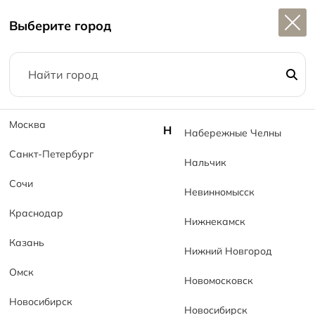
Широкий выбор
керамогранита в наличии
Выберите город
1
Москва
Н
Набережные Челны
Санкт-Петербург
Нальчик
FAQ
Сочи
Невинномысск
Главная
FAQ
Краснодар
Нижнекамск
Казань
Нижний Новгород
Омск
Новомосковск
Новосибирск
Новосибирск