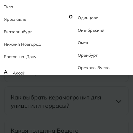
Тула
Вопросы о товаре
О
Одинцово
Ярославль
Насколько долговечен
Октябрьский
Екатеринбург
керамогранит?
Омск
Нижний Новгород
Оренбург
Ростов-на-Дону
Какие виды поверхности
Орехово-Зуево
керамогранита бывают?
А
Аксай
Алушта
П
Пермь
Как выбрать керамогранит для
Альметьевск
Подольск
улицы или террасы?
Анапа
Псков
Армавир
Пятигорск
Какая толщина Вашего