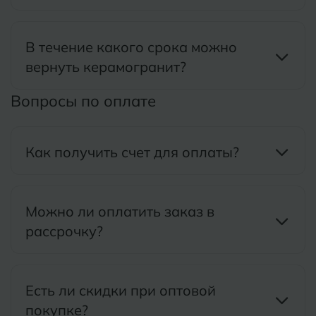
Тобольск
И
Иваново
В течение какого срока можно
Тольятти
вернуть керамогранит?
Ижевск
Томск
Вопросы по оплате
Тула
К
Казань
Тюмень
Кемерово
Как получить счет для оплаты?
Ковров
У
Улан-Удэ
Кострома
Можно ли оплатить заказ в
Ульяновск
рассрочку?
Котлас
Уфа
Краснодар
Есть ли скидки при оптовой
Х
Химки
Курган
покупке?