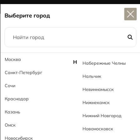
Широкий выбор
керамогранита в наличии
Выберите город
Главная
Каталог
60x120
Джессика PL Jessika PL
Москва
Н
Набережные Челны
Санкт-Петербург
Нальчик
Сочи
Невинномысск
Краснодар
Нижнекамск
Казань
Нижний Новгород
Омск
Новомосковск
Новосибирск