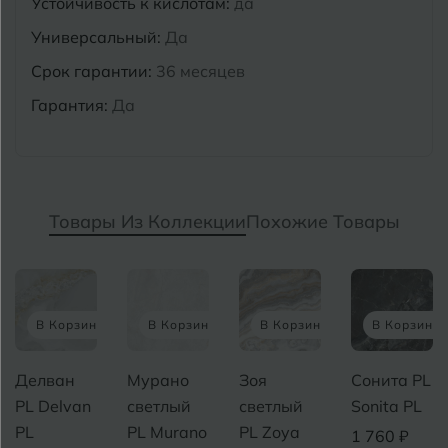
Устойчивость к кислотам:
да
Универсальный:
Да
Срок гарантии:
36 месяцев
Гарантия:
Да
Товары Из Коллекции
Похожие Товары
В Корзину
В Корзину
В Корзину
В Корзину
Делван
Мурано
Зоя
Сонита PL
PL Delvan
светлый
светлый
Sonita PL
PL
PL Murano
PL Zoya
1 760 ₽