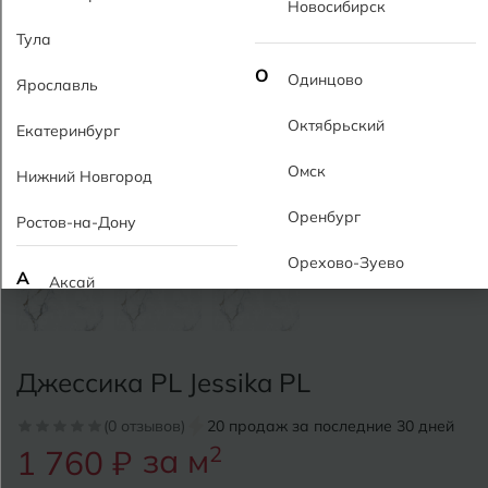
Новосибирск
Тула
О
Одинцово
Ярославль
Октябрьский
Екатеринбург
Омск
Нижний Новгород
Оренбург
Ростов-на-Дону
Орехово-Зуево
А
Аксай
Алушта
П
Пермь
Альметьевск
Джессика PL Jessika PL
Подольск
Анапа
(0 отзывов)
20 продаж за последние 30 дней
Псков
за м
2
1 760 ₽
Армавир
Пятигорск