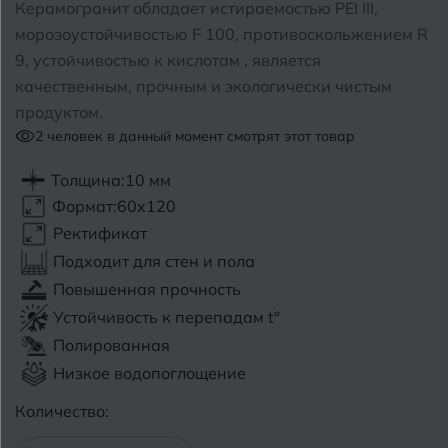
Керамогранит обладает истираемостью PEI III,
морозоустойчивостью F 100, противоскольжением R
Б
Барнаул
Р
Раменское
9, устойчивостью к кислотам , является
качественным, прочным и экологически чистым
Белгород
Ростов-на-Дону
продуктом.
Белореченск
2
человек в данный момент смотрят этот товар
Рыбинск
Боровичи
Рязань
Толщина:
10 мм
Формат:
60x120
Брянск
Ректификат
С
Салехард
Бугульма
Подходит для стен и пола
Самара
Повышенная прочность
Бугуруслан
Устойчивость к перепадам t°
Саранск
Полированная
В
Великий Новгород
Саратов
Низкое водопоглощение
Владимир
Количество:
Севастополь