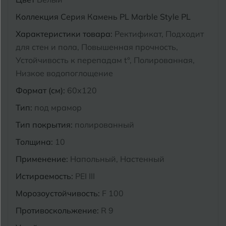
Курганинск
Коллекция
Серия Камень PL Marble Style PL
Ч
Чебоксары
Характеристики товара:
Ректификат, Подходит
М
для стен и пола, Повышенная прочность,
Челябинск
Магнитогорск
Устойчивость к перепадам t°, Полированная,
Майкоп
Низкое водопоглощение
Э
Энгельс
Формат (см):
60x120
Муром
Тип:
под мрамор
Я
Ярославль
Тип покрытия:
полированный
Толщина:
10
Применение:
Напольный, Настенный
Истираемость:
PEI III
Морозоустойчивость:
F 100
Противоскольжение:
R 9