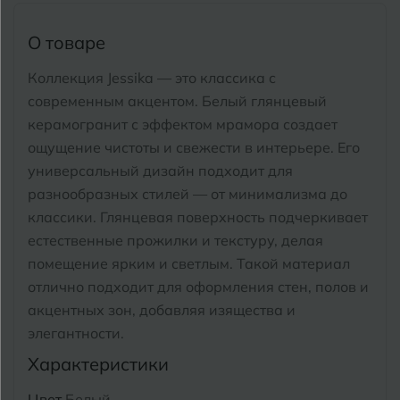
Тимашевск
Екатеринбург
О товаре
Тобольск
И
Иваново
Коллекция Jessika — это классика с
Тольятти
современным акцентом. Белый глянцевый
Ижевск
Томск
керамогранит с эффектом мрамора создает
ощущение чистоты и свежести в интерьере.
Его
Тула
К
Казань
универсальный дизайн подходит для
Тюмень
разнообразных стилей — от минимализма до
Кемерово
классики. Глянцевая поверхность подчеркивает
Ковров
естественные прожилки и текстуру, делая
У
Улан-Удэ
помещение ярким и светлым.
Такой материал
Кострома
отлично подходит для оформления стен, полов и
Ульяновск
акцентных зон, добавляя изящества и
Котлас
Уфа
элегантности.
Краснодар
Характеристики
Х
Химки
Курган
Цвет
Белый