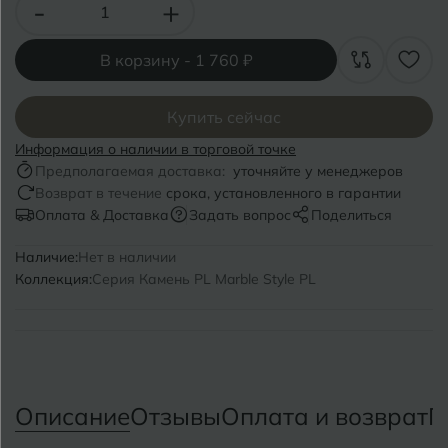
Волгоград
-
+
Симферополь
Волгодонск
Славянск-на-Кубани
В корзину -
1 760 ₽
Вологда
Смоленск
Купить сейчас
Воронеж
Сосновый Бор
Информация о наличии в торговой точке
Воткинск
Предполагаемая доставка:
уточняйте у менеджеров
Сочи
Возврат в течение
срока, установленного в гарантии
Оплата & Доставка
Задать вопрос
Поделиться
Ставрополь
Г
Геленджик
Наличие:
Нет в наличии
Сыктывкар
Грозный
Коллекция:
Серия Камень PL Marble Style PL
Т
Таганрог
Д
Дмитровград
Тверь
Е
Описание
Отзывы
Оплата и возврат
П
Темрюк
Евпатория