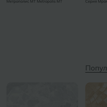
Метрополис MT Metropolis MT
Серия Мрам
Попул