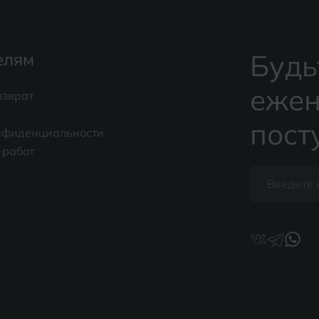
Будь
елям
ежен
озврат
пост
нфиденциальности
 работ