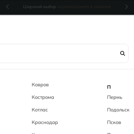
Широкий выбор
керамогранита в наличии
R / MRP
Серия Эк
Ковров
П
Wood line
Кострома
Пермь
Котлас
Подольск
от 1 360 RUB
Краснодар
Псков