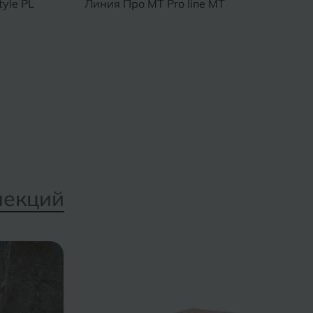
yle PL
Линия Про MT Pro line MT
лекций