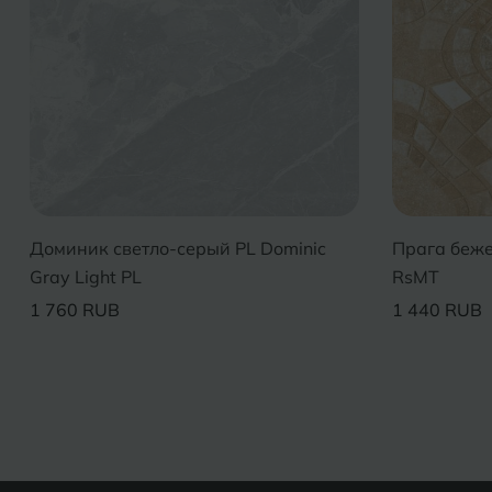
Доминик светло-серый PL Dominic
Прага беже
Gray Light PL
RsMT
1 760 RUB
1 440 RUB