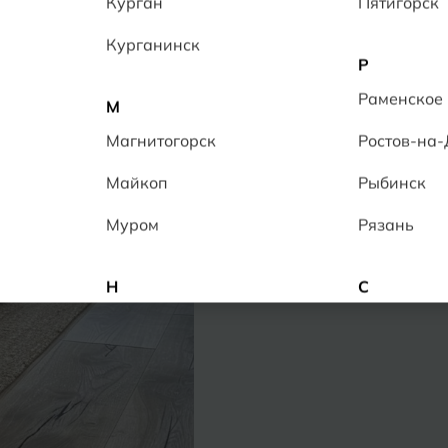
Курган
Пятигорск
Цвет:
Светло-бежевый
Курганинск
Р
Раменское
М
Напольный
Наст
Магнитогорск
Ростов-на
Информация о наличии в то
Предполагаемая достав
Майкоп
Рыбинск
Возврат в течение
срока
Оплата & Доставка
За
Муром
Рязань
Н
С
Набережные Челны
Салехард
Нальчик
Самара
Невинномысск
Саранск
Нижнекамск
Саратов