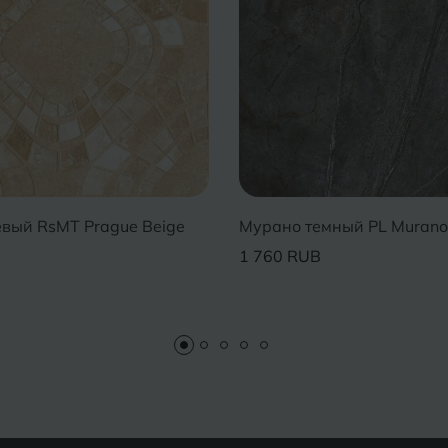
вый RsMT Prague Beige
Мурано темный PL Murano
1 760 RUB