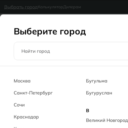
в наличии
MG Ceramic
- делаем красиво надолго
Выбрать город
Калькулятор
Дилерам
Коллекции
Каталог
Блог
Доставка
Оплата
Галерея
Выберите город
Главная
Коллекции
Серия Экостиль MR / MRP Wood line M
Москва
Бугульма
Санкт-Петербург
Бугуруслан
Сочи
В
Краснодар
Великий Новгород