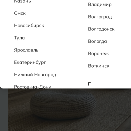
Казань
Владимир
Омск
Волгоград
Новосибирск
Волгодонск
Тула
Вологда
Ярославль
Воронеж
Екатеринбург
Воткинск
Нижний Новгород
Г
Ростов-на-Дону
Геленджик
А
Грозный
Аксай
Алушта
Д