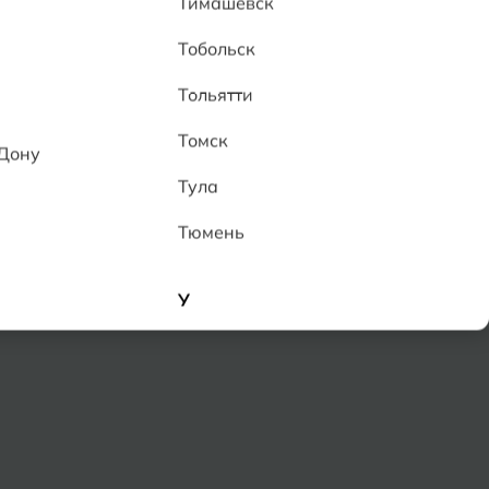
Тимашевск
Тобольск
Тольятти
енный
Томск
-Дону
рговой точке
ка:
уточняйте у менеджеров
Тула
, установленного в гарантии
дать вопрос
Поделиться
Тюмень
У
Улан-Удэ
Ульяновск
Уфа