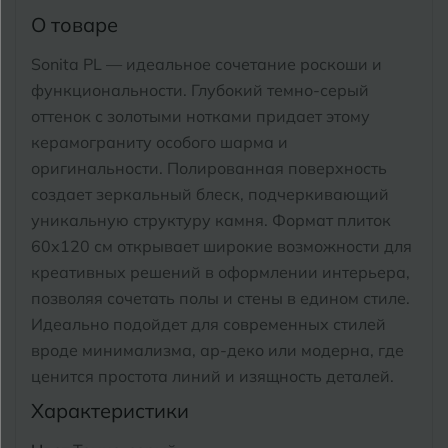
Тимашевск
Екатеринбург
О товаре
Тобольск
Sonita PL — идеальное сочетание роскоши и
И
Иваново
Тольятти
функциональности. Глубокий темно-серый
Ижевск
оттенок с золотыми нотками придает этому
Томск
керамограниту особого шарма и
оригинальности. Полированная поверхность
Тула
К
Казань
создает зеркальный блеск, подчеркивающий
Тюмень
уникальную структуру камня. Формат плиток
Кемерово
60x120 см открывает широкие возможности для
Ковров
креативных решений в оформлении интерьера,
У
Улан-Удэ
позволяя сочетать полы и стены в едином стиле.
Кострома
Идеально подойдет для современных стилей
Ульяновск
вроде минимализма, ар-деко или модерна, где
Котлас
Уфа
ценится простота линий и изящность деталей.
Краснодар
Характеристики
Х
Химки
Курган