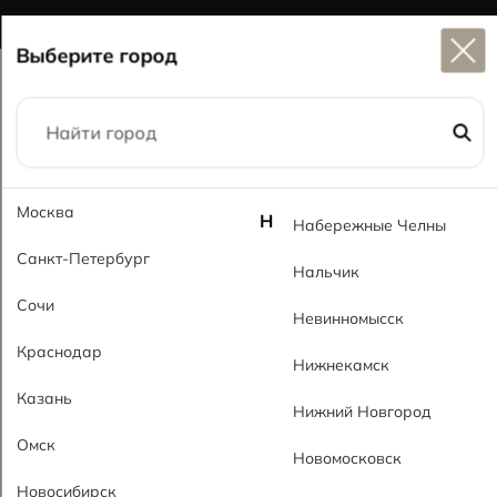
Широкий выбор
керамогранита в наличии
Выберите город
Главная
Каталог
60x120
Сонита PL Sonita PL
Москва
Н
Набережные Челны
Санкт-Петербург
Нальчик
Сочи
Невинномысск
Краснодар
Нижнекамск
Казань
Нижний Новгород
Омск
Новомосковск
Новосибирск