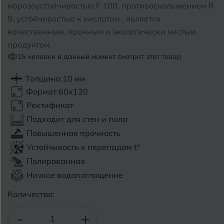
морозоустойчивостью F 100, противоскольжением R
9, устойчивостью к кислотам , является
Б
Барнаул
Р
Раменское
качественным, прочным и экологически чистым
Белгород
продуктом.
Ростов-на-Дону
15
человек в данный момент смотрят этот товар
Белореченск
Рыбинск
Толщина:
10 мм
Боровичи
Рязань
Формат:
60x120
Ректификат
Брянск
Подходит для стен и пола
С
Салехард
Бугульма
Повышенная прочность
Самара
Устойчивость к перепадам t°
Бугуруслан
Полированная
Саранск
Низкое водопоглощение
В
Великий Новгород
Саратов
Количество:
Владимир
Севастополь
-
+