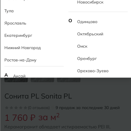
Новосибирск
Тула
О
Одинцово
Ярославль
Октябрьский
Екатеринбург
Омск
Нижний Новгород
Оренбург
Ростов-на-Дону
Орехово-Зуево
А
Аксай
Алушта
П
Пермь
Сонита PL Sonita PL
Альметьевск
Подольск
(0 отзывов)
9 продаж за последние 30 дней
Анапа
за м
2
1 760 ₽
Псков
Армавир
Керамогранит обладает истираемостью PEI III,
Пятигорск