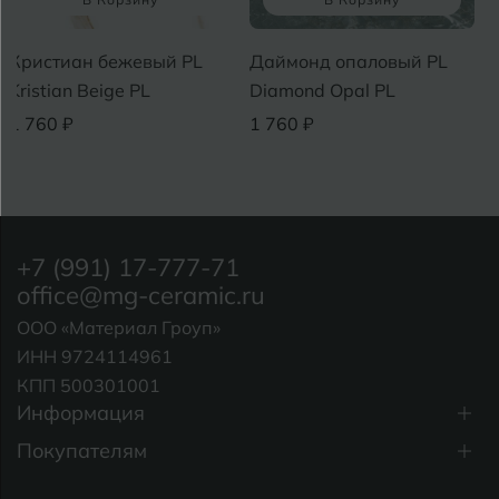
ан бежевый PL
Даймонд опаловый PL
Зоя свет
n Beige PL
Diamond Opal PL
Light PL
₽
1 760 ₽
1 760 ₽
+7 (991) 17-777-71
office@mg-ceramic.ru
ООО «Материал Гроуп»
ИНН 9724114961
КПП 500301001
Информация
Покупателям