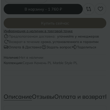
Волгоград
Симферополь
В корзину -
1 760 ₽
Волгодонск
Славянск-на-Кубани
Вологда
Смоленск
Купить сейчас
Информация о наличии в торговой точке
Воронеж
Сосновый Бор
Предполагаемая доставка:
уточняйте у менеджеров
Воткинск
Возврат в течение
срока, установленного в гарантии
Сочи
Оплата & Доставка
Задать вопрос
Поделиться
Ставрополь
Г
Наличие:
Нет в наличии
Геленджик
Коллекция:
Серия Камень PL Marble Style PL
Сыктывкар
Грозный
Т
Таганрог
Д
Дмитровград
Тверь
Описание
Отзывы
Оплата и возврат
П
Е
Темрюк
Евпатория