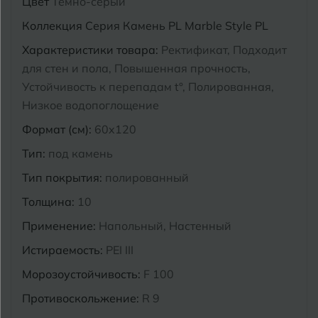
Цвет
Темно-серый
Курганинск
Коллекция
Серия Камень PL Marble Style PL
Ч
Чебоксары
Характеристики товара:
Ректификат, Подходит
М
Челябинск
Магнитогорск
для стен и пола, Повышенная прочность,
Устойчивость к перепадам t°, Полированная,
Майкоп
Низкое водопоглощение
Э
Энгельс
Муром
Формат (см):
60x120
Тип:
под камень
Я
Ярославль
Тип покрытия:
полированный
Толщина:
10
Применение:
Напольный, Настенный
Истираемость:
PEI III
Морозоустойчивость:
F 100
Противоскольжение:
R 9