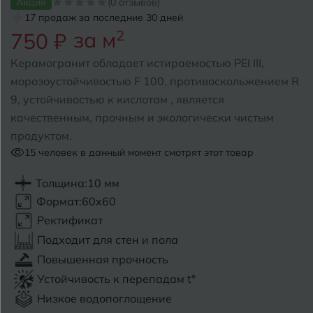
Акция
(0 отзывов)
17 продаж за последние 30 дней
Б
Барнаул
за м
2
Р
750 ₽
Раменское
Белгород
Керамогранит обладает истираемостью PEI III,
Ростов-на-Дону
морозоустойчивостью F 100, противоскольжением R
Белореченск
Рыбинск
9, устойчивостью к кислотам , является
качественным, прочным и экологически чистым
Боровичи
Рязань
продуктом.
Брянск
15
человек в данный момент смотрят этот товар
С
Салехард
Бугульма
Толщина:
10 мм
Формат:
60x60
Самара
Бугуруслан
Ректификат
Саранск
Подходит для стен и пола
В
Великий Новгород
Повышенная прочность
Саратов
Устойчивость к перепадам t°
Владимир
Севастополь
Низкое водопоглощение