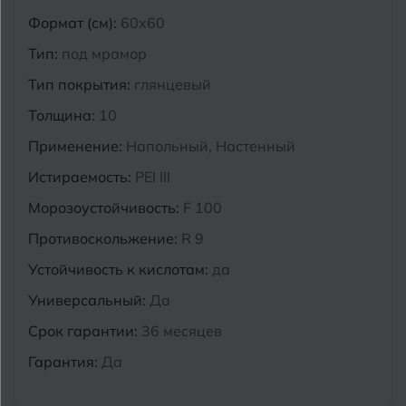
Формат (см):
60x60
Курганинск
Ч
Чебоксары
Тип:
под мрамор
М
Тип покрытия:
глянцевый
Челябинск
Магнитогорск
Толщина:
10
Майкоп
Э
Применение:
Напольный, Настенный
Энгельс
Муром
Истираемость:
PEI III
Я
Ярославль
Морозоустойчивость:
F 100
Противоскольжение:
R 9
Устойчивость к кислотам:
да
Универсальный:
Да
Срок гарантии:
36 месяцев
Гарантия:
Да