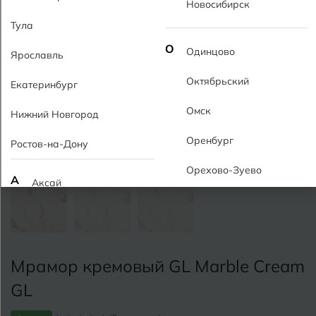
Новосибирск
Тула
О
Одинцово
Ярославль
Октябрьский
Екатеринбург
Омск
Нижний Новгород
Оренбург
Ростов-на-Дону
Орехово-Зуево
А
Аксай
Алушта
П
Пермь
Альметьевск
Подольск
Мрамор кремовый GL Marble Cream
Анапа
Псков
GL
Армавир
Пятигорск