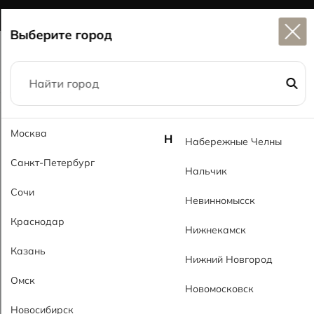
Широкий выбор
керамогранита в наличии
Выберите город
Главная
Каталог
60x60
Москва
Мрамор кремовый GL Marble Cream GL
Н
Набережные Челны
Санкт-Петербург
Нальчик
Сочи
Невинномысск
Краснодар
Нижнекамск
Казань
Нижний Новгород
Омск
Новомосковск
Новосибирск