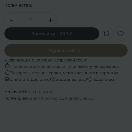
Волгоград
Симферополь
Количество:
Волгодонск
Славянск-на-Кубани
-
+
Вологда
Смоленск
В корзину -
750 ₽
Воронеж
Сосновый Бор
Воткинск
Купить сейчас
Сочи
Информация о наличии в торговой точке
Ставрополь
Предполагаемая доставка:
уточняйте у менеджеров
Г
Геленджик
Возврат в течение
срока, установленного в гарантии
Сыктывкар
Оплата & Доставка
Задать вопрос
Поделиться
Грозный
Наличие:
Нет в наличии
Т
Таганрог
Коллекция:
Серия Мрамор GL Marble Line GL
Д
Дмитровград
Тверь
Е
Темрюк
Евпатория