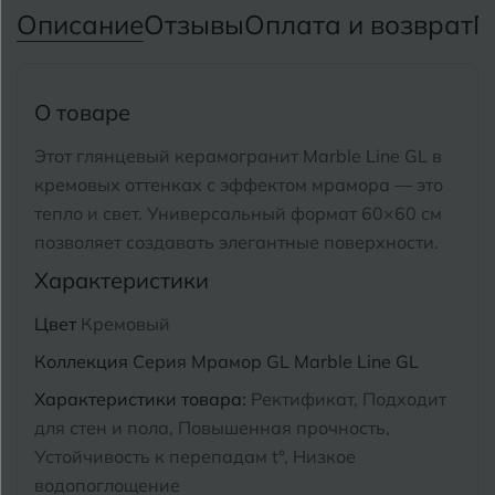
Тимашевск
Екатеринбург
Описание
Отзывы
Оплата и возврат
П
Тобольск
И
Иваново
Тольятти
О товаре
Ижевск
Томск
Этот глянцевый керамогранит Marble Line GL в
кремовых оттенках с эффектом мрамора — это
Тула
К
Казань
тепло и свет.
Универсальный формат 60×60 см
Тюмень
позволяет создавать элегантные поверхности.
Кемерово
Характеристики
Ковров
У
Улан-Удэ
Цвет
Кремовый
Кострома
Ульяновск
Коллекция
Серия Мрамор GL Marble Line GL
Котлас
Характеристики товара:
Ректификат, Подходит
Уфа
для стен и пола, Повышенная прочность,
Краснодар
Устойчивость к перепадам t°, Низкое
Х
Химки
Курган
водопоглощение