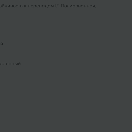
йчивость к перепадам t°, Полированная,
ый
астенный