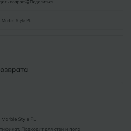
Х
дать вопрос
Поделиться
ль
Химки
Marble Style PL
оль
Ч
на-Кубани
Чебоксары
Челябинск
Бор
возврата
Э
Энгельс
ь
Я
Ярославль
Marble Style PL
тификат, Подходит для стен и пола,