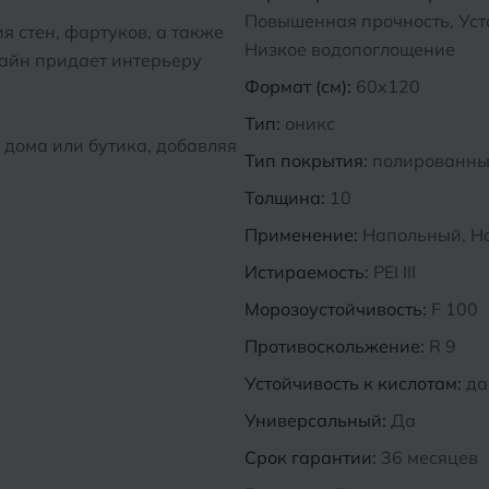
Повышенная прочность, Усто
я стен, фартуков, а также
Низкое водопоглощение
зайн придает интерьеру
Формат (см):
60x120
Тип:
оникс
 дома или бутика, добавляя
Тип покрытия:
полированн
Толщина:
10
Применение:
Напольный, Н
Истираемость:
PEI III
Морозоустойчивость:
F 100
Противоскольжение:
R 9
Устойчивость к кислотам:
да
Универсальный:
Да
Срок гарантии:
36 месяцев