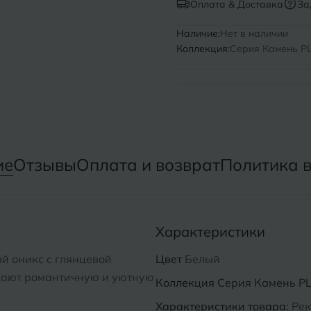
Оплата & Доставка
За
Нижний Новгород
Севастопо
Наличие:
Нет в наличии
Коллекция:
Серия Камень PL 
Новомосковск
Симфероп
Новосибирск
Славянск-
Смоленск
О
Сосновый 
Одинцово
ие
Отзывы
Оплата и возврат
Политика 
Сочи
Октябрьский
Ставропол
Омск
Характеристики
Сыктывкар
Оренбург
й оникс с глянцевой
Цвет
Белый
Орехово-Зуево
здают романтичную и уютную
Коллекция
Серия Камень PL 
Характеристики товара:
Рек