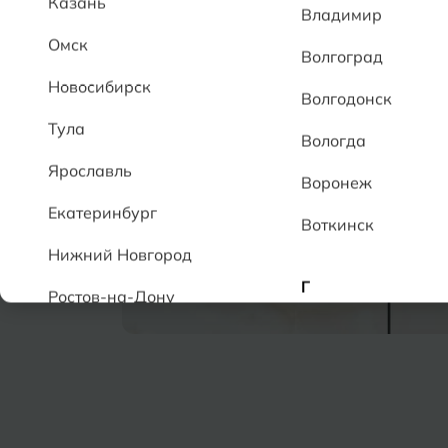
Казань
Владимир
Омск
Волгоград
Новосибирск
Волгодонск
Тула
Вологда
Ярославль
Воронеж
Екатеринбург
Воткинск
Нижний Новгород
Г
Ростов-на-Дону
Геленджик
А
Грозный
Аксай
Алушта
Д