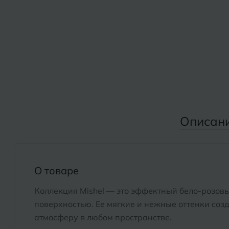
Дмитровград
Альметьевск
Анапа
Е
Армавир
Евпатория
Екатеринбург
Б
Барнаул
И
Описан
Белгород
Иваново
Белореченск
Ижевск
Боровичи
О товаре
К
Брянск
Коллекция Mishel — это эффектный бело-розовы
Казань
поверхностью. Ее мягкие и нежные оттенки со
Кемерово
атмосферу в любом пространстве.