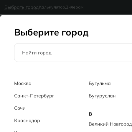
в наличии
MG Ceramic
- делаем красиво надолго
Выбрать город
Калькулятор
Дилерам
Коллекции
Каталог
Блог
Доставка
Оплата
Галерея
Выберите город
Главная
Каталог
60x120
Мишель PL Mishel PL
Москва
Бугульма
Санкт-Петербург
Бугуруслан
Сочи
В
Краснодар
Великий Новгород