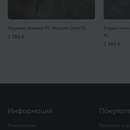
Мурано темный PL Murano Dark PL
Атрин темн
PL
1 760 ₽
1 760 ₽
Информация
Покупат
О компании
Гарантия и в