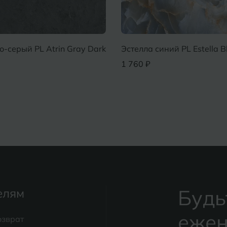
о-серый PL Atrin Gray Dark
Эстелла синий PL Estella B
1 760 ₽
Будь
елям
ежен
озврат