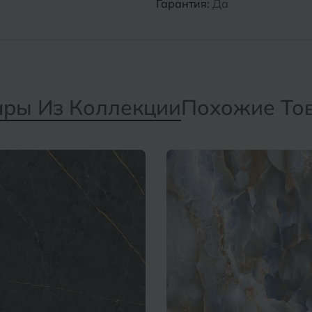
Гарантия:
Да
ары Из Коллекции
Похожие То