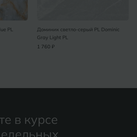
lue PL
Доминик светло-серый PL Dominic
Gray Light PL
1 760 ₽
те в курсе
едельных