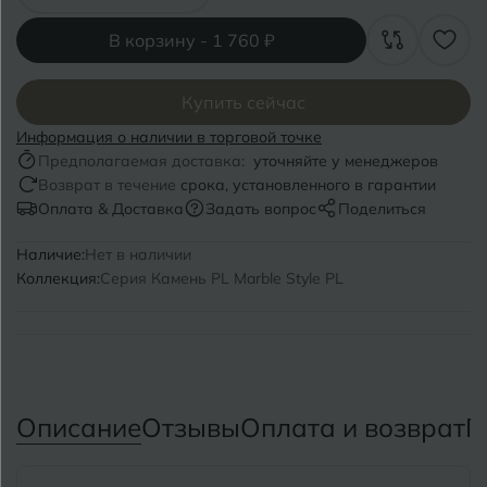
Волгоград
Симферополь
В корзину -
1 760 ₽
Волгодонск
Славянск-на-Кубани
Вологда
Смоленск
Купить сейчас
Информация о наличии в торговой точке
Воронеж
Сосновый Бор
Предполагаемая доставка:
уточняйте у менеджеров
Воткинск
Возврат в течение
срока, установленного в гарантии
Сочи
Оплата & Доставка
Задать вопрос
Поделиться
Ставрополь
Г
Наличие:
Нет в наличии
Геленджик
Коллекция:
Серия Камень PL Marble Style PL
Сыктывкар
Грозный
Т
Таганрог
Д
Дмитровград
Тверь
Описание
Отзывы
Оплата и возврат
П
Е
Темрюк
Евпатория