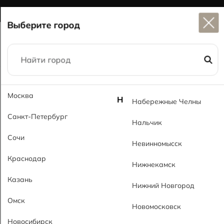
Широкий выбор
керамогранита в наличии
Выберите город
Главная
Каталог
60x120
Селика PL Selika PL
Москва
Н
Набережные Челны
Санкт-Петербург
Нальчик
Сочи
Невинномысск
Краснодар
Нижнекамск
Казань
Нижний Новгород
Омск
Новомосковск
Новосибирск