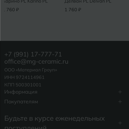
 PL Karino PL
Делван PL Delvan PL
Мурано P
₽
1 760 ₽
1 760 ₽
+7 (991) 17-777-71
office@mg-ceramic.ru
ООО «Материал Гроуп»
ИНН 9724114961
КПП 500301001
Информация
Покупателям
Будьте в курсе еженедельных
поступлений