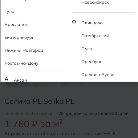
Новосибирск
Тула
О
Одинцово
Ярославль
Октябрьский
Екатеринбург
Омск
Нижний Новгород
Оренбург
Ростов-на-Дону
Орехово-Зуево
А
Аксай
Алушта
П
Пермь
Селика PL Selika PL
Альметьевск
Подольск
(0 отзывов)
28 продаж за последние 30 дней
Анапа
за м
2
1 760 ₽
Псков
Армавир
Керамогранит обладает истираемостью PEI III,
Пятигорск