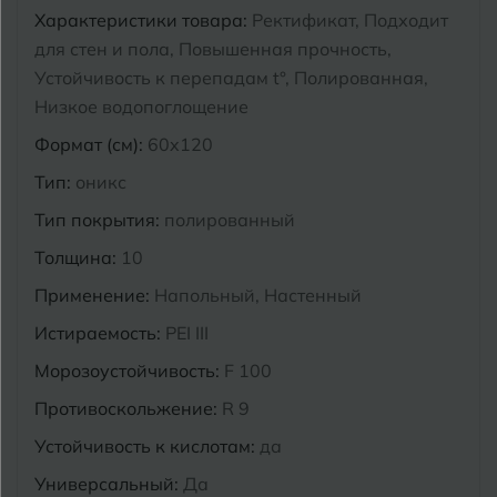
Характеристики товара:
Ректификат, Подходит
Курганинск
для стен и пола, Повышенная прочность,
Ч
Чебоксары
Устойчивость к перепадам t°, Полированная,
М
Челябинск
Магнитогорск
Низкое водопоглощение
Формат (см):
60x120
Майкоп
Э
Энгельс
Тип:
оникс
Муром
Тип покрытия:
полированный
Я
Ярославль
Толщина:
10
Применение:
Напольный, Настенный
Истираемость:
PEI III
Морозоустойчивость:
F 100
Противоскольжение:
R 9
Устойчивость к кислотам:
да
Универсальный:
Да