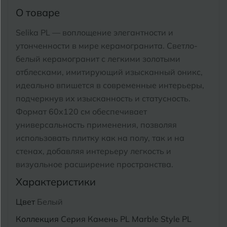
Тимашевск
Екатеринбург
О товаре
Тобольск
Selika PL — воплощение элегантности и
И
Иваново
Тольятти
утонченности в мире керамогранита. Светло-
Ижевск
белый керамогранит с легкими золотыми
Томск
отблесками, имитирующий изысканный оникс,
идеально впишется в современные интерьеры,
Тула
К
Казань
подчеркнув их изысканность и статусность.
Тюмень
Формат 60x120 см обеспечивает
Кемерово
универсальность применения, позволяя
Ковров
использовать плитку как на полу, так и на
У
Улан-Удэ
стенах, добавляя интерьеру легкость и
Кострома
визуальное расширение пространства.
Ульяновск
Котлас
Характеристики
Уфа
Краснодар
Цвет
Белый
Х
Коллекция
Серия Камень PL Marble Style PL
Химки
Курган