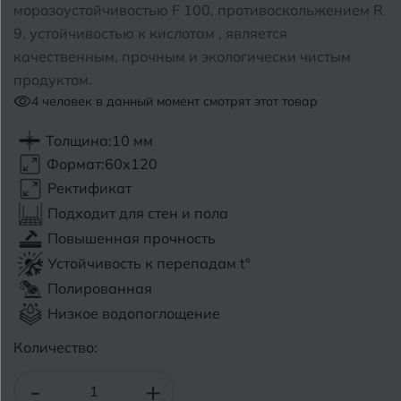
морозоустойчивостью F 100, противоскольжением R
9, устойчивостью к кислотам , является
Б
Барнаул
Р
Раменское
качественным, прочным и экологически чистым
Белгород
продуктом.
Ростов-на-Дону
4
человек в данный момент смотрят этот товар
Белореченск
Рыбинск
Толщина:
10 мм
Боровичи
Рязань
Формат:
60x120
Ректификат
Брянск
Подходит для стен и пола
С
Салехард
Бугульма
Повышенная прочность
Самара
Устойчивость к перепадам t°
Бугуруслан
Полированная
Саранск
Низкое водопоглощение
В
Великий Новгород
Саратов
Количество:
Владимир
Севастополь
-
+