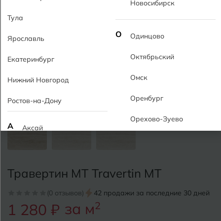
Новосибирск
Тула
О
Одинцово
Ярославль
Октябрьский
Екатеринбург
Омск
Нижний Новгород
Оренбург
Ростов-на-Дону
Орехово-Зуево
А
Аксай
Алушта
П
Пермь
Альметьевск
Травертин MT Travertin MT
Подольск
Анапа
(0 отзывов)
42 продажи за последние 30 дней
Псков
за м
2
1 280 ₽
Армавир
Пятигорск