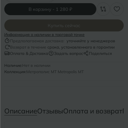
Волгоград
Симферополь
В корзину -
1 280 ₽
Волгодонск
Славянск-на-Кубани
Вологда
Купить сейчас
Смоленск
Информация о наличии в торговой точке
Воронеж
Сосновый Бор
Предполагаемая доставка:
уточняйте у менеджеров
Возврат в течение
срока, установленного в гарантии
Воткинск
Сочи
Оплата & Доставка
Задать вопрос
Поделиться
Ставрополь
Наличие:
Нет в наличии
Г
Геленджик
Коллекция:
Метрополис MT Metropolis MT
Сыктывкар
Грозный
Т
Таганрог
Д
Дмитровград
Тверь
Описание
Отзывы
Оплата и возврат
П
Е
Темрюк
Евпатория