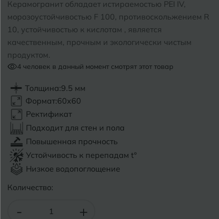
Керамогранит обладает истираемостью PEI IV,
морозоустойчивостью F 100, противоскольжением R
Б
Барнаул
Р
Раменское
10, устойчивостью к кислотам , является
качественным, прочным и экологически чистым
Белгород
Ростов-на-Дону
продуктом.
Белореченск
4
человек в данный момент смотрят этот товар
Рыбинск
Боровичи
Рязань
Толщина:
9.5 мм
Формат:
60x60
Брянск
Ректификат
С
Салехард
Бугульма
Подходит для стен и пола
Самара
Повышенная прочность
Бугуруслан
Устойчивость к перепадам t°
Саранск
Низкое водопоглощение
В
Великий Новгород
Саратов
Количество:
Владимир
Севастополь
-
+