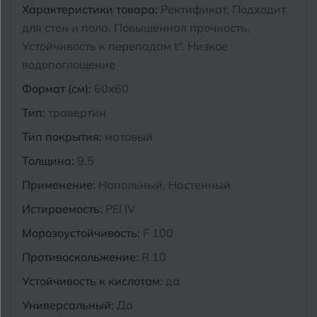
Характеристики товара:
Ректификат, Подходит
Курганинск
для стен и пола, Повышенная прочность,
Ч
Чебоксары
Устойчивость к перепадам t°, Низкое
М
водопоглощение
Челябинск
Магнитогорск
Формат (см):
60x60
Майкоп
Э
Тип:
травертин
Энгельс
Муром
Тип покрытия:
матовый
Я
Толщина:
9.5
Ярославль
Применение:
Напольный, Настенный
Истираемость:
PEI IV
Морозоустойчивость:
F 100
Противоскольжение:
R 10
Устойчивость к кислотам:
да
Универсальный:
Да