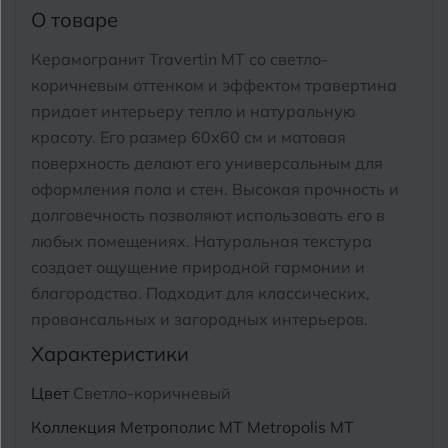
Тимашевск
Екатеринбург
О товаре
Тобольск
Керамогранит Travertin MT со светло-
И
Иваново
коричневым оттенком и эффектом травертина
Тольятти
придает интерьеру тепло и натуральную
Ижевск
Томск
красоту. Его размер 60x60 см и матовая
поверхность делают его универсальным для
Тула
К
Казань
оформления пола и стен.
Высокая прочность и
долговечность позволяют использовать его в
Тюмень
Кемерово
любых помещениях.
Натуральная текстура
Ковров
создает ощущение природной гармонии и
У
Улан-Удэ
благородства. Подходит для классических,
Кострома
провансальных и загородных интерьеров.
Ульяновск
Котлас
Характеристики
Уфа
Краснодар
Цвет
Светло-коричневый
Коллекция
Метрополис MT Metropolis MT
Х
Химки
Курган