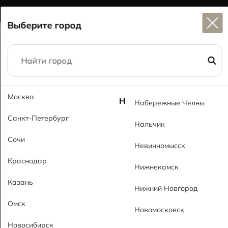
Широкий выбор
керамогранита в наличии
Выберите город
Главная
Каталог
60x60
Травертин MT Travertin MT
Москва
Н
Набережные Челны
Санкт-Петербург
Нальчик
Сочи
Невинномысск
Краснодар
Нижнекамск
Казань
Нижний Новгород
Омск
Новомосковск
Новосибирск