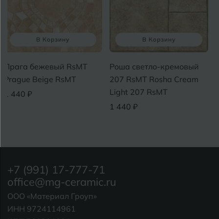
В Корзину
В Корзину
Прага бежевый RsMT
Роша светло-кремовый
Prague Beige RsMT
207 RsMT Rosha Cream
Light 207 RsMT
1 440 ₽
1 440 ₽
+7 (991) 17-777-71
office@mg-ceramic.ru
ООО «Материал Гроуп»
ИНН 9724114961