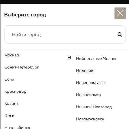
Широкий выбор
керамогранита в наличии
Выберите город
Главная
Каталог
60x60
Москва
Роша темно-кремовый 204 RsMT Rosha Cream Dark 204 RsMT
Н
Набережные Челны
Санкт-Петербург
Нальчик
Сочи
Невинномысск
Краснодар
Нижнекамск
Казань
Нижний Новгород
Омск
Новомосковск
Новосибирск