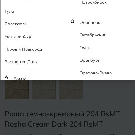
Новосибирск
Тула
О
Одинцово
Ярославль
Октябрьский
Екатеринбург
Омск
Нижний Новгород
Оренбург
Ростов-на-Дону
Орехово-Зуево
А
Аксай
Алушта
П
Пермь
Альметьевск
Подольск
Роша темно-кремовый 204 RsMT
Анапа
Псков
Rosha Cream Dark 204 RsMT
Армавир
Пятигорск