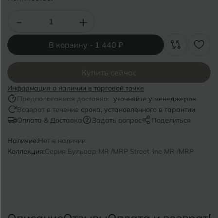
Волгоград
Симферополь
-
+
Волгодонск
Славянск-на-Кубани
Вологда
В корзину -
1 440 ₽
Смоленск
Воронеж
Сосновый Бор
Купить сейчас
Воткинск
Сочи
Информация о наличии в торговой точке
Предполагаемая доставка:
уточняйте у менеджеров
Ставрополь
Возврат в течение
срока, установленного в гарантии
Г
Геленджик
Оплата & Доставка
Задать вопрос
Поделиться
Сыктывкар
Грозный
Наличие:
Нет в наличии
Коллекция:
Серия Бульвар MR /MRP Street line MR /MRP
Т
Таганрог
Д
Дмитровград
Тверь
Е
Темрюк
Евпатория