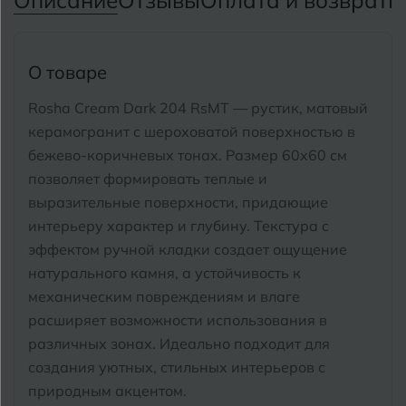
Описание
Отзывы
Оплата и возврат
П
Тимашевск
Екатеринбург
Тобольск
И
Иваново
О товаре
Тольятти
Ижевск
Rosha Cream Dark 204 RsMT — рустик, матовый
Томск
керамогранит с шероховатой поверхностью в
бежево-коричневых тонах. Размер 60x60 см
Тула
К
Казань
позволяет формировать теплые и
Тюмень
выразительные поверхности, придающие
Кемерово
интерьеру характер и глубину. Текстура с
Ковров
эффектом ручной кладки создает ощущение
У
Улан-Удэ
натурального камня, а устойчивость к
Кострома
Ульяновск
механическим повреждениям и влаге
Котлас
расширяет возможности использования в
Уфа
различных зонах. Идеально подходит для
Краснодар
создания уютных, стильных интерьеров с
Х
природным акцентом.
Химки
Курган