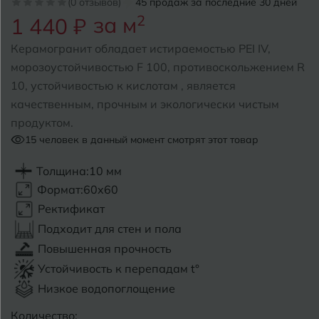
(0 отзывов)
45 продаж за последние 30 дней
за м
2
1 440 ₽
Б
Барнаул
Р
Раменское
Керамогранит обладает истираемостью PEI IV,
Белгород
морозоустойчивостью F 100, противоскольжением R
Ростов-на-Дону
10, устойчивостью к кислотам , является
Белореченск
Рыбинск
качественным, прочным и экологически чистым
продуктом.
Боровичи
Рязань
15
человек в данный момент смотрят этот товар
Брянск
Толщина:
10 мм
С
Салехард
Бугульма
Формат:
60x60
Самара
Ректификат
Бугуруслан
Подходит для стен и пола
Саранск
Повышенная прочность
В
Великий Новгород
Саратов
Устойчивость к перепадам t°
Низкое водопоглощение
Владимир
Севастополь
Количество: