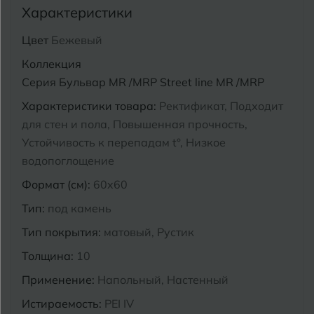
Характеристики
Курганинск
Ч
Чебоксары
Цвет
Бежевый
Коллекция
М
Челябинск
Магнитогорск
Серия Бульвар MR /MRP Street line MR /MRP
Майкоп
Характеристики товара:
Ректификат, Подходит
Э
Энгельс
для стен и пола, Повышенная прочность,
Муром
Устойчивость к перепадам t°, Низкое
Я
водопоглощение
Ярославль
Формат (см):
60x60
Тип:
под камень
Тип покрытия:
матовый, Рустик
Толщина:
10
Применение:
Напольный, Настенный
Истираемость:
PEI IV