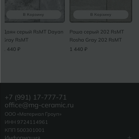
В Корзину
В Корзину
Даян серый RsMT Dayan
Роша серый 202 RsMT
Gray RsMT
Rosha Gray 202 RsMT
1 440 ₽
1 440 ₽
+7 (991) 17-777-71
office@mg-ceramic.ru
ООО «Материал Гроуп»
ИНН 9724114961
КПП 500301001
Информация