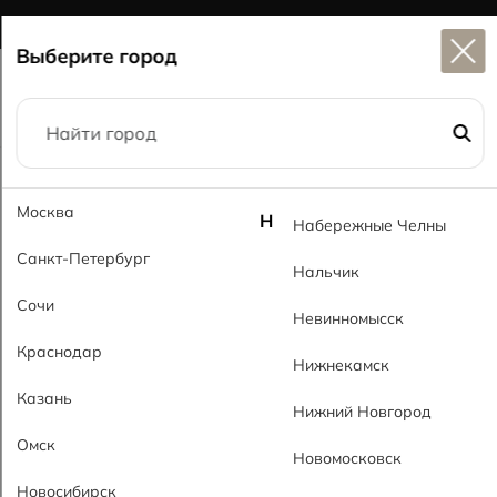
Широкий выбор
керамогранита в наличии
Выберите город
Главная
Каталог
59x59
Парадайз RsMT Paradise RsMT
Москва
Н
Набережные Челны
Санкт-Петербург
Нальчик
Сочи
Невинномысск
Краснодар
Нижнекамск
Казань
Нижний Новгород
Омск
Новомосковск
Новосибирск