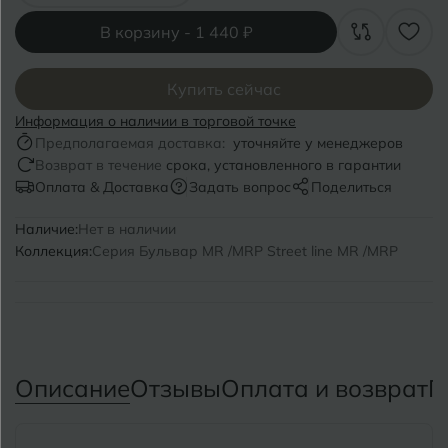
Волгоград
Симферополь
В корзину -
1 440 ₽
Волгодонск
Славянск-на-Кубани
Вологда
Купить сейчас
Смоленск
Информация о наличии в торговой точке
Воронеж
Сосновый Бор
Предполагаемая доставка:
уточняйте у менеджеров
Возврат в течение
срока, установленного в гарантии
Воткинск
Сочи
Оплата & Доставка
Задать вопрос
Поделиться
Ставрополь
Наличие:
Нет в наличии
Г
Геленджик
Коллекция:
Серия Бульвар MR /MRP Street line MR /MRP
Сыктывкар
Грозный
Т
Таганрог
Д
Дмитровград
Тверь
Описание
Отзывы
Оплата и возврат
П
Е
Темрюк
Евпатория