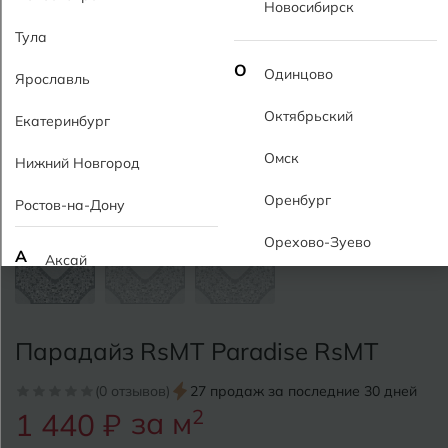
Новосибирск
Тула
О
Одинцово
Ярославль
Октябрьский
Екатеринбург
Омск
Нижний Новгород
Оренбург
Ростов-на-Дону
Орехово-Зуево
А
Аксай
Алушта
П
Пермь
Альметьевск
Парадайз RsMT Paradise RsMT
Подольск
Анапа
(0 отзывов)
27 продаж за последние 30 дней
Псков
за м
2
1 440 ₽
Армавир
Пятигорск