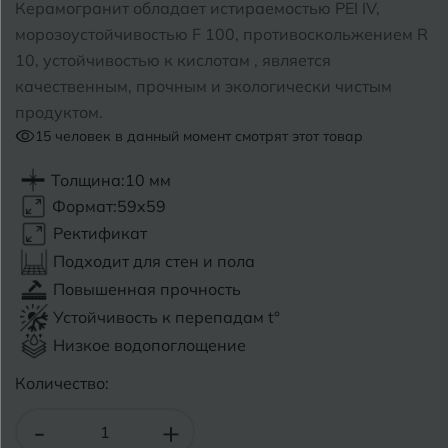
Керамогранит обладает истираемостью PEI IV,
морозоустойчивостью F 100, противоскольжением R
Б
Барнаул
Р
Раменское
10, устойчивостью к кислотам , является
качественным, прочным и экологически чистым
Белгород
Ростов-на-Дону
продуктом.
Белореченск
15
человек в данный момент смотрят этот товар
Рыбинск
Боровичи
Толщина:
10 мм
Рязань
Формат:
59x59
Брянск
Ректификат
С
Салехард
Бугульма
Подходит для стен и пола
Повышенная прочность
Самара
Бугуруслан
Устойчивость к перепадам t°
Саранск
Низкое водопоглощение
В
Великий Новгород
Саратов
Количество:
Владимир
Севастополь
-
+