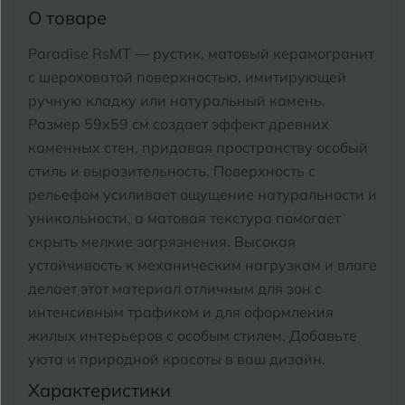
Тимашевск
Екатеринбург
О товаре
Тобольск
Paradise RsMT — рустик, матовый керамогранит
И
Иваново
с шероховатой поверхностью, имитирующей
Тольятти
ручную кладку или натуральный камень.
Ижевск
Томск
Размер 59x59 см создает эффект древних
каменных стен, придавая пространству особый
Тула
К
Казань
стиль и выразительность. Поверхность с
рельефом усиливает ощущение натуральности и
Тюмень
Кемерово
уникальности, а матовая текстура помогает
скрыть мелкие загрязнения. Высокая
Ковров
У
Улан-Удэ
устойчивость к механическим нагрузкам и влаге
Кострома
делает этот материал отличным для зон с
Ульяновск
интенсивным трафиком и для оформления
Котлас
Уфа
жилых интерьеров с особым стилем. Добавьте
Краснодар
уюта и природной красоты в ваш дизайн.
Характеристики
Х
Химки
Курган