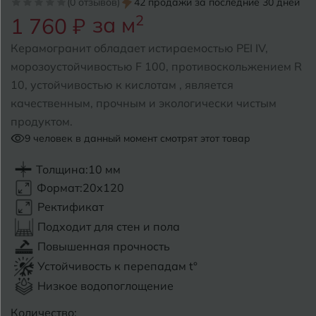
(0 отзывов)
42 продажи за последние 30 дней
за м
2
1 760 ₽
Б
Барнаул
Р
Раменское
Керамогранит обладает истираемостью PEI IV,
Белгород
морозоустойчивостью F 100, противоскольжением R
Ростов-на-Дону
10, устойчивостью к кислотам , является
Белореченск
Рыбинск
качественным, прочным и экологически чистым
продуктом.
Боровичи
Рязань
9
человек в данный момент смотрят этот товар
Брянск
Толщина:
10 мм
С
Салехард
Бугульма
Формат:
20x120
Самара
Ректификат
Бугуруслан
Подходит для стен и пола
Саранск
Повышенная прочность
В
Великий Новгород
Саратов
Устойчивость к перепадам t°
Низкое водопоглощение
Владимир
Севастополь
Количество: