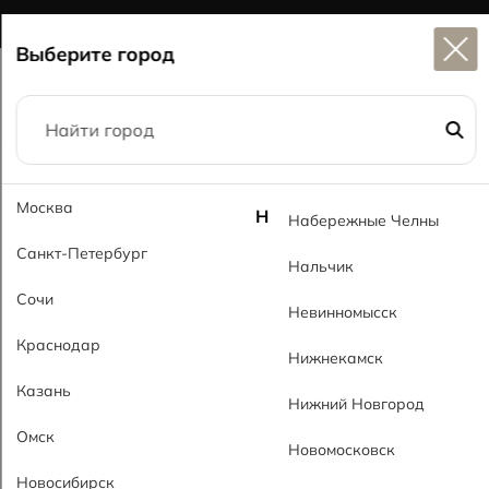
Широкий выбор
керамогранита в наличии
Выберите город
Главная
Каталог
20x120
Москва
Магнум темно-кремовый MT Magnum Cream Dark MT
Н
Набережные Челны
Санкт-Петербург
Нальчик
Сочи
Невинномысск
Краснодар
Нижнекамск
Казань
Нижний Новгород
Омск
Новомосковск
Новосибирск