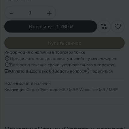
Волгоград
Симферополь
-
+
Волгодонск
Славянск-на-Кубани
Вологда
В корзину -
1 760 ₽
Смоленск
Воронеж
Сосновый Бор
Купить сейчас
Воткинск
Сочи
Информация о наличии в торговой точке
Предполагаемая доставка:
уточняйте у менеджеров
Ставрополь
Возврат в течение
срока, установленного в гарантии
Г
Геленджик
Оплата & Доставка
Задать вопрос
Поделиться
Сыктывкар
Грозный
Наличие:
Нет в наличии
Коллекция:
Серия Экостиль MR / MRP Wood line MR / MRP
Т
Таганрог
Д
Дмитровград
Тверь
Е
Темрюк
Евпатория