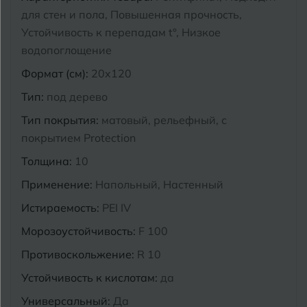
для стен и пола, Повышенная прочность,
Курганинск
Устойчивость к перепадам t°, Низкое
Ч
Чебоксары
водопоглощение
М
Челябинск
Магнитогорск
Формат (см):
20x120
Майкоп
Тип:
под дерево
Э
Энгельс
Тип покрытия:
матовый, рельефный, с
Муром
покрытием Protection
Я
Ярославль
Толщина:
10
Применение:
Напольный, Настенный
Истираемость:
PEI IV
Морозоустойчивость:
F 100
Противоскольжение:
R 10
Устойчивость к кислотам:
да
Универсальный:
Да