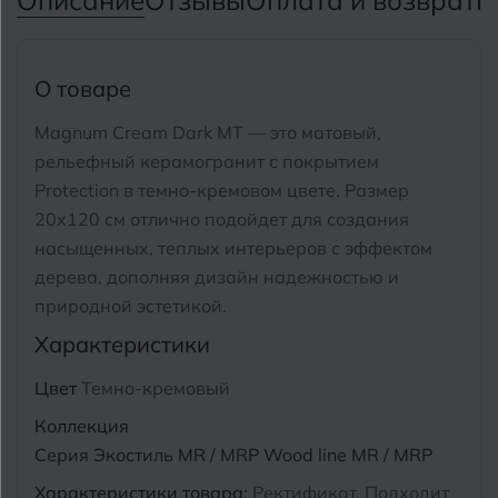
Описание
Отзывы
Оплата и возврат
П
Тимашевск
Екатеринбург
Тобольск
И
Иваново
О товаре
Тольятти
Ижевск
Magnum Cream Dark MT — это матовый,
Томск
рельефный керамогранит с покрытием
Protection в темно-кремовом цвете.
Размер
Тула
К
Казань
20x120 см отлично подойдет для создания
Тюмень
насыщенных, теплых интерьеров с эффектом
Кемерово
дерева, дополняя дизайн надежностью и
Ковров
природной эстетикой.
У
Улан-Удэ
Характеристики
Кострома
Ульяновск
Цвет
Темно-кремовый
Котлас
Уфа
Коллекция
Краснодар
Серия Экостиль MR / MRP Wood line MR / MRP
Х
Химки
Курган
Характеристики товара:
Ректификат, Подходит