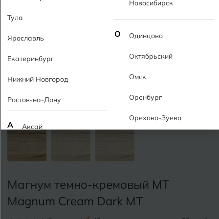
Новосибирск
Тула
О
Одинцово
Ярославль
Октябрьский
Екатеринбург
Омск
Нижний Новгород
Оренбург
Ростов-на-Дону
Орехово-Зуево
А
Аксай
Алушта
П
Пермь
Альметьевск
Подольск
Магнум темно-кремовый MT
Анапа
Псков
Magnum Cream Dark MT
Армавир
Пятигорск