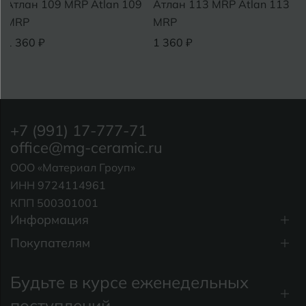
Атлан 109 MRP Atlan 109
Атлан 113 MRP Atlan 113
MRP
MRP
1 360 ₽
1 360 ₽
+7 (991) 17-777-71
office@mg-ceramic.ru
ООО «Материал Гроуп»
ИНН 9724114961
КПП 500301001
Информация
Покупателям
Будьте в курсе еженедельных
поступлений