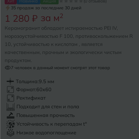
Хит
Новинка
Акция
(0 отзывов)
35 продаж за последние 30 дней
Б
Барнаул
за м
2
Р
1 280 ₽
Раменское
Белгород
Керамогранит обладает истираемостью PEI IV,
Ростов-на-Дону
морозоустойчивостью F 100, противоскольжением R
Белореченск
Рыбинск
10, устойчивостью к кислотам , является
качественным, прочным и экологически чистым
Боровичи
Рязань
продуктом.
Брянск
7
человек в данный момент смотрят этот товар
С
Салехард
Бугульма
Толщина:
9.5 мм
Формат:
60x60
Самара
Бугуруслан
Ректификат
Саранск
Подходит для стен и пола
В
Великий Новгород
Повышенная прочность
Саратов
Устойчивость к перепадам t°
Владимир
Севастополь
Низкое водопоглощение