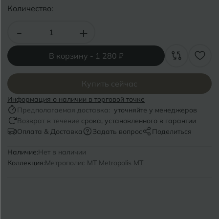
Волгоград
Симферополь
Количество:
Волгодонск
Славянск-на-Кубани
-
+
Вологда
Смоленск
В корзину -
1 280 ₽
Воронеж
Сосновый Бор
Воткинск
Купить сейчас
Сочи
Информация о наличии в торговой точке
Ставрополь
Предполагаемая доставка:
уточняйте у менеджеров
Г
Геленджик
Возврат в течение
срока, установленного в гарантии
Сыктывкар
Оплата & Доставка
Задать вопрос
Поделиться
Грозный
Наличие:
Нет в наличии
Т
Таганрог
Коллекция:
Метрополис MT Metropolis MT
Д
Дмитровград
Тверь
Е
Темрюк
Евпатория