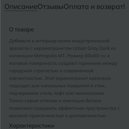
Тимашевск
Екатеринбург
Описание
Отзывы
Оплата и возврат
П
Тобольск
И
Иваново
Тольятти
О товаре
Ижевск
Томск
Добавьте в интерьер нотки индустриальной
зрелости с керамогранитом Urban Gray Dark из
Тула
К
Казань
коллекции Metropolis MT.
Размер 60x60 см и
Тюмень
матовая поверхность создают гармонию между
Кемерово
городской строгостью и современной
Ковров
элегантностью. Этот керамогранит идеально
У
Улан-Удэ
подходит для напольных покрытий и стен,
Кострома
подчеркивая стиль лофт или минимализм.
Ульяновск
Темно-серый оттенок и имитация бетона
Котлас
Уфа
позволяют создавать эффектные пространства с
Краснодар
высокой практичностью и долговечностью.
Х
Характеристики
Химки
Курган