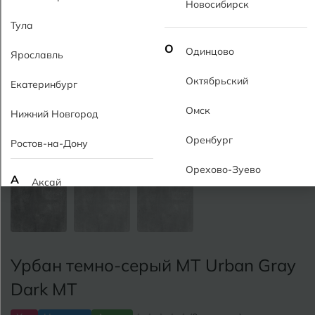
Новосибирск
Тула
О
Одинцово
Ярославль
Октябрьский
Екатеринбург
Омск
Нижний Новгород
Оренбург
Ростов-на-Дону
Орехово-Зуево
А
Аксай
Алушта
П
Пермь
Альметьевск
Подольск
Урбан темно-серый MT Urban Gray
Анапа
Псков
Dark МТ
Армавир
Пятигорск