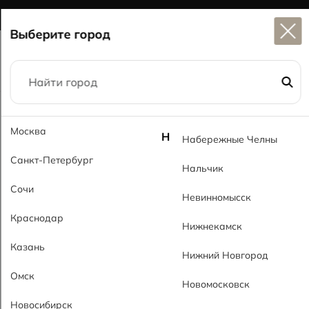
Широкий выбор
керамогранита в наличии
Выберите город
Главная
Каталог
60x60
Москва
Урбан темно-серый MT Urban Gray Dark МТ
Н
Набережные Челны
Санкт-Петербург
Нальчик
Сочи
Невинномысск
Краснодар
Нижнекамск
Казань
Нижний Новгород
Омск
Новомосковск
Новосибирск