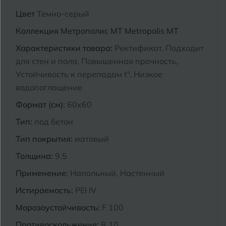
Цвет
Темно-серый
Курганинск
Ч
Чебоксары
Коллекция
Метрополис MT Metropolis MT
М
Челябинск
Характеристики товара:
Ректификат, Подходит
Магнитогорск
для стен и пола, Повышенная прочность,
Майкоп
Устойчивость к перепадам t°, Низкое
Э
Энгельс
водопоглощение
Муром
Формат (см):
60x60
Я
Ярославль
Тип:
под бетон
Тип покрытия:
матовый
Толщина:
9.5
Применение:
Напольный, Настенный
Истираемость:
PEI IV
Морозоустойчивость:
F 100
Противоскольжение:
R 10