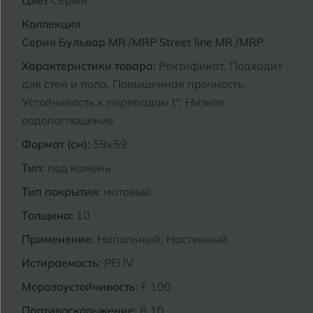
Цвет
Серый
Курганинск
Коллекция
Ч
Чебоксары
Серия Бульвар MR /MRP Street line MR /MRP
М
Характеристики товара:
Ректификат, Подходит
Челябинск
Магнитогорск
для стен и пола, Повышенная прочность,
Майкоп
Устойчивость к перепадам t°, Низкое
Э
Энгельс
водопоглощение
Муром
Формат (см):
59x59
Я
Ярославль
Тип:
под камень
Тип покрытия:
матовый
Толщина:
10
Применение:
Напольный, Настенный
Истираемость:
PEI IV
Морозоустойчивость:
F 100
Противоскольжение:
R 10