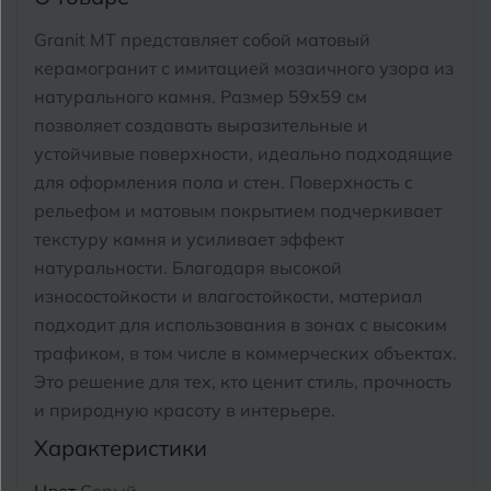
Тимашевск
Екатеринбург
Granit MT представляет собой матовый
Тобольск
керамогранит с имитацией мозаичного узора из
И
Иваново
натурального камня. Размер 59x59 см
Тольятти
позволяет создавать выразительные и
Ижевск
Томск
устойчивые поверхности, идеально подходящие
для оформления пола и стен. Поверхность с
Тула
К
Казань
рельефом и матовым покрытием подчеркивает
Тюмень
текстуру камня и усиливает эффект
Кемерово
натуральности. Благодаря высокой
Ковров
износостойкости и влагостойкости, материал
У
Улан-Удэ
подходит для использования в зонах с высоким
Кострома
трафиком, в том числе в коммерческих объектах.
Ульяновск
Это решение для тех, кто ценит стиль, прочность
Котлас
Уфа
и природную красоту в интерьере.
Краснодар
Характеристики
Х
Химки
Курган