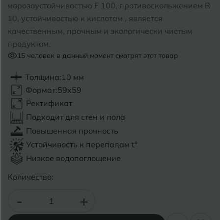
морозоустойчивостью F 100, противоскольжением R
10, устойчивостью к кислотам , является
Б
Барнаул
Р
Раменское
качественным, прочным и экологически чистым
продуктом.
Белгород
Ростов-на-Дону
15
человек в данный момент смотрят этот товар
Белореченск
Рыбинск
Толщина:
10 мм
Боровичи
Рязань
Формат:
59x59
Ректификат
Брянск
Подходит для стен и пола
С
Салехард
Бугульма
Повышенная прочность
Самара
Устойчивость к перепадам t°
Бугуруслан
Низкое водопоглощение
Саранск
Количество:
В
Великий Новгород
Саратов
-
+
Владимир
Севастополь