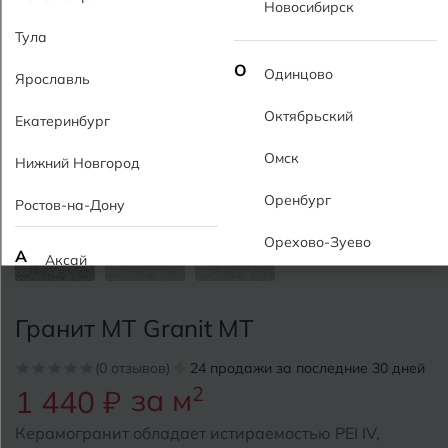
Новосибирск
Тула
О
Одинцово
Ярославль
Октябрьский
Екатеринбург
Омск
Нижний Новгород
Оренбург
Ростов-на-Дону
Орехово-Зуево
А
Аксай
Алушта
П
Пермь
Гранит MT Granit MT
Альметьевск
Подольск
(0 отзывов)
24 продажи за последние 30 дней
Анапа
за м
2
1 440 ₽
Псков
Армавир
Керамогранит обладает истираемостью PEI IV,
Пятигорск