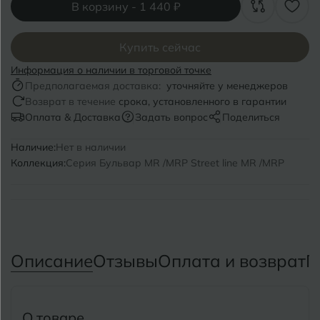
Волгоград
В корзину -
1 440 ₽
Симферополь
Волгодонск
Славянск-на-Кубани
Купить сейчас
Вологда
Смоленск
Информация о наличии в торговой точке
Предполагаемая доставка:
уточняйте у менеджеров
Воронеж
Сосновый Бор
Возврат в течение
срока, установленного в гарантии
Оплата & Доставка
Задать вопрос
Поделиться
Воткинск
Сочи
Наличие:
Нет в наличии
Ставрополь
Коллекция:
Серия Бульвар MR /MRP Street line MR /MRP
Г
Геленджик
Сыктывкар
Грозный
Т
Таганрог
Д
Дмитровград
Описание
Отзывы
Оплата и возврат
П
Тверь
Е
Темрюк
Евпатория
О товаре