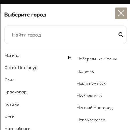
Широкий выбор
керамогранита в наличии
Выберите город
Главная
Каталог
59x59
Гранит MT Granit MT
Москва
Н
Набережные Челны
Санкт-Петербург
Нальчик
Сочи
Невинномысск
Краснодар
Нижнекамск
Казань
Нижний Новгород
Омск
Новомосковск
Новосибирск