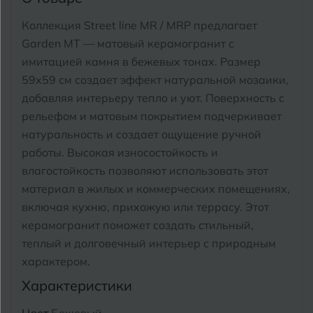
Тимашевск
Екатеринбург
Коллекция Street line MR / MRP предлагает
Тобольск
Garden MT — матовый керамогранит с
И
Иваново
имитацией камня в бежевых тонах. Размер
Тольятти
59x59 см создает эффект натуральной мозаики,
Ижевск
Томск
добавляя интерьеру тепло и уют. Поверхность с
рельефом и матовым покрытием подчеркивает
Тула
К
Казань
натуральность и создает ощущение ручной
Тюмень
работы. Высокая износостойкость и
Кемерово
влагостойкость позволяют использовать этот
Ковров
материал в жилых и коммерческих помещениях,
У
Улан-Удэ
включая кухню, прихожую или террасу. Этот
Кострома
керамогранит поможет создать стильный,
Ульяновск
теплый и долговечный интерьер с природным
Котлас
Уфа
характером.
Краснодар
Характеристики
Х
Химки
Курган