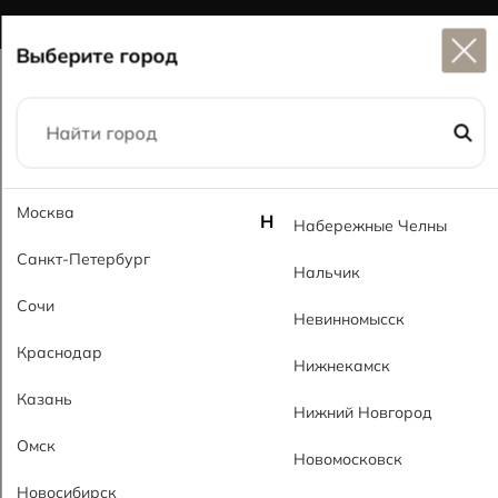
Широкий выбор
керамогранита в наличии
Выберите город
Главная
Каталог
59x59
Гарден MT Garden MT
Москва
Н
Набережные Челны
Санкт-Петербург
Нальчик
Сочи
Невинномысск
Краснодар
Нижнекамск
Казань
Нижний Новгород
Омск
Новомосковск
Новосибирск