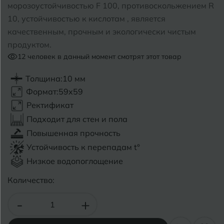
морозоустойчивостью F 100, противоскольжением R
10, устойчивостью к кислотам , является
Б
Барнаул
Р
Раменское
качественным, прочным и экологически чистым
Белгород
продуктом.
Ростов-на-Дону
12
человек в данный момент смотрят этот товар
Белореченск
Рыбинск
Толщина:
10 мм
Боровичи
Рязань
Формат:
59x59
Ректификат
Брянск
Подходит для стен и пола
С
Салехард
Бугульма
Повышенная прочность
Самара
Устойчивость к перепадам t°
Бугуруслан
Низкое водопоглощение
Саранск
Количество:
В
Великий Новгород
Саратов
-
+
Владимир
Севастополь