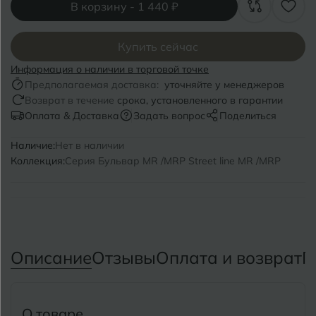
Волгоград
Симферополь
В корзину -
1 440 ₽
Волгодонск
Славянск-на-Кубани
Купить сейчас
Вологда
Смоленск
Информация о наличии в торговой точке
Предполагаемая доставка:
уточняйте у менеджеров
Воронеж
Сосновый Бор
Возврат в течение
срока, установленного в гарантии
Оплата & Доставка
Задать вопрос
Поделиться
Воткинск
Сочи
Наличие:
Нет в наличии
Ставрополь
Коллекция:
Серия Бульвар MR /MRP Street line MR /MRP
Г
Геленджик
Сыктывкар
Грозный
Т
Таганрог
Д
Дмитровград
Описание
Отзывы
Оплата и возврат
П
Тверь
Е
Темрюк
Евпатория
О товаре