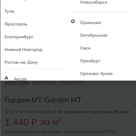
Новосибирск
Тула
О
Одинцово
Ярославль
Октябрьский
Екатеринбург
Омск
Нижний Новгород
Оренбург
Ростов-на-Дону
Орехово-Зуево
А
Аксай
Алушта
П
Пермь
Гарден MT Garden MT
Альметьевск
Подольск
(0 отзывов)
34 продажи за последние 30 дней
Анапа
за м
2
1 440 ₽
Псков
Армавир
Керамогранит обладает истираемостью PEI IV,
Пятигорск