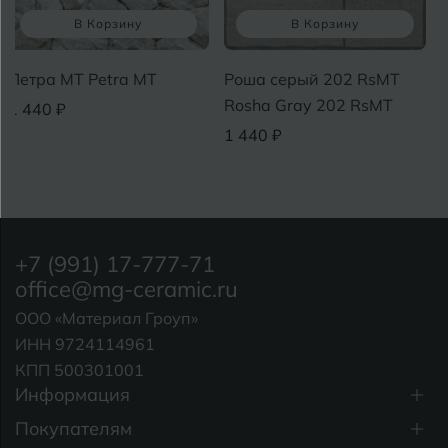
В Корзину
В Корзину
Петра MT Petra MT
Роша серый 202 RsMT
Rosha Gray 202 RsMT
1 440 ₽
1 440 ₽
+7 (991) 17-777-71
office@mg-ceramic.ru
ООО «Материал Гроуп»
ИНН 9724114961
КПП 500301001
Информация
Покупателям