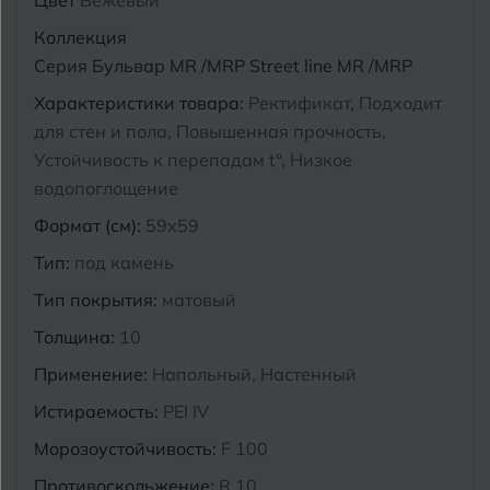
Цвет
Бежевый
Курганинск
Коллекция
Ч
Чебоксары
Серия Бульвар MR /MRP Street line MR /MRP
М
Характеристики товара:
Ректификат, Подходит
Челябинск
Магнитогорск
для стен и пола, Повышенная прочность,
Майкоп
Устойчивость к перепадам t°, Низкое
Э
Энгельс
водопоглощение
Муром
Формат (см):
59x59
Я
Ярославль
Тип:
под камень
Тип покрытия:
матовый
Толщина:
10
Применение:
Напольный, Настенный
Истираемость:
PEI IV
Морозоустойчивость:
F 100
Противоскольжение:
R 10