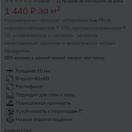
(0 отзывов)
15 продаж за последние 30 дней
за м
2
1 440 ₽
Б
Барнаул
Р
Раменское
Керамогранит обладает истираемостью PEI IV,
Белгород
морозоустойчивостью F 100, противоскольжением R
Ростов-на-Дону
10, устойчивостью к кислотам , является
Белореченск
Рыбинск
качественным, прочным и экологически чистым
продуктом.
Боровичи
Рязань
5
человек в данный момент смотрят этот товар
Брянск
Толщина:
10 мм
С
Салехард
Бугульма
Формат:
60x60
Самара
Ректификат
Бугуруслан
Подходит для стен и пола
Саранск
Повышенная прочность
В
Великий Новгород
Саратов
Устойчивость к перепадам t°
Низкое водопоглощение
Владимир
Севастополь
Количество: