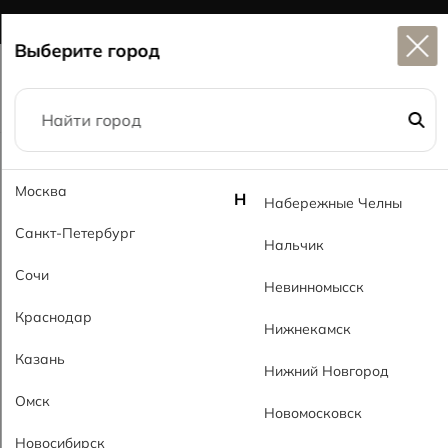
Широкий выбор
керамогранита в наличии
Выберите город
Главная
Каталог
60x60
Москва
Роша серый 202 RsMT Rosha Gray 202 RsMT
Н
Набережные Челны
Санкт-Петербург
Нальчик
Сочи
Невинномысск
Краснодар
Нижнекамск
Казань
Нижний Новгород
Омск
Новомосковск
Новосибирск