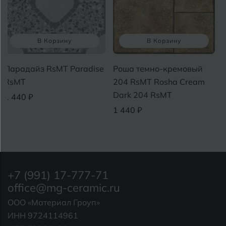
В Корзину
В Корзину
Парадайз RsMT Paradise
Роша темно-кремовый
RsMT
204 RsMT Rosha Cream
Dark 204 RsMT
1 440 ₽
1 440 ₽
+7 (991) 17-777-71
office@mg-ceramic.ru
ООО «Материал Гроуп»
ИНН 9724114961