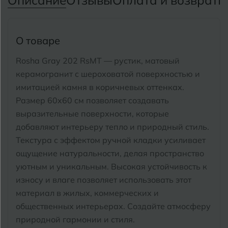
Описание
Отзывы
Оплата и возврат
П
Тимашевск
Екатеринбург
Тобольск
И
Иваново
О товаре
Тольятти
Ижевск
Rosha Gray 202 RsMT — рустик, матовый
Томск
керамогранит с шероховатой поверхностью и
имитацией камня в коричневых оттенках.
Тула
К
Казань
Размер 60x60 см позволяет создавать
Тюмень
выразительные поверхности, которые
Кемерово
добавляют интерьеру тепло и природный стиль.
Ковров
Текстура с эффектом ручной кладки усиливает
У
Улан-Удэ
ощущение натуральности, делая пространство
Кострома
Ульяновск
уютным и уникальным. Высокая устойчивость к
Котлас
износу и влаге позволяет использовать этот
Уфа
материал в жилых, коммерческих и
Краснодар
общественных интерьерах. Создайте атмосферу
Х
природной гармонии и стиля.
Химки
Курган