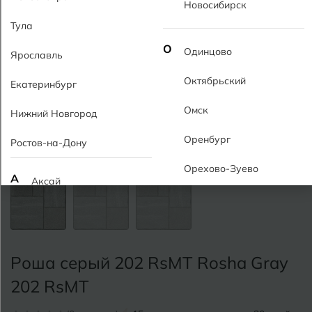
Новосибирск
Тула
О
Одинцово
Ярославль
Октябрьский
Екатеринбург
Омск
Нижний Новгород
Оренбург
Ростов-на-Дону
Орехово-Зуево
А
Аксай
Алушта
П
Пермь
Альметьевск
Подольск
Роша серый 202 RsMT Rosha Gray
Анапа
Псков
202 RsMT
Армавир
Пятигорск