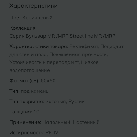
Характеристики
Курганинск
Ч
Чебоксары
Цвет
Коричневый
Коллекция
М
Челябинск
Магнитогорск
Серия Бульвар MR /MRP Street line MR /MRP
Майкоп
Характеристики товара:
Ректификат, Подходит
Э
Энгельс
для стен и пола, Повышенная прочность,
Муром
Устойчивость к перепадам t°, Низкое
Я
водопоглощение
Ярославль
Формат (см):
60x60
Тип:
под камень
Тип покрытия:
матовый, Рустик
Толщина:
10
Применение:
Напольный, Настенный
Истираемость:
PEI IV