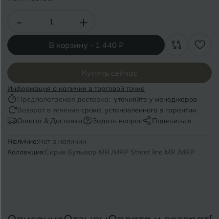
Волгоград
Симферополь
-
+
Волгодонск
Славянск-на-Кубани
Вологда
В корзину -
1 440 ₽
Смоленск
Воронеж
Сосновый Бор
Купить сейчас
Воткинск
Сочи
Информация о наличии в торговой точке
Предполагаемая доставка:
уточняйте у менеджеров
Ставрополь
Возврат в течение
срока, установленного в гарантии
Г
Геленджик
Оплата & Доставка
Задать вопрос
Поделиться
Сыктывкар
Грозный
Наличие:
Нет в наличии
Коллекция:
Серия Бульвар MR /MRP Street line MR /MRP
Т
Таганрог
Д
Дмитровград
Тверь
Е
Темрюк
Евпатория