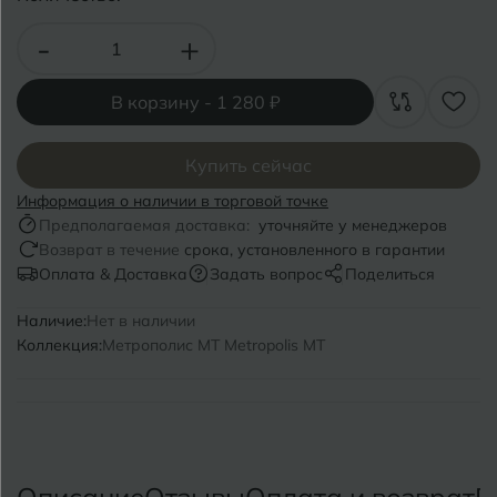
Волгоград
Симферополь
-
+
Волгодонск
Славянск-на-Кубани
Вологда
В корзину -
1 280 ₽
Смоленск
Воронеж
Сосновый Бор
Купить сейчас
Воткинск
Сочи
Информация о наличии в торговой точке
Предполагаемая доставка:
уточняйте у менеджеров
Ставрополь
Возврат в течение
срока, установленного в гарантии
Г
Геленджик
Оплата & Доставка
Задать вопрос
Поделиться
Сыктывкар
Грозный
Наличие:
Нет в наличии
Коллекция:
Метрополис MT Metropolis MT
Т
Таганрог
Д
Дмитровград
Тверь
Е
Темрюк
Евпатория