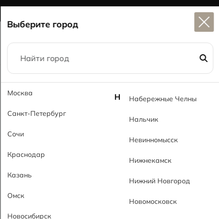
Широкий выбор
керамогранита в наличии
Выберите город
Главная
Каталог
60x60
Москва
Мурано светлый MT Murano Light MT
Н
Набережные Челны
Санкт-Петербург
Нальчик
Сочи
Невинномысск
Краснодар
Нижнекамск
Казань
Нижний Новгород
Омск
Новомосковск
Новосибирск