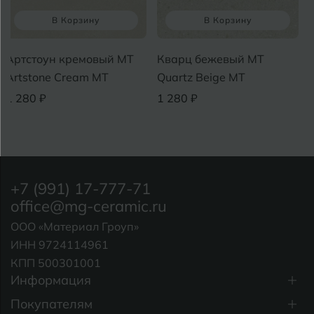
В Корзину
В Корзину
Артстоун кремовый MT
Кварц бежевый MT
Artstone Cream MT
Quartz Beige MT
1 280 ₽
1 280 ₽
+7 (991) 17-777-71
office@mg-ceramic.ru
ООО «Материал Гроуп»
ИНН 9724114961
КПП 500301001
Информация
Покупателям