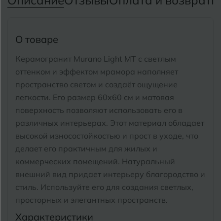
Описание
Отзывы
Оплата и возврат
П
Тимашевск
Екатеринбург
Тобольск
И
Иваново
О товаре
Тольятти
Ижевск
Керамогранит Murano Light MT с светлым
Томск
оттенком и эффектом мрамора наполняет
пространство светом и создаёт ощущение
Тула
К
Казань
легкости.
Его размер 60x60 см и матовая
Тюмень
поверхность позволяют использовать его в
Кемерово
различных интерьерах. Этот материал обладает
Ковров
высокой износостойкостью и прост в уходе, что
У
Улан-Удэ
делает его практичным для жилых и
Кострома
Ульяновск
коммерческих помещений.
Натуральный
Котлас
внешний вид придает интерьеру благородство и
Уфа
стиль. Используйте его для создания светлых,
Краснодар
просторных и элегантных пространств.
Х
Химки
Курган
Характеристики