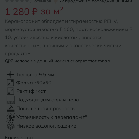
(0 отзывов)
22 продажи за последние 30 дней
за м
2
1 280 ₽
Б
Барнаул
Р
Раменское
Керамогранит обладает истираемостью PEI IV,
Белгород
морозоустойчивостью F 100, противоскольжением R
Ростов-на-Дону
10, устойчивостью к кислотам , является
Белореченск
Рыбинск
качественным, прочным и экологически чистым
продуктом.
Боровичи
Рязань
2
человек в данный момент смотрят этот товар
Брянск
Толщина:
9.5 мм
С
Салехард
Бугульма
Формат:
60x60
Самара
Ректификат
Бугуруслан
Подходит для стен и пола
Саранск
Повышенная прочность
В
Великий Новгород
Саратов
Устойчивость к перепадам t°
Низкое водопоглощение
Владимир
Севастополь
Количество: