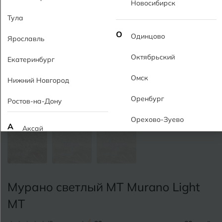
Новосибирск
Тула
О
Одинцово
Ярославль
Октябрьский
Екатеринбург
Омск
Нижний Новгород
Оренбург
Ростов-на-Дону
Орехово-Зуево
А
Аксай
Алушта
П
Пермь
Альметьевск
Подольск
Мурано светлый MT Murano Light
Анапа
Псков
MT
Армавир
Пятигорск