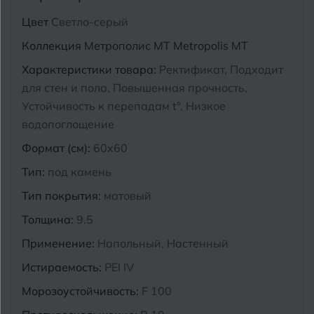
Курганинск
Цвет
Светло-серый
Ч
Чебоксары
Коллекция
Метрополис MT Metropolis MT
М
Челябинск
Магнитогорск
Характеристики товара:
Ректификат, Подходит
для стен и пола, Повышенная прочность,
Майкоп
Устойчивость к перепадам t°, Низкое
Э
Энгельс
водопоглощение
Муром
Формат (см):
60x60
Я
Ярославль
Тип:
под камень
Тип покрытия:
матовый
Толщина:
9.5
Применение:
Напольный, Настенный
Истираемость:
PEI IV
Морозоустойчивость:
F 100