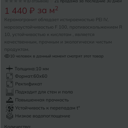
(0 отзывов)
21 продажа за последние 30 дней
за м
2
1 440 ₽
Б
Барнаул
Р
Раменское
Керамогранит обладает истираемостью PEI IV,
Белгород
морозоустойчивостью F 100, противоскольжением R
Ростов-на-Дону
10, устойчивостью к кислотам , является
Белореченск
Рыбинск
качественным, прочным и экологически чистым
продуктом.
Боровичи
Рязань
10
человек в данный момент смотрят этот товар
Брянск
Толщина:
10 мм
С
Салехард
Бугульма
Формат:
60x60
Самара
Ректификат
Бугуруслан
Подходит для стен и пола
Саранск
Повышенная прочность
В
Великий Новгород
Саратов
Устойчивость к перепадам t°
Низкое водопоглощение
Владимир
Севастополь
Количество: