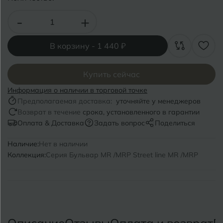
Волгоград
Симферополь
-
+
Волгодонск
Славянск-на-Кубани
Вологда
В корзину -
1 440 ₽
Смоленск
Воронеж
Сосновый Бор
Купить сейчас
Воткинск
Сочи
Информация о наличии в торговой точке
Предполагаемая доставка:
уточняйте у менеджеров
Ставрополь
Возврат в течение
срока, установленного в гарантии
Г
Геленджик
Оплата & Доставка
Задать вопрос
Поделиться
Сыктывкар
Грозный
Наличие:
Нет в наличии
Коллекция:
Серия Бульвар MR /MRP Street line MR /MRP
Т
Таганрог
Д
Дмитровград
Тверь
Е
Темрюк
Евпатория