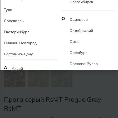
Новосибирск
Тула
О
Одинцово
Ярославль
Октябрьский
Екатеринбург
Омск
Нижний Новгород
Оренбург
Ростов-на-Дону
Орехово-Зуево
А
Аксай
Алушта
П
Пермь
Альметьевск
Подольск
Прага серый RsMT Prague Gray
Анапа
Псков
RsMT
Армавир
Пятигорск