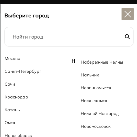
Широкий выбор
керамогранита в наличии
Выберите город
Главная
Каталог
59x59
Москва
Прага серый RsMT Prague Gray RsMT
Н
Набережные Челны
Санкт-Петербург
Нальчик
Сочи
Невинномысск
Краснодар
Нижнекамск
Казань
Нижний Новгород
Омск
Новомосковск
Новосибирск