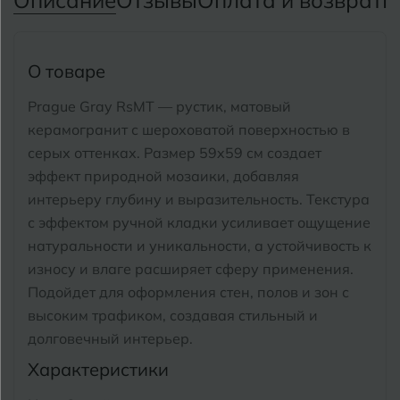
Описание
Отзывы
Оплата и возврат
П
Тимашевск
Екатеринбург
Тобольск
И
Иваново
О товаре
Тольятти
Ижевск
Prague Gray RsMT — рустик, матовый
Томск
керамогранит с шероховатой поверхностью в
серых оттенках. Размер 59x59 см создает
Тула
К
Казань
эффект природной мозаики, добавляя
Тюмень
интерьеру глубину и выразительность. Текстура
Кемерово
с эффектом ручной кладки усиливает ощущение
Ковров
натуральности и уникальности, а устойчивость к
У
Улан-Удэ
износу и влаге расширяет сферу применения.
Кострома
Ульяновск
Подойдет для оформления стен, полов и зон с
Котлас
высоким трафиком, создавая стильный и
Уфа
долговечный интерьер.
Краснодар
Характеристики
Х
Химки
Курган