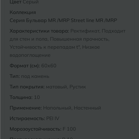
Цвет
Серый
Курганинск
Коллекция
Ч
Чебоксары
Серия Бульвар MR /MRP Street line MR /MRP
М
Челябинск
Магнитогорск
Характеристики товара:
Ректификат, Подходит
для стен и пола, Повышенная прочность,
Майкоп
Устойчивость к перепадам t°, Низкое
Э
Энгельс
водопоглощение
Муром
Формат (см):
60x60
Я
Ярославль
Тип:
под камень
Тип покрытия:
матовый, Рустик
Толщина:
10
Применение:
Напольный, Настенный
Истираемость:
PEI IV
Морозоустойчивость:
F 100