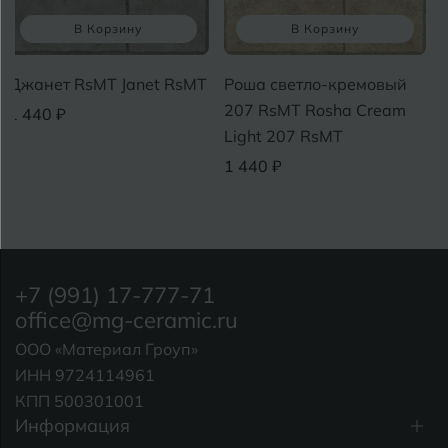
В Корзину
В Корзину
жанет RsMT Janet RsMT
Роша светло-кремовый
Эсм
207 RsMT Rosha Cream
Gra
440 ₽
Light 207 RsMT
1 4
1 440 ₽
+7 (991) 17-777-71
office@mg-ceramic.ru
ООО «Материал Гроуп»
ИНН 9724114961
КПП 500301001
Информация