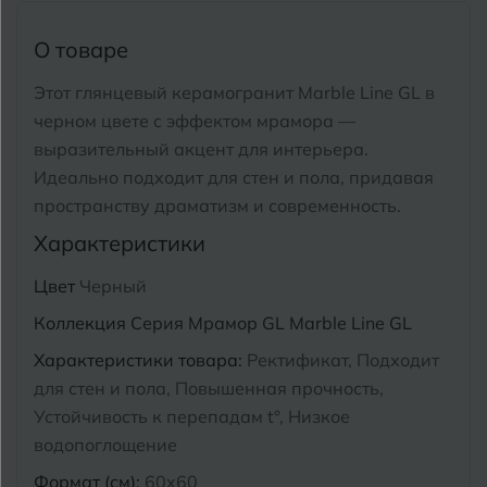
Тимашевск
Екатеринбург
О товаре
Тобольск
И
Иваново
Этот глянцевый керамогранит Marble Line GL в
Тольятти
черном цвете с эффектом мрамора —
Ижевск
Томск
выразительный акцент для интерьера.
Идеально подходит для стен и пола, придавая
Тула
К
Казань
пространству драматизм и современность.
Тюмень
Характеристики
Кемерово
Цвет
Черный
Ковров
У
Улан-Удэ
Коллекция
Серия Мрамор GL Marble Line GL
Кострома
Ульяновск
Характеристики товара:
Ректификат, Подходит
Котлас
для стен и пола, Повышенная прочность,
Уфа
Устойчивость к перепадам t°, Низкое
Краснодар
водопоглощение
Х
Химки
Курган
Формат (см):
60x60