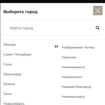
Широкий выбор
керамогранита в наличии
Выберите город
Главная
Каталог
60x60
Эспио черный GL Espio Black GL
Москва
Н
Набережные Челны
Санкт-Петербург
Нальчик
Сочи
Невинномысск
Краснодар
Нижнекамск
Казань
Нижний Новгород
Омск
Новомосковск
Новосибирск