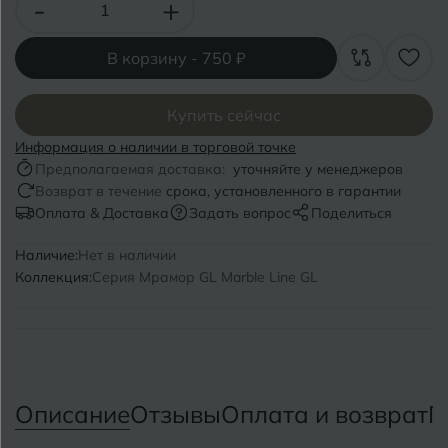
-
+
Волгоград
Симферополь
Волгодонск
Славянск-на-Кубани
В корзину -
750 ₽
Вологда
Смоленск
Купить сейчас
Воронеж
Сосновый Бор
Информация о наличии в торговой точке
Воткинск
Предполагаемая доставка:
уточняйте у менеджеров
Сочи
Возврат в течение
срока, установленного в гарантии
Оплата & Доставка
Задать вопрос
Поделиться
Ставрополь
Г
Геленджик
Наличие:
Нет в наличии
Сыктывкар
Коллекция:
Серия Мрамор GL Marble Line GL
Грозный
Т
Таганрог
Д
Дмитровград
Тверь
Е
Описание
Отзывы
Оплата и возврат
П
Темрюк
Евпатория