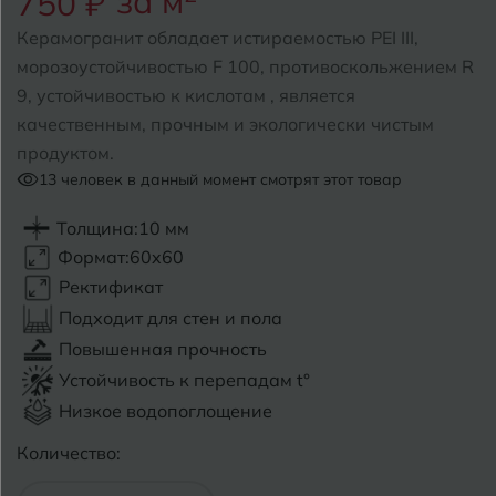
за м
750 ₽
Керамогранит обладает истираемостью PEI III,
Б
Барнаул
Р
Раменское
морозоустойчивостью F 100, противоскольжением R
9, устойчивостью к кислотам , является
Белгород
Ростов-на-Дону
качественным, прочным и экологически чистым
Белореченск
Рыбинск
продуктом.
13
человек в данный момент смотрят этот товар
Боровичи
Рязань
Толщина:
10 мм
Брянск
Формат:
60x60
С
Салехард
Бугульма
Ректификат
Подходит для стен и пола
Самара
Бугуруслан
Повышенная прочность
Саранск
Устойчивость к перепадам t°
В
Великий Новгород
Низкое водопоглощение
Саратов
Владимир
Количество:
Севастополь