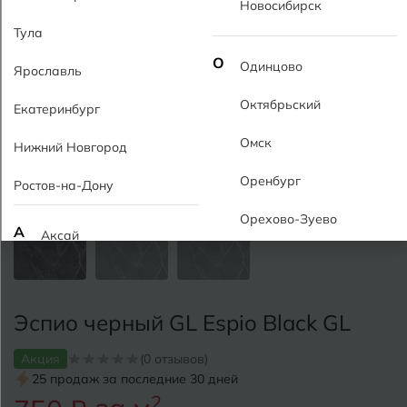
Новосибирск
Тула
О
Одинцово
Ярославль
Октябрьский
Екатеринбург
Омск
Нижний Новгород
Оренбург
Ростов-на-Дону
Орехово-Зуево
А
Аксай
Алушта
П
Пермь
Альметьевск
Эспио черный GL Espio Black GL
Подольск
Анапа
Псков
Акция
(0 отзывов)
25 продаж за последние 30 дней
Армавир
Пятигорск
2