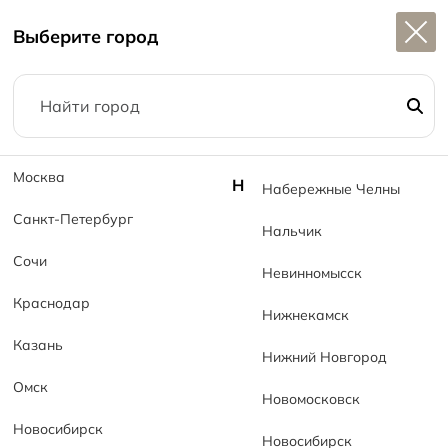
Широкий выбор
керамогранита в наличии
MG Ce
Выберите город
Москва
Н
Набережные Челны
Санкт-Петербург
Нальчик
Коллекции
Сочи
Невинномысск
Главная
Коллекции
Краснодар
Нижнекамск
Казань
Нижний Новгород
Омск
Новомосковск
Новосибирск
Новосибирск