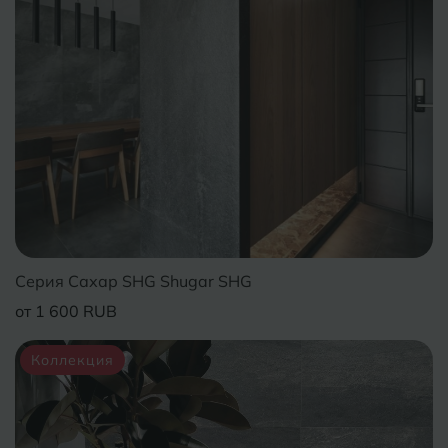
Курганинск
Ч
Чебоксары
М
Челябинск
Магнитогорск
Майкоп
Э
Энгельс
Муром
Я
Ярославль
Серия Сахар SHG Shugar SHG
от 1 600 RUB
Коллекция