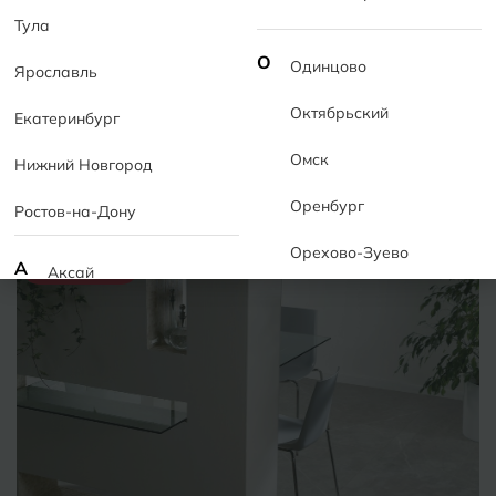
Тула
60x60
60x120
73,5x73,5
30x90
20x120
О
Одинцово
59x59
Лестницы
Ярославль
Октябрьский
Екатеринбург
Коллекции
Товары
Омск
Нижний Новгород
Оренбург
Ростов-на-Дону
Орехово-Зуево
А
Коллекция
Аксай
Алушта
П
Пермь
Альметьевск
Подольск
Анапа
Псков
Армавир
Пятигорск