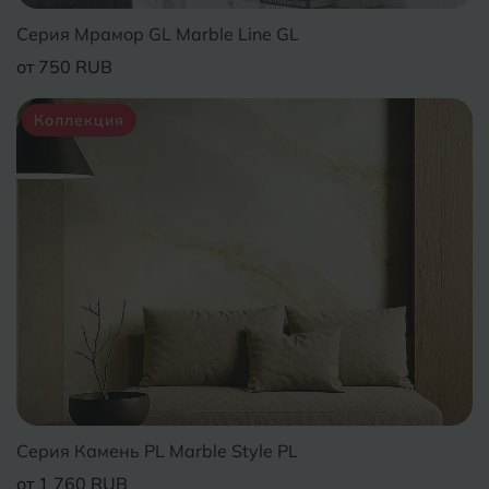
Волгодонск
Серия Мрамор GL Marble Line GL
Славянск-на-Кубани
от 750 RUB
Вологда
Смоленск
Коллекция
Воронеж
Сосновый Бор
Воткинск
Сочи
Ставрополь
Г
Геленджик
Сыктывкар
Грозный
Т
Таганрог
Д
Дмитровград
Тверь
Е
Темрюк
Евпатория
Серия Камень PL Marble Style PL
Тимашевск
Екатеринбург
от 1 760 RUB