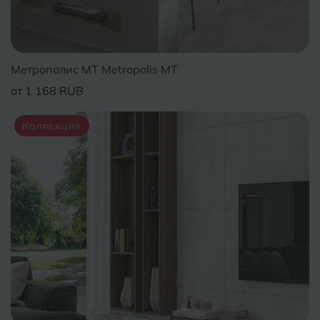
Б
Барнаул
Р
Раменское
Белгород
Ростов-на-Дону
Метрополис MT Metropolis MT
Белореченск
Рыбинск
от 1 168 RUB
Боровичи
Рязань
Коллекция
Брянск
С
Салехард
Бугульма
Самара
Бугуруслан
Саранск
В
Великий Новгород
Саратов
Владимир
Севастополь
Волгоград
Симферополь