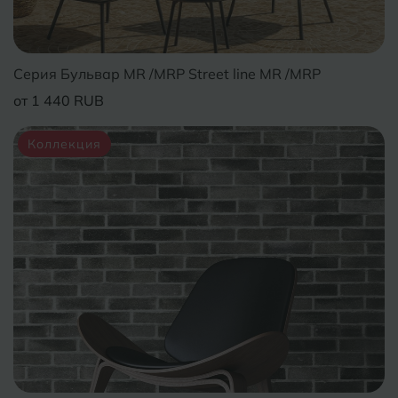
Серия Бульвар MR /MRP Street line MR /MRP
от 1 440 RUB
Коллекция