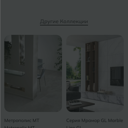
Е
Темрюк
Евпатория
Другие Коллекции
Тимашевск
Екатеринбург
Тобольск
И
Иваново
Тольятти
Ижевск
Томск
Тула
К
Казань
Тюмень
Кемерово
Ковров
У
Улан-Удэ
Кострома
Ульяновск
Метрополис MT
Серия Мрамор GL Marble
Котлас
Уфа
Metropolis MT
Line GL