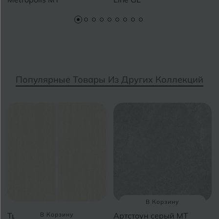
Краснодар
Х
Химки
Курган
Курганинск
Ч
Чебоксары
Популярные Товары Из Других Коллекций
М
Челябинск
Магнитогорск
Майкоп
Э
Энгельс
Муром
Я
Ярославль
В Корзину
Травертин светло-
В Корзину
Артстоун серый MT