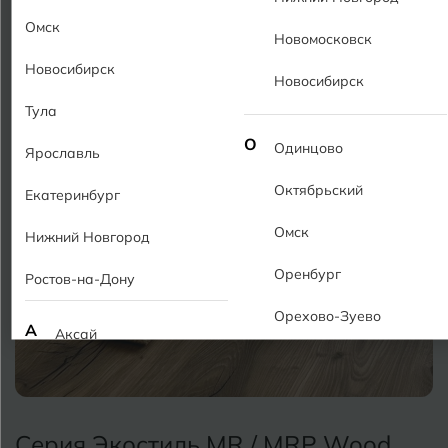
Омск
Новомосковск
Новосибирск
Новосибирск
Тула
О
Одинцово
Ярославль
Октябрьский
Екатеринбург
Омск
Нижний Новгород
Оренбург
Ростов-на-Дону
Орехово-Зуево
А
Аксай
Алушта
П
Пермь
Альметьевск
Подольск
Серия Экостиль MR / MRP Wood