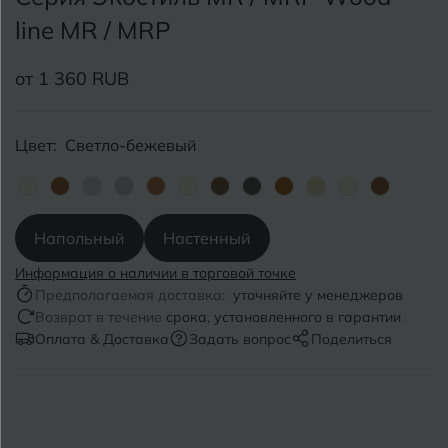
Анапа
Псков
line MR / MRP
Армавир
Пятигорск
от 1 360 RUB
Б
Барнаул
Р
Раменское
Цвет:
Светло-бежевый
Белгород
Ростов-на-Дону
Белореченск
Рыбинск
Напольный
Настенный
Боровичи
Рязань
Информация о наличии в торговой точке
Брянск
Предполагаемая доставка:
уточняйте у менеджеров
С
Возврат в течение
срока, установленного в гарантии
Салехард
Бугульма
Оплата & Доставка
Задать вопрос
Поделиться
Самара
Бугуруслан
Саранск
В
Великий Новгород
Саратов