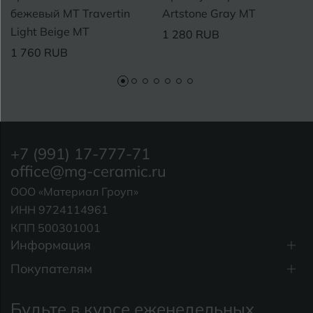
бежевый MT Travertin
Artstone Gray MT
Light Beige MT
1 280 RUB
1 760 RUB
+7 (991) 17-777-71
office@mg-ceramic.ru
ООО «Материал Гроуп»
ИНН 9724114961
КПП 500301001
Информация
Покупателям
Будьте в курсе еженедельных