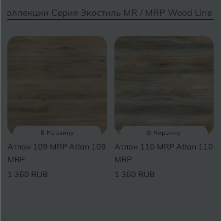
Коллекции Серия Экостиль MR / MRP Wood Line 
Владимир
Севастополь
Волгоград
Симферополь
Волгодонск
Славянск-на-Кубани
Вологда
Смоленск
Воронеж
Сосновый Бор
Воткинск
Сочи
В Корзину
В Корзину
Ставрополь
Атлан 109 MRP Atlan 109
Атлан 110 MRP Atlan 110
Г
Геленджик
MRP
MRP
Сыктывкар
Грозный
1 360 RUB
1 360 RUB
Т
Таганрог
Д
Дмитровград
Тверь