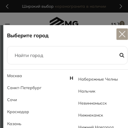
Широкий выбор
керамогранита в наличии
1
Выберите город
Главная
Коллекции
Серия Экостиль MR / MRP Wood line MR / MRP
Москва
Н
Набережные Челны
Санкт-Петербург
Нальчик
Сочи
Невинномысск
Краснодар
Нижнекамск
Казань
Нижний Новгород