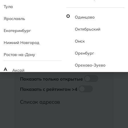
Тула
ГДЕ КУПИТЬ
О
Одинцово
Ярославль
Октябрьский
Фильтры по категориям
Екатеринбург
Склады
Омск
Нижний Новгород
Магазины
Оренбург
Ростов-на-Дону
Шоурумы
Орехово-Зуево
Дополнительные фильтры
А
Аксай
Показать только открытые
Алушта
П
Пермь
Показать с рейтингом >4
Альметьевск
Подольск
Список адресов
Анапа
Псков
Армавир
Пятигорск