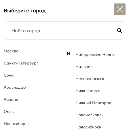
Широкий выбор
керамогранита в наличии
Выберите город
1
Москва
Н
Набережные Челны
Санкт-Петербург
Нальчик
Где купить
Сочи
Невинномысск
Главная
Где купить
Краснодар
Нижнекамск
Казань
Нижний Новгород
Омск
Новомосковск
Новосибирск
Новосибирск