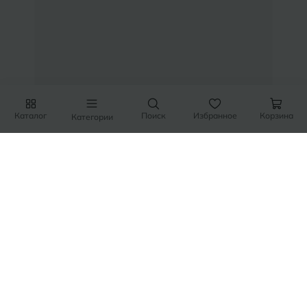
Тобольск
И
Иваново
Тольятти
Ижевск
Томск
Тула
К
Казань
Каталог
Поиск
Избранное
Корзина
Категории
Тюмень
Кемерово
Ковров
У
Улан-Удэ
Кострома
Ульяновск
Котлас
Уфа
Краснодар
Х
Химки
Курган