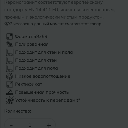
Керамогранит соответствуют европейскому
стандарту EN 14 411 EU, является качественным,
Б
Барнаул
Р
Раменское
прочным и экологически чистым продуктом.
2
человек в данный момент смотрят этот товар
Белгород
Ростов-на-Дону
Формат:
59x59
Белореченск
Рыбинск
Полированная
Боровичи
Рязань
Подходит для стен и пола
Подходит для стен
Брянск
Подходит для пола
С
Салехард
Бугульма
Низкое водопоглощение
Самара
Ректификат
Бугуруслан
Повышенная прочность
Саранск
Устойчивость к перепадам t°
В
Великий Новгород
Саратов
Количество:
Владимир
Севастополь
-
+
Волгоград