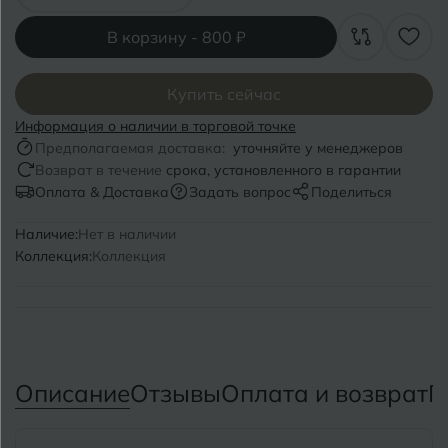
Симферополь
В корзину -
800 ₽
Волгодонск
Славянск-на-Кубани
Вологда
Смоленск
Купить сейчас
Воронеж
Информация о наличии в торговой точке
Сосновый Бор
Предполагаемая доставка:
уточняйте у менеджеров
Воткинск
Возврат в течение
срока, установленного в гарантии
Сочи
Оплата & Доставка
Задать вопрос
Поделиться
Ставрополь
Г
Геленджик
Наличие:
Нет в наличии
Коллекция:
Коллекция
Сыктывкар
Грозный
Т
Таганрог
Д
Дмитровград
Тверь
Описание
Отзывы
Оплата и возврат
П
Е
Темрюк
Евпатория