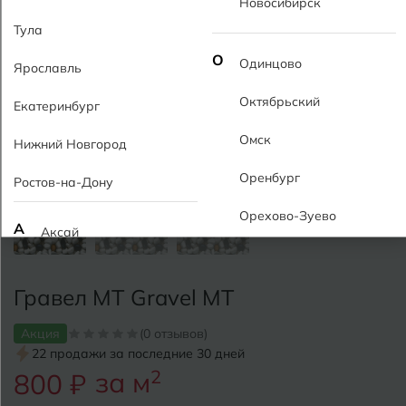
Новосибирск
Тула
О
Одинцово
Ярославль
Октябрьский
Екатеринбург
Омск
Нижний Новгород
Оренбург
Ростов-на-Дону
Орехово-Зуево
А
Аксай
Алушта
П
Пермь
Гравел MT Gravel MT
Альметьевск
Подольск
Акция
(0 отзывов)
Анапа
Псков
22 продажи за последние 30 дней
за м
2
800 ₽
Армавир
Пятигорск