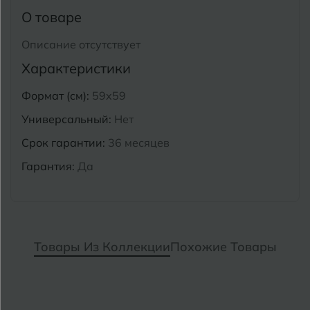
Тимашевск
Екатеринбург
О товаре
Тобольск
Описание отсутствует
И
Иваново
Тольятти
Характеристики
Ижевск
Томск
Формат (см):
59x59
Тула
Универсальный:
Нет
К
Казань
Срок гарантии:
36 месяцев
Тюмень
Кемерово
Гарантия:
Да
Ковров
У
Улан-Удэ
Кострома
Ульяновск
Котлас
Товары Из Коллекции
Похожие Товары
Уфа
Краснодар
Х
Химки
Курган