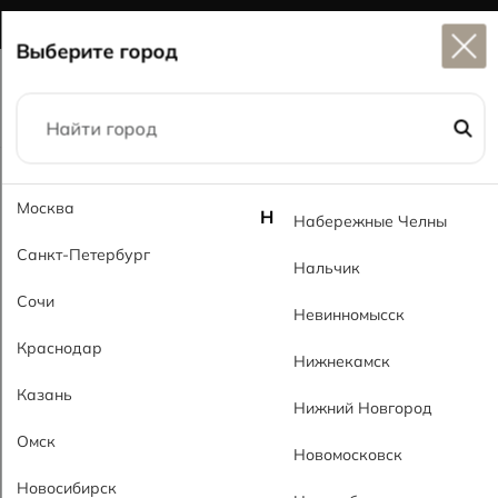
Широкий выбор
керамогранита в наличии
Выберите город
Главная
Каталог
59x59
Гравел MT Gravel MT
Москва
Н
Набережные Челны
Санкт-Петербург
Нальчик
Сочи
Невинномысск
Краснодар
Нижнекамск
Казань
Нижний Новгород
Омск
Новомосковск
Новосибирск