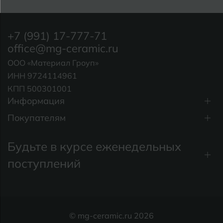
Курганинск
Ч
Чебоксары
+7 (991) 17-777-71
М
Челябинск
Магнитогорск
office@mg-ceramic.ru
ООО «Материал Гроуп»
Майкоп
ИНН 9724114961
Э
Энгельс
Муром
КПП 500301001
Информация
Я
Ярославль
Покупателям
Будьте в курсе еженедельных
поступлений
© mg-ceramic.ru 2026