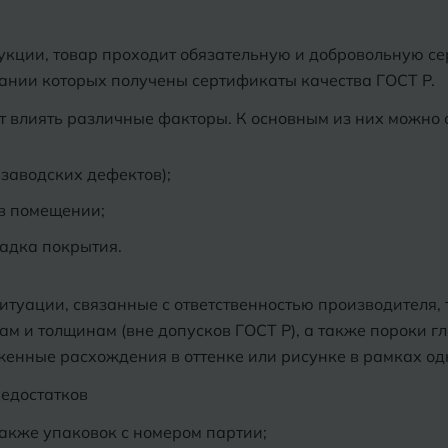
укции, товар проходит обязательную и добровольную с
ании которых получены сертификаты качества ГОСТ Р.
т влиять различные факторы. К основным из них можно о
 заводских дефектов);
 в помещении;
адка покрытия.
туации, связанные с ответственностью производителя, 
ам и толщинам (вне допусков ГОСТ Р), а также пороки г
женные расхождения в оттенке или рисунке в рамках од
недостатков
также упаковок с номером партии;