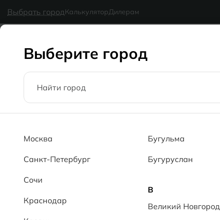
в наличии
MG Ceramic
- делаем красиво надолго
Выбрать город
Калькулятор
Дилерам
Коллекции
Каталог
Блог
Доставка
Оплата
Галерея
Выберите город
Гарантия и возврат
Москва
Бугульма
Главная
Гарантия и возврат
Санкт-Петербург
Бугуруслан
Сочи
В
Краснодар
Великий Новгород