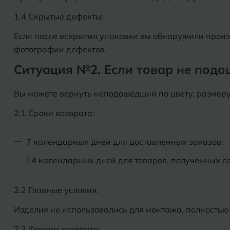
Дмитровград
Альметьевск
1.4 Скрытые дефекты:
Анапа
Если после вскрытия упаковки вы обнаружили произв
Е
фотографии дефектов.
Армавир
Евпатория
Ситуация №2. Если товар не подо
Екатеринбург
Б
Вы можете вернуть неподошедший по цвету, размеру
Барнаул
И
2.1 Сроки возврата:
Белгород
Иваново
7 календарных дней для доставленных заказов;
Белореченск
Ижевск
14 календарных дней для товаров, полученных са
Боровичи
К
Брянск
2.2 Главные условия:
Казань
Изделия не использовались для монтажа, полностью
Кемерово
2.3 Формат возврата: