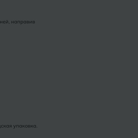
Х
ль
Химки
дней, направив
оль
Ч
на-Кубани
Чебоксары
Челябинск
Бор
Э
Энгельс
ь
Я
Ярославль
дская упаковка.