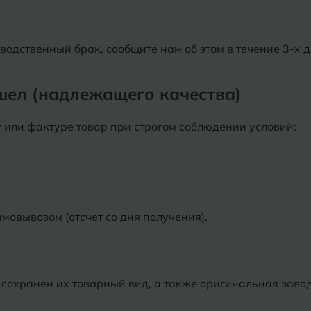
Нижний Новгород
Севастопо
одственный брак, сообщите нам об этом в течение 3-х 
Новомосковск
Симфероп
Новосибирск
Славянск-
шел (надлежащего качества)
Смоленск
 или фактуре товар при строгом соблюдении условий:
О
Сосновый 
Одинцово
Сочи
Октябрьский
Ставропол
Омск
мовывозом (отсчет со дня получения).
Сыктывкар
Оренбург
Орехово-Зуево
 сохранён их товарный вид, а также оригинальная заво