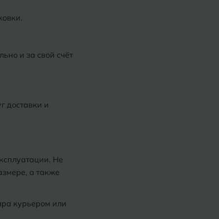
ковки.
ьно и за свой счёт
г доставки и
ксплуатации. Не
азмере, а также
ара курьером или