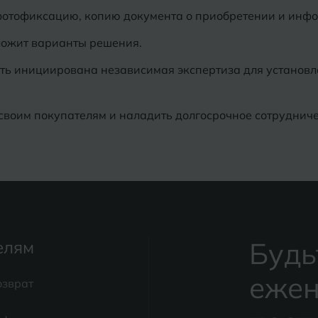
фотофиксацию, копию документа о приобретении и инф
ложит варианты решения.
ыть инициирована независимая экспертиза для установл
своим покупателям и наладить долгосрочное сотрудниче
Будь
елям
ежен
озврат