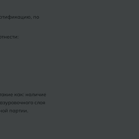
ертификацию, по
тнести:
такие как: наличие
лазуровочного слоя
ной партии.