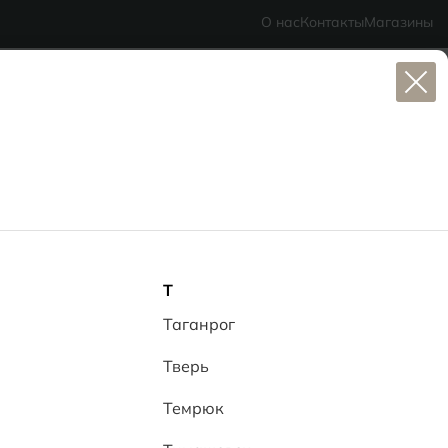
MG Ceramic
- делаем красиво надолго
О нас
Контакты
Магазины
1
Т
Таганрог
Тверь
Темрюк