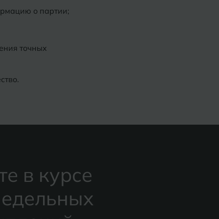
ормацию о партии;
ения точных
ство.
те в курсе
едельных