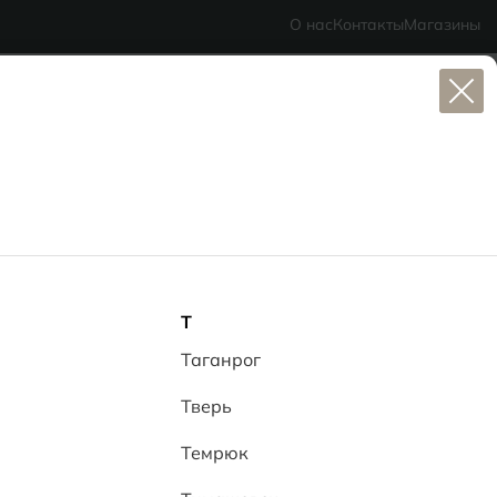
MG Ceramic
- делаем красиво надолго
О нас
Контакты
Магазины
Т
Таганрог
Тверь
Темрюк