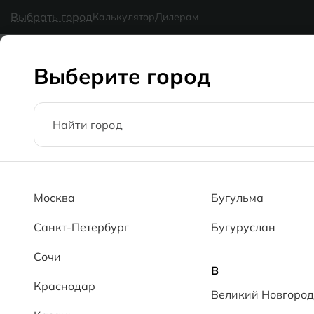
в наличии
MG Ceramic
- делаем красиво надолго
Выбрать город
Калькулятор
Дилерам
Коллекции
Каталог
Блог
Доставка
Оплата
Галерея
Выберите город
60x60
Москва
Бугульма
Главная
Каталог
60x60
Санкт-Петербург
Бугуруслан
Сочи
В
Краснодар
Великий Новгород