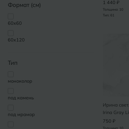
1 440 ₽
Формат (см)
Толщина: 10
Тип: 61
60x60
60x120
Тип
моноколор
под камень
Ирина свет
Irina Gray L
под мрамор
750 ₽
Толщина: 10