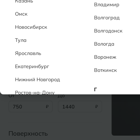
Казань
Владимир
Омск
Волгоград
Новосибирск
Волгодонск
Раскрыть параметры
Коллек
Тула
Вологда
Ярославль
Показаны товары 67 из 67
Воронеж
Екатеринбург
Воткинск
Цена
Нижний Новгород
Г
Ростов-на-Дону
От
До
Геленджик
750
1440
А
Грозный
Аксай
Алушта
Поверхность
Д