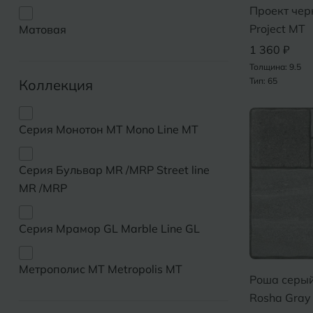
Дмитровград
Проект чер
Альметьевск
Project MT
Матовая
Анапа
1 360 ₽
Е
Толщина: 9.5
Армавир
Евпатория
Тип: 65
Коллекция
Екатеринбург
Б
Серия Монотон MT Mono Line MT
Барнаул
И
Белгород
Серия Бульвар MR /MRP Street line
Иваново
MR /MRP
Белореченск
Ижевск
Боровичи
Серия Мрамор GL Marble Line GL
К
Брянск
Казань
Метрополис MT Metropolis MT
Роша серы
Кемерово
Rosha Gray