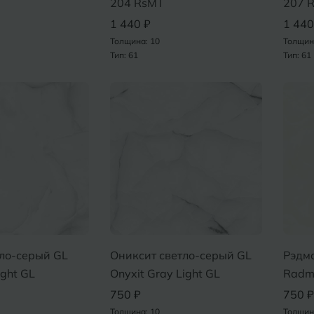
204 RsMT
207 
1 440 ₽
1 440
Толщина: 10
Толщин
Тип: 61
Тип: 61
ло-серый GL
Ониксит светло-серый GL
Рэдм
ight GL
Onyxit Gray Light GL
Radm
750 ₽
750 ₽
Толщина: 10
Толщин