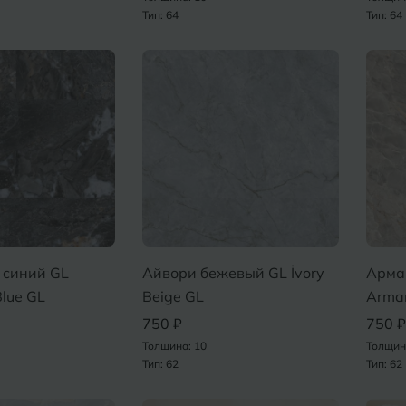
Тип: 64
Тип: 64
 синий GL
Айвори бежевый GL İvory
Арма
Blue GL
Beige GL
Arman
750 ₽
750 ₽
Толщина: 10
Толщин
Тип: 62
Тип: 62