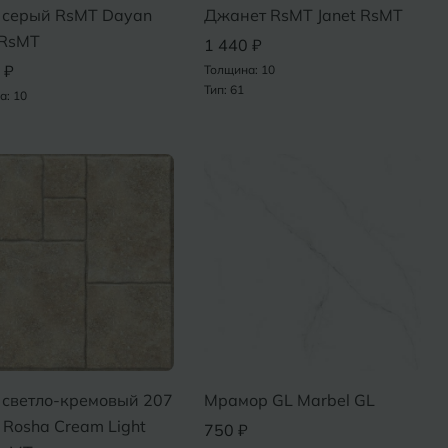
Х
 серый RsMT Dayan
Джанет RsMT Janet RsMT
ль
Химки
 RsMT
1 440 ₽
 ₽
Толщина: 10
оль
Тип: 61
а: 10
Ч
на-Кубани
Чебоксары
Челябинск
Бор
Э
Энгельс
ь
Я
Ярославль
 светло-кремовый 207
Мрамор GL Marbel GL
Rosha Cream Light
750 ₽