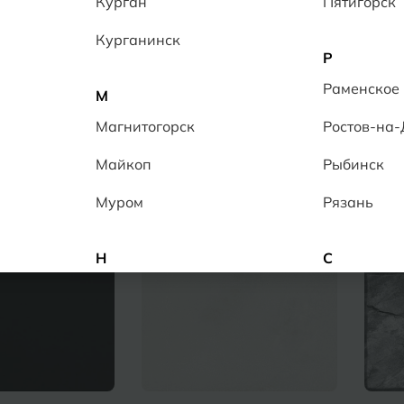
Курган
Пятигорск
Курганинск
Р
Раменское
ции
Товары
М
Магнитогорск
Ростов-на
Майкоп
Рыбинск
Муром
Рязань
Н
С
Набережные Челны
Салехард
Нальчик
Самара
Невинномысск
Саранск
Нижнекамск
Саратов