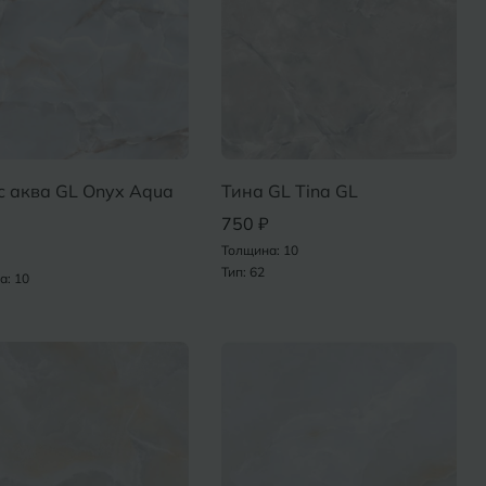
с аква GL Onyx Aqua
Тина GL Tina GL
750 ₽
Толщина: 10
Тип: 62
а: 10