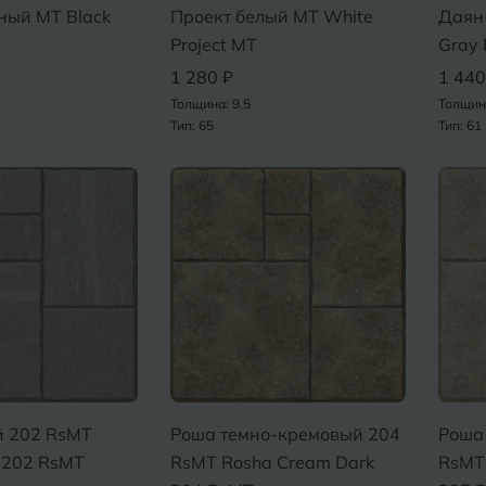
ный MT Black
Проект белый MT White
Даян
Нижний Новгород
Севастопо
Project MT
Gray
1 280 ₽
1 440
Новомосковск
Симфероп
Толщина: 9.5
Толщин
Тип: 65
Тип: 61
Новосибирск
Славянск-
Смоленск
О
Сосновый 
Одинцово
Сочи
Октябрьский
Ставропол
Омск
Сыктывкар
Оренбург
Орехово-Зуево
й 202 RsMT
Роша темно-кремовый 204
Роша
 202 RsMT
RsMT Rosha Cream Dark
RsMT 