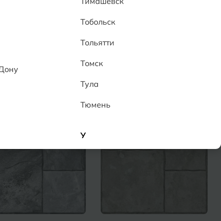
Тимашевск
Тобольск
Тольятти
По популярности
Сортировать:
Томск
-Дону
Тула
Тюмень
У
Улан-Удэ
Ульяновск
Уфа