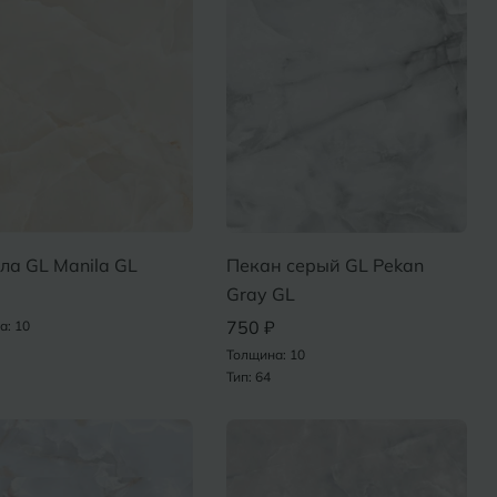
ла GL Manila GL
Пекан серый GL Pekan
Gray GL
750 ₽
а: 10
Толщина: 10
Тип: 64