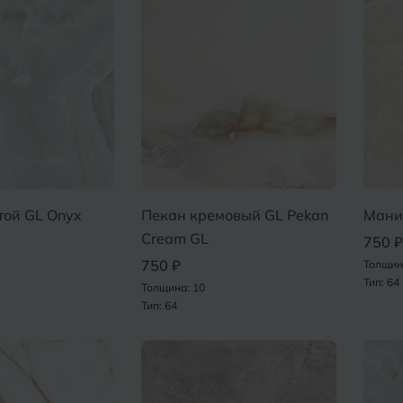
той GL Onyx
Пекан кремовый GL Pekan
Мани
Cream GL
750 ₽
750 ₽
Толщин
Тип: 64
Толщина: 10
Тип: 64