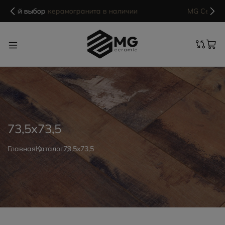
MG Ceramic
- делаем красиво надолго
73,5x73,5
Главная
Каталог
73,5x73,5