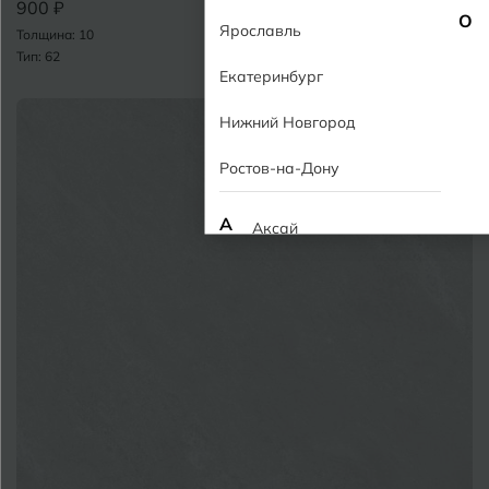
900 ₽
О
Ярославль
Толщина: 10
Тип: 62
Екатеринбург
Нижний Новгород
Ростов-на-Дону
А
Аксай
Алушта
П
Альметьевск
Анапа
Армавир
Б
Барнаул
Р