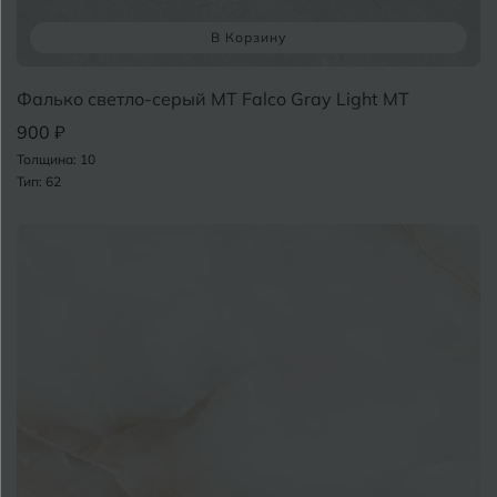
В Корзину
Белгород
Белореченск
Фалько светло-серый MT Falco Gray Light MT
900 ₽
Боровичи
Толщина: 10
Брянск
Тип: 62
С
Бугульма
Бугуруслан
В
Великий Новгород
Владимир
Волгоград
Волгодонск