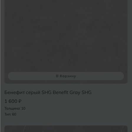
И
Иваново
Ижевск
К
Казань
Кемерово
Ковров
У
Кострома
В Корзину
Котлас
Бенефит серый SHG Benefit Gray SHG
Краснодар
1 600 ₽
Толщина: 10
Х
Курган
Тип: 60
Курганинск
Ч