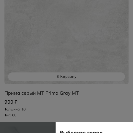
В Корзину
Прима серый MT Prima Gray MT
900 ₽
Толщина: 10
Тип: 60
Выберите город