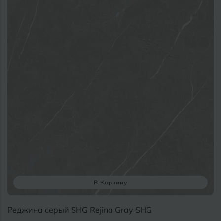
М
Магнитогорск
Майкоп
Э
Муром
Я
В Корзину
Реджина серый SHG Rejina Gray SHG