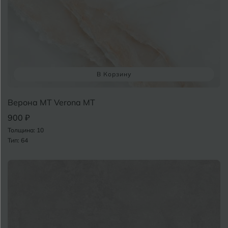
Вологда
Воронеж
Воткинск
В Корзину
Г
Геленджик
Верона MT Verona MT
Грозный
900 ₽
Толщина: 10
Т
Тип: 64
Д
Дмитровград
Е
Евпатория
Екатеринбург