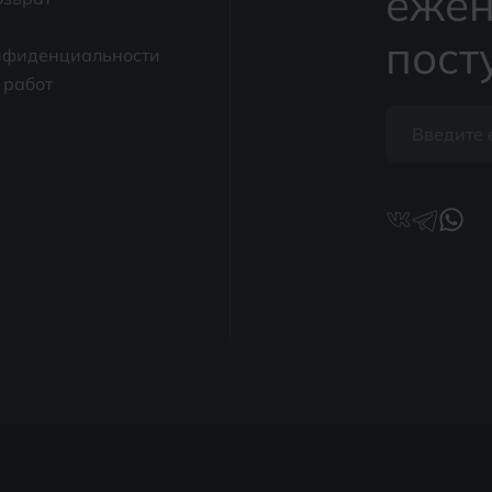
ежен
пост
нфиденциальности
 работ