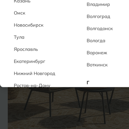
Казань
Владимир
Омск
Волгоград
Новосибирск
Волгодонск
Тула
Вологда
Ярославль
Воронеж
Екатеринбург
Воткинск
Нижний Новгород
Г
Ростов-на-Дону
Геленджик
А
Грозный
Аксай
Алушта
Д