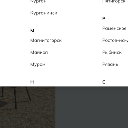
Курган
Пятигорск
Цвет:
Серый
Курганинск
Р
Раменское
М
Напольный
Наст
Магнитогорск
Ростов-на
Информация о наличии в то
Предполагаемая достав
Майкоп
Рыбинск
Возврат в течение
срока
Оплата & Доставка
За
Муром
Рязань
Н
С
Набережные Челны
Салехард
Нальчик
Самара
Невинномысск
Саранск
Нижнекамск
Саратов