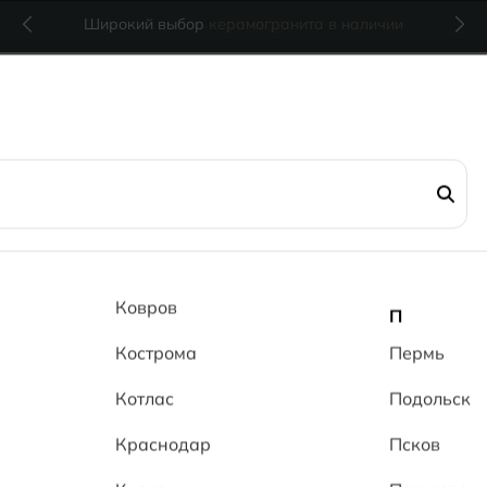
Широкий выбор
керамогранита в наличии
R /MRP
Серия Бул
Ковров
П
line MR /
Кострома
Пермь
Котлас
Подольск
от 1 440 RUB
Краснодар
Псков