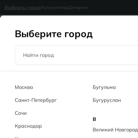
в наличии
MG Ceramic
- делаем красиво надолго
Выбрать город
Калькулятор
Дилерам
Коллекции
Каталог
Блог
Доставка
Оплата
Галерея
Выберите город
Главная
Коллекции
Серия Бульвар MR /MRP Street line M
Москва
Бугульма
Санкт-Петербург
Бугуруслан
Сочи
В
Краснодар
Великий Новгород