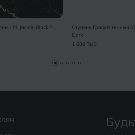
ный PL Jasmin Black PL
Ступень Графит темный St
Dark
1 600 RUB
Будь
елям
озврат