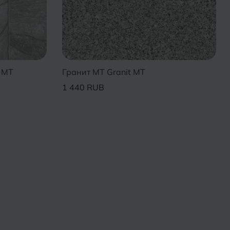
 MT
Гранит MT Granit MT
1 440 RUB