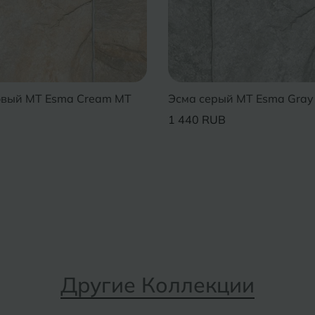
овый MT Esma Cream MT
Эсма серый MT Esma Gray
1 440 RUB
Другие Коллекции