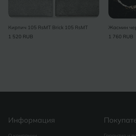
Кирпич 105 RsMT Brick 105 RsMT
Жасмин чер
1 520 RUB
1 760 RUB
Информация
Покупат
О компании
Гарантия и в