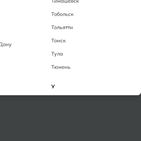
Тимашевск
Тобольск
Тольятти
енный
Томск
-Дону
рговой точке
ка:
уточняйте у менеджеров
Тула
, установленного в гарантии
дать вопрос
Поделиться
Тюмень
У
Улан-Удэ
Ульяновск
Уфа