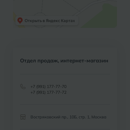
Волгодонск
Славянск-на-Кубани
Вологда
Смоленск
Воронеж
Сосновый Бор
Воткинск
Сочи
Ставрополь
Отдел продаж, интернет-магазин
Г
Геленджик
Сыктывкар
Грозный
+7 (991) 177-77-70
Т
Таганрог
+7 (991) 177-77-72
Д
Дмитровград
Тверь
Е
Темрюк
Евпатория
Востряковский пр., 10Б, стр. 1, Москва
Тимашевск
Екатеринбург