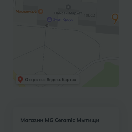
Курганинск
Ч
Чебоксары
М
Челябинск
Магнитогорск
Майкоп
Э
Энгельс
Муром
Я
Ярославль
Магазин MG Ceramic Мытищи