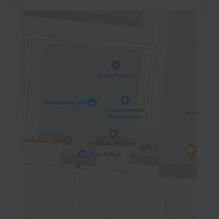
Б
Барнаул
Р
Раменское
Белгород
Ростов-на-Дону
Белореченск
Рыбинск
Боровичи
Рязань
Брянск
С
Салехард
Бугульма
Самара
Бугуруслан
Саранск
В
Великий Новгород
Саратов
Владимир
Севастополь
Волгоград
Симферополь