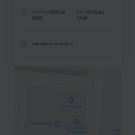
Тобольск
Пн-Пт
с 10.00 до
Сб
с 10.00 до
И
Иваново
18.00
17.00
Тольятти
Ижевск
Томск
sales@mg-ceramic.ru
Тула
К
Казань
Тюмень
Кемерово
Ковров
У
Улан-Удэ
Кострома
Ульяновск
Котлас
Уфа
Краснодар
Х
Химки
Курган