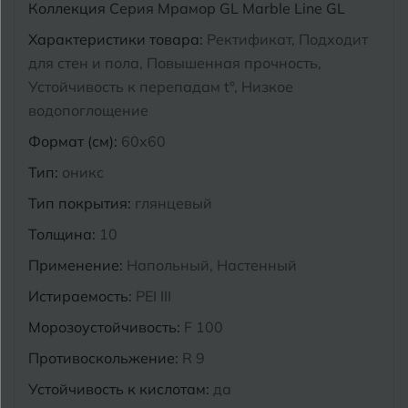
Коллекция
Серия Мрамор GL Marble Line GL
Курганинск
Характеристики товара:
Ректификат, Подходит
Ч
Чебоксары
для стен и пола, Повышенная прочность,
М
Челябинск
Устойчивость к перепадам t°, Низкое
Магнитогорск
водопоглощение
Майкоп
Формат (см):
60x60
Э
Энгельс
Муром
Тип:
оникс
Тип покрытия:
глянцевый
Я
Ярославль
Толщина:
10
Применение:
Напольный, Настенный
Истираемость:
PEI III
Морозоустойчивость:
F 100
Противоскольжение:
R 9
Устойчивость к кислотам:
да