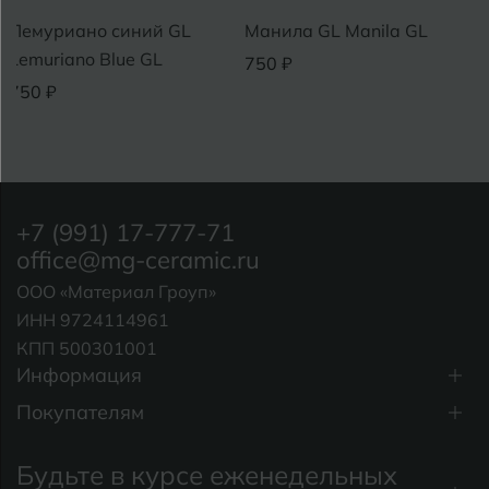
 синий GL
Манила GL Manila GL
Калакатта GL
lue GL
GL
750 ₽
750 ₽
+7 (991) 17-777-71
office@mg-ceramic.ru
ООО «Материал Гроуп»
ИНН 9724114961
КПП 500301001
Информация
Покупателям
Будьте в курсе еженедельных