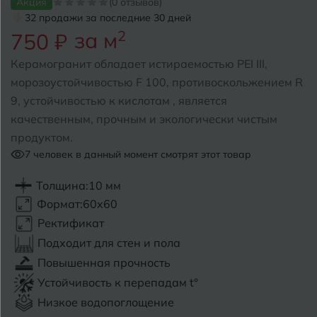
Акция
(0 отзывов)
32 продажи за последние 30 дней
Б
Барнаул
за м
2
Р
750 ₽
Раменское
Белгород
Керамогранит обладает истираемостью PEI III,
Ростов-на-Дону
морозоустойчивостью F 100, противоскольжением R
Белореченск
Рыбинск
9, устойчивостью к кислотам , является
качественным, прочным и экологически чистым
Боровичи
Рязань
продуктом.
Брянск
7
человек в данный момент смотрят этот товар
С
Салехард
Бугульма
Толщина:
10 мм
Формат:
60x60
Самара
Бугуруслан
Ректификат
Саранск
Подходит для стен и пола
В
Великий Новгород
Повышенная прочность
Саратов
Устойчивость к перепадам t°
Владимир
Севастополь
Низкое водопоглощение