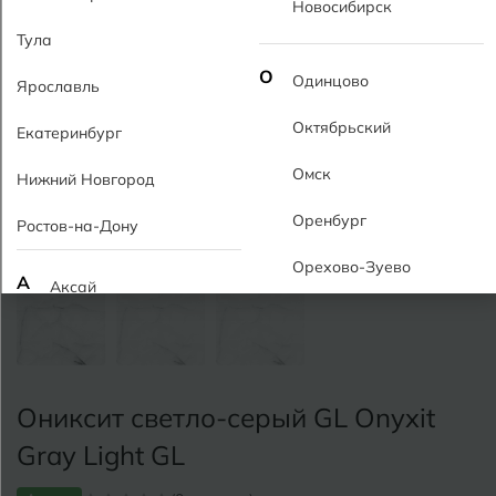
Новосибирск
Тула
О
Одинцово
Ярославль
Октябрьский
Екатеринбург
Омск
Нижний Новгород
Оренбург
Ростов-на-Дону
Орехово-Зуево
А
Аксай
Алушта
П
Пермь
Альметьевск
Подольск
Ониксит светло-серый GL Onyxit
Анапа
Псков
Gray Light GL
Армавир
Пятигорск