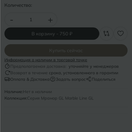
Волгоград
Симферополь
Количество:
Волгодонск
Славянск-на-Кубани
-
+
Вологда
Смоленск
В корзину -
750 ₽
Воронеж
Сосновый Бор
Воткинск
Купить сейчас
Сочи
Информация о наличии в торговой точке
Ставрополь
Предполагаемая доставка:
уточняйте у менеджеров
Г
Геленджик
Возврат в течение
срока, установленного в гарантии
Сыктывкар
Оплата & Доставка
Задать вопрос
Поделиться
Грозный
Наличие:
Нет в наличии
Т
Таганрог
Коллекция:
Серия Мрамор GL Marble Line GL
Д
Дмитровград
Тверь
Е
Темрюк
Евпатория