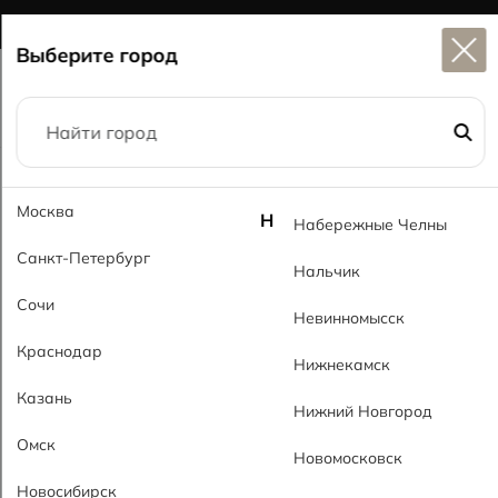
Широкий выбор
керамогранита в наличии
Выберите город
Главная
Каталог
60x60
Москва
Ониксит светло-серый GL Onyxit Gray Light GL
Н
Набережные Челны
Санкт-Петербург
Нальчик
Сочи
Невинномысск
Краснодар
Нижнекамск
Казань
Нижний Новгород
Омск
Новомосковск
Новосибирск