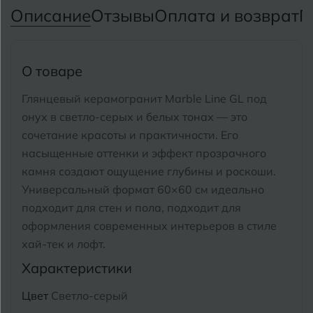
Тимашевск
Екатеринбург
Описание
Отзывы
Оплата и возврат
П
Тобольск
И
Иваново
Тольятти
О товаре
Ижевск
Томск
Глянцевый керамогранит Marble Line GL под
онyx в светло-серых и белых тонах — это
Тула
К
Казань
сочетание красоты и практичности.
Его
Тюмень
насыщенные оттенки и эффект прозрачного
Кемерово
камня создают ощущение глубины и роскоши.
Ковров
Универсальный формат 60×60 см идеально
У
Улан-Удэ
подходит для стен и пола, подходит для
Кострома
оформления современных интерьеров в стиле
Ульяновск
хай-тек и лофт.
Котлас
Уфа
Характеристики
Краснодар
Цвет
Светло-серый
Х
Химки
Курган