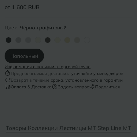
от 1 600 RUB
Б
Барнаул
Р
Раменское
Белгород
Ростов-на-Дону
Цвет:
Чёрно-графитовый
Белореченск
Рыбинск
Боровичи
Рязань
Напольный
Брянск
Информация о наличии в торговой точке
С
Салехард
Предполагаемая доставка:
уточняйте у менеджеров
Бугульма
Возврат в течение
срока, установленного в гарантии
Самара
Оплата & Доставка
Задать вопрос
Поделиться
Бугуруслан
Саранск
В
Великий Новгород
Саратов
Владимир
Севастополь
Товары Коллекции Лестницы MT Step Line MT
Волгоград
Симферополь