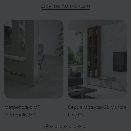
Другие Коллекции
Тобольск
И
Иваново
Тольятти
Ижевск
Томск
Тула
К
Казань
Тюмень
Кемерово
Ковров
У
Улан-Удэ
Кострома
Ульяновск
Котлас
Уфа
Метрополис MT
Серия Мрамор GL Marble
Краснодар
Metropolis MT
Line GL
Х
Химки
Курган