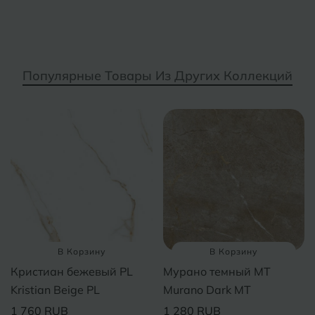
Курганинск
Ч
Чебоксары
М
Челябинск
Магнитогорск
Популярные Товары Из Других Коллекций
Майкоп
Э
Энгельс
Муром
Я
Ярославль
В Корзину
В Корзину
Кристиан бежевый PL
Мурано темный MT
Kristian Beige PL
Murano Dark MT
1 760 RUB
1 280 RUB