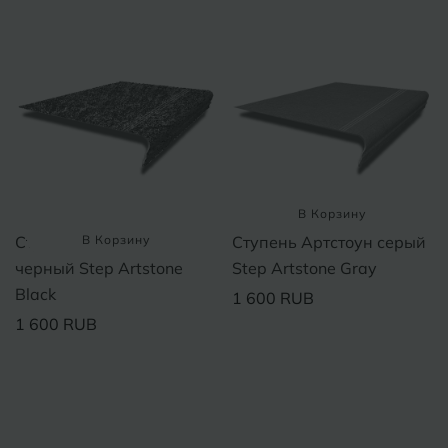
Волгодонск
Славянск-на-Кубани
Вологда
Смоленск
Воронеж
Сосновый Бор
Воткинск
Сочи
Ставрополь
В Корзину
Г
Геленджик
Ступень Артстоун
В Корзину
Ступень Артстоун серый
Сыктывкар
Грозный
черный Step Artstone
Step Artstone Gray
Black
1 600 RUB
Т
Таганрог
1 600 RUB
Д
Дмитровград
Тверь
Е
Темрюк
Евпатория
Тимашевск
Екатеринбург