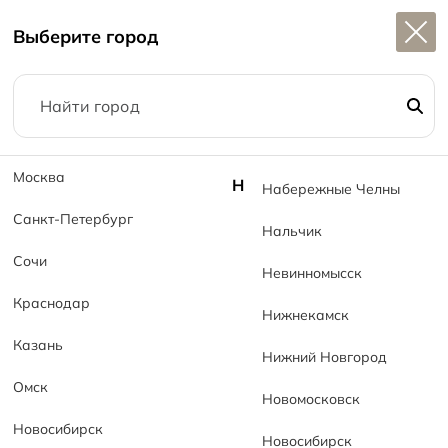
Широкий выбор
керамогранита в наличии
Выберите город
1
Главная
Коллекции
Лестницы MT Step Line MT
Москва
Н
Набережные Челны
Санкт-Петербург
Нальчик
Сочи
Невинномысск
Краснодар
Нижнекамск
Казань
Нижний Новгород
Омск
Новомосковск
Новосибирск
Новосибирск