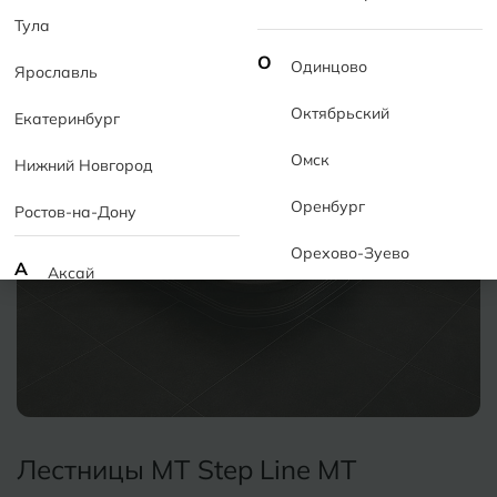
Тула
О
Одинцово
Ярославль
Октябрьский
Екатеринбург
Омск
Нижний Новгород
Оренбург
Ростов-на-Дону
Орехово-Зуево
А
Аксай
Алушта
П
Пермь
Альметьевск
Подольск
Анапа
Псков
Армавир
Лестницы MT Step Line MT
Пятигорск