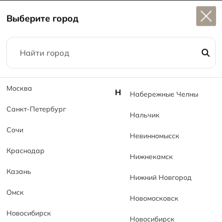
Широкий выбор
керамогранита в наличии
Выберите город
1
Главная
Коллекции
Серия Монотон MT Mono Line MT
Москва
Н
Набережные Челны
Санкт-Петербург
Нальчик
Сочи
Невинномысск
Краснодар
Нижнекамск
Казань
Нижний Новгород
Омск
Новомосковск
Новосибирск
Новосибирск