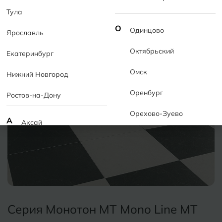
Тула
О
Одинцово
Ярославль
Октябрьский
Екатеринбург
Омск
Нижний Новгород
Оренбург
Ростов-на-Дону
Орехово-Зуево
А
Аксай
Алушта
П
Пермь
Альметьевск
Подольск
Анапа
Псков
Армавир
Серия Монотон MT Mono Line MT
Пятигорск