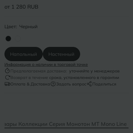
от 1 280 RUB
Б
Барнаул
Р
Раменское
Белгород
Ростов-на-Дону
Цвет:
Черный
Белореченск
Рыбинск
Боровичи
Рязань
Напольный
Настенный
Брянск
Информация о наличии в торговой точке
С
Салехард
Предполагаемая доставка:
уточняйте у менеджеров
Бугульма
Возврат в течение
срока, установленного в гарантии
Самара
Оплата & Доставка
Задать вопрос
Поделиться
Бугуруслан
Саранск
В
Великий Новгород
Саратов
Владимир
Севастополь
овары Коллекции Серия Монотон MT Mono Line 
Волгоград
Симферополь