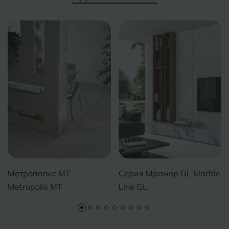
Тобольск
И
Иваново
Тольятти
Ижевск
Томск
Тула
К
Казань
Тюмень
Кемерово
Ковров
У
Улан-Удэ
Кострома
Ульяновск
Котлас
Метрополис MT
Серия Мрамор GL Marble
Уфа
Metropolis MT
Line GL
Краснодар
Х
Химки
Курган