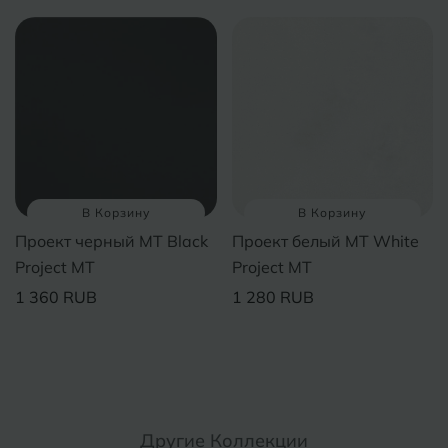
Волгодонск
Славянск-на-Кубани
Вологда
Смоленск
Воронеж
Сосновый Бор
Воткинск
Сочи
Ставрополь
В Корзину
В Корзину
Г
Геленджик
Проект черный MT Black
Проект белый MT White
Сыктывкар
Грозный
Project MT
Project MT
1 360 RUB
1 280 RUB
Т
Таганрог
Д
Дмитровград
Тверь
Е
Темрюк
Евпатория
Другие Коллекции
Тимашевск
Екатеринбург