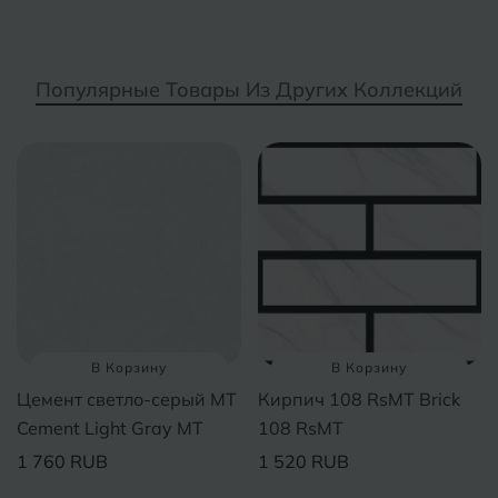
Курганинск
Ч
Чебоксары
М
Популярные Товары Из Других Коллекций
Челябинск
Магнитогорск
Майкоп
Э
Энгельс
Муром
Я
Ярославль
В Корзину
В Корзину
Цемент светло-серый MT
Кирпич 108 RsMT Brick
Cement Light Gray MT
108 RsMT
1 760 RUB
1 520 RUB