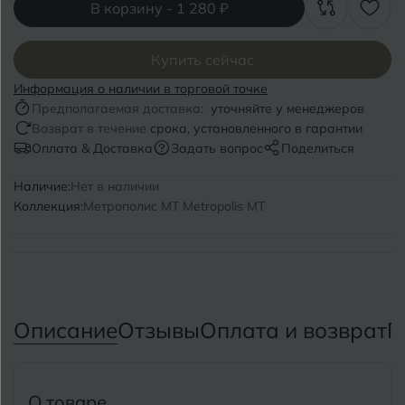
Волгоград
Симферополь
В корзину -
1 280 ₽
Волгодонск
Славянск-на-Кубани
Купить сейчас
Вологда
Смоленск
Информация о наличии в торговой точке
Предполагаемая доставка:
уточняйте у менеджеров
Воронеж
Сосновый Бор
Возврат в течение
срока, установленного в гарантии
Оплата & Доставка
Задать вопрос
Поделиться
Воткинск
Сочи
Наличие:
Нет в наличии
Ставрополь
Коллекция:
Метрополис MT Metropolis MT
Г
Геленджик
Сыктывкар
Грозный
Т
Таганрог
Д
Дмитровград
Описание
Отзывы
Оплата и возврат
П
Тверь
Е
Темрюк
Евпатория
О товаре