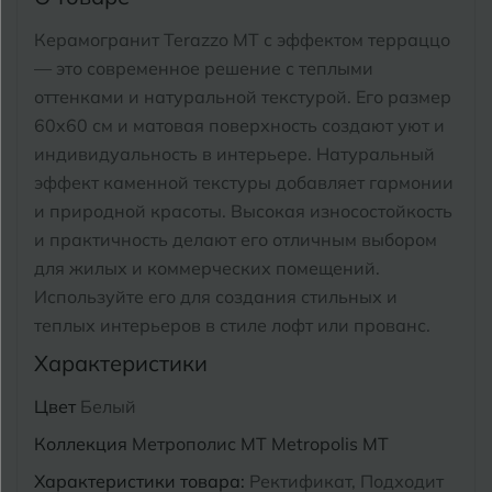
Тимашевск
Екатеринбург
Керамогранит Terazzo MT с эффектом терраццо
Тобольск
— это современное решение с теплыми
И
Иваново
оттенками и натуральной текстурой.
Его размер
Тольятти
60x60 см и матовая поверхность создают уют и
Ижевск
Томск
индивидуальность в интерьере. Натуральный
эффект каменной текстуры добавляет гармонии
Тула
К
Казань
и природной красоты. Высокая износостойкость
Тюмень
и практичность делают его отличным выбором
Кемерово
для жилых и коммерческих помещений.
Ковров
Используйте его для создания стильных и
У
Улан-Удэ
теплых интерьеров в стиле лофт или прованс.
Кострома
Ульяновск
Характеристики
Котлас
Уфа
Цвет
Белый
Краснодар
Коллекция
Метрополис MT Metropolis MT
Х
Химки
Курган
Характеристики товара:
Ректификат, Подходит