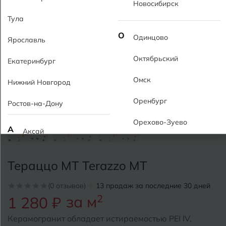
Новосибирск
Тула
О
Одинцово
Ярославль
Октябрьский
Екатеринбург
Омск
Нижний Новгород
Оренбург
Ростов-на-Дону
Орехово-Зуево
А
Аксай
Алушта
П
Пермь
Тераццо MT Terazzo MT
Альметьевск
Подольск
(0 отзывов)
13 продаж за последние 30 дней
Анапа
за м
2
1 280 ₽
Псков
Армавир
Керамогранит обладает истираемостью PEI IV,
Пятигорск