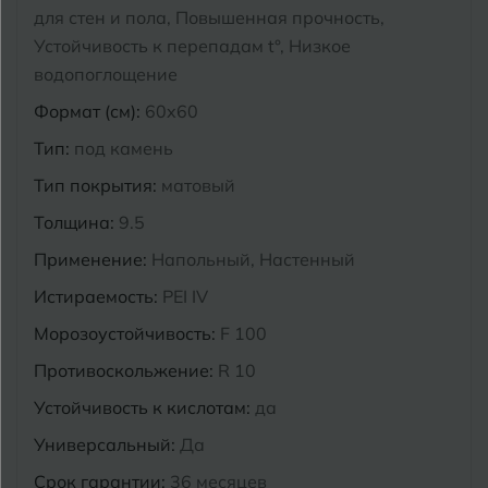
для стен и пола, Повышенная прочность,
Курганинск
Устойчивость к перепадам t°, Низкое
Ч
Чебоксары
водопоглощение
М
Челябинск
Магнитогорск
Формат (см):
60x60
Тип:
под камень
Майкоп
Э
Энгельс
Тип покрытия:
матовый
Муром
Толщина:
9.5
Я
Ярославль
Применение:
Напольный, Настенный
Истираемость:
PEI IV
Морозоустойчивость:
F 100
Противоскольжение:
R 10
Устойчивость к кислотам:
да
Универсальный:
Да
Срок гарантии:
36 месяцев