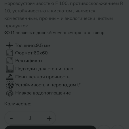
морозоустойчивостью F 100, противоскольжением R
10, устойчивостью к кислотам , является
Б
Барнаул
Р
Раменское
качественным, прочным и экологически чистым
Белгород
продуктом.
Ростов-на-Дону
11
человек в данный момент смотрят этот товар
Белореченск
Рыбинск
Толщина:
9.5 мм
Боровичи
Рязань
Формат:
60x60
Ректификат
Брянск
Подходит для стен и пола
С
Салехард
Бугульма
Повышенная прочность
Самара
Устойчивость к перепадам t°
Бугуруслан
Низкое водопоглощение
Саранск
Количество:
В
Великий Новгород
Саратов
-
+
Владимир
Севастополь