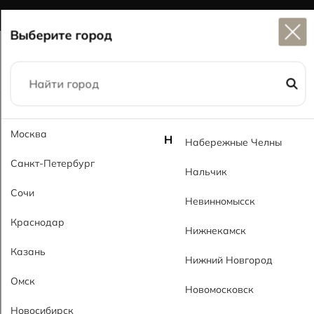
Широкий выбор
керамогранита в наличии
Выберите город
Главная
Каталог
60x60
Тераццо MT Terazzo MT
Москва
Н
Набережные Челны
Санкт-Петербург
Нальчик
Сочи
Невинномысск
Краснодар
Нижнекамск
Казань
Нижний Новгород
Омск
Новомосковск
Новосибирск