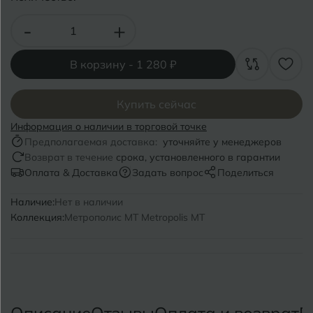
Волгоград
Симферополь
-
+
Волгодонск
Славянск-на-Кубани
Вологда
В корзину -
1 280 ₽
Смоленск
Воронеж
Сосновый Бор
Купить сейчас
Воткинск
Сочи
Информация о наличии в торговой точке
Предполагаемая доставка:
уточняйте у менеджеров
Ставрополь
Возврат в течение
срока, установленного в гарантии
Г
Геленджик
Оплата & Доставка
Задать вопрос
Поделиться
Сыктывкар
Грозный
Наличие:
Нет в наличии
Коллекция:
Метрополис MT Metropolis MT
Т
Таганрог
Д
Дмитровград
Тверь
Е
Темрюк
Евпатория