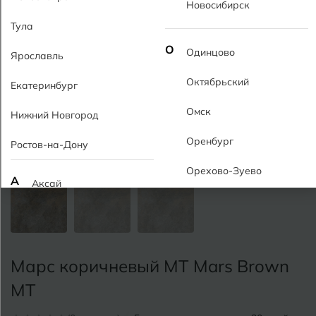
Новосибирск
Тула
О
Одинцово
Ярославль
Октябрьский
Екатеринбург
Омск
Нижний Новгород
Оренбург
Ростов-на-Дону
Орехово-Зуево
А
Аксай
Алушта
П
Пермь
Альметьевск
Подольск
Марс коричневый MT Mars Brown
Анапа
Псков
MT
Армавир
Пятигорск