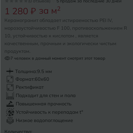
(0 отзывов)
5 продаж за последние 30 дней
за м
2
1 280 ₽
Б
Барнаул
Р
Раменское
Керамогранит обладает истираемостью PEI IV,
Белгород
морозоустойчивостью F 100, противоскольжением R
Ростов-на-Дону
10, устойчивостью к кислотам , является
Белореченск
Рыбинск
качественным, прочным и экологически чистым
продуктом.
Боровичи
Рязань
7
человек в данный момент смотрят этот товар
Брянск
Толщина:
9.5 мм
С
Салехард
Бугульма
Формат:
60x60
Самара
Ректификат
Бугуруслан
Подходит для стен и пола
Саранск
Повышенная прочность
В
Великий Новгород
Саратов
Устойчивость к перепадам t°
Низкое водопоглощение
Владимир
Севастополь
Количество: