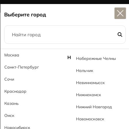
Широкий выбор
керамогранита в наличии
Выберите город
Главная
Каталог
60x60
Москва
Марс коричневый MT Mars Brown MT
Н
Набережные Челны
Санкт-Петербург
Нальчик
Сочи
Невинномысск
Краснодар
Нижнекамск
Казань
Нижний Новгород
Омск
Новомосковск
Новосибирск