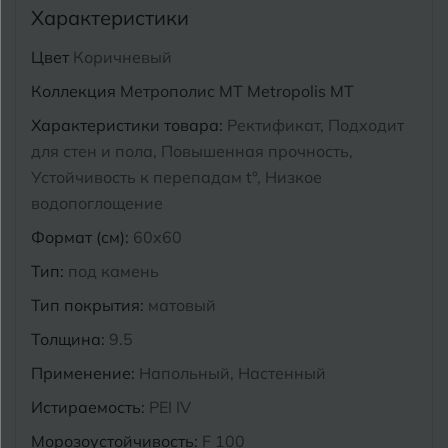
Характеристики
Курганинск
Ч
Чебоксары
Цвет
Коричневый
Коллекция
Метрополис MT Metropolis MT
М
Челябинск
Магнитогорск
Характеристики товара:
Ректификат, Подходит
Майкоп
для стен и пола, Повышенная прочность,
Э
Энгельс
Устойчивость к перепадам t°, Низкое
Муром
водопоглощение
Я
Ярославль
Формат (см):
60x60
Тип:
под камень
Тип покрытия:
матовый
Толщина:
9.5
Применение:
Напольный, Настенный
Истираемость:
PEI IV
Морозоустойчивость:
F 100