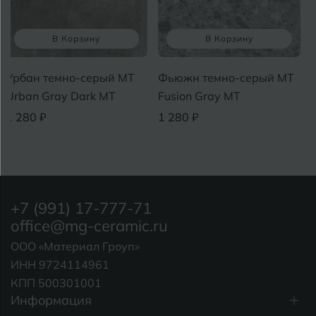
В Корзину
В Корзину
рбан темно-серый MT
Фьюжн темно-серый MT
Сат
rban Gray Dark МТ
Fusion Gray МТ
Sat
280 ₽
1 280 ₽
1 2
+7 (991) 17-777-71
office@mg-ceramic.ru
ООО «Материал Гроуп»
ИНН 9724114961
КПП 500301001
Информация