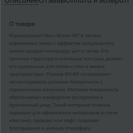
Описание
Отзывы
Оплата и возврат
П
Тимашевск
Екатеринбург
Тобольск
И
Иваново
О товаре
Тольятти
Ижевск
Керамогранит Mars Brown MT в теплых
Томск
коричневых тонах с эффектом натурального
камня придает интерьеру уют и тепло. Его
Тула
К
Казань
прочная структура и имитация текстуры делают
Тюмень
его идеальным для полов и стен в жилых
Кемерово
пространствах.
Размер 60x60 см позволяет
Ковров
легко создавать цельные поверхности с
У
Улан-Удэ
гармоничным рисунком. Матовая поверхность
Кострома
Ульяновск
обеспечивает комфортное восприятие и
Котлас
практичный уход.
Такой материал отлично
Уфа
подходит для оформления интерьеров в стиле
Краснодар
классика, прованс или лофт, создавая
Х
благородную и уютную атмосферу.
Химки
Курган