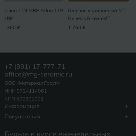
Атлан 119 MRP Atlan 119
Генезис коричневый MT
Ат
MRP
Genesis Brown MT
M
1 360 ₽
1 760 ₽
1 
+7 (991) 17-777-71
office@mg-ceramic.ru
ООО «Материал Гроуп»
ИНН 9724114961
КПП 500301001
Информация
Покупателям
Будьте в курсе еженедельных