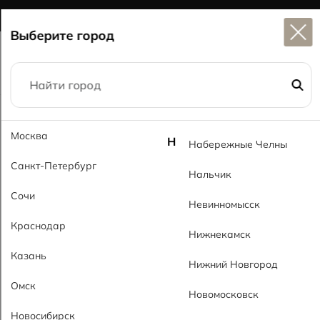
Широкий выбор
керамогранита в наличии
Выберите город
Главная
Каталог
20x120
Москва
Генезис светло-кремовый MT Genesis Cream Light MT
Н
Набережные Челны
Санкт-Петербург
Нальчик
Сочи
Невинномысск
Краснодар
Нижнекамск
Казань
Нижний Новгород
Омск
Новомосковск
Новосибирск