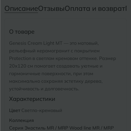
Тимашевск
Екатеринбург
Описание
Отзывы
Оплата и возврат
П
Тобольск
И
Иваново
Тольятти
О товаре
Ижевск
Томск
Genesis Cream Light MT — это матовый,
рельефный керамогранит с покрытием
Тула
К
Казань
Protection в светлом кремовом оттенке.
Размер
Тюмень
Кемерово
20x120 см помогает создавать уютные и
гармоничные поверхности, при этом
Ковров
максимально сохраняя эстетику дерева,
У
Улан-Удэ
устойчивость и долговечность.
Кострома
Ульяновск
Характеристики
Котлас
Уфа
Цвет
Светло-кремовый
Краснодар
Коллекция
Х
Химки
Курган
Серия Экостиль MR / MRP Wood line MR / MRP