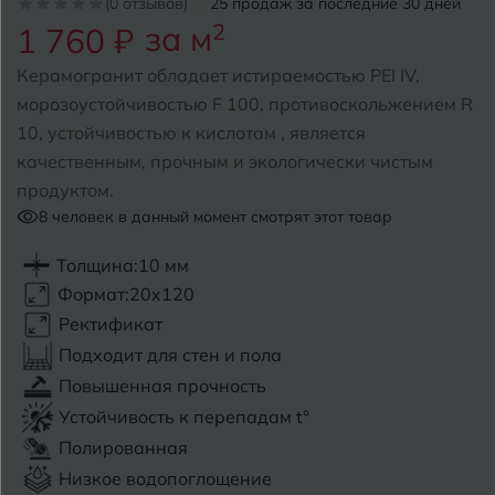
(0 отзывов)
25 продаж за последние 30 дней
за м
2
1 760 ₽
Б
Барнаул
Р
Раменское
Керамогранит обладает истираемостью PEI IV,
Белгород
морозоустойчивостью F 100, противоскольжением R
Ростов-на-Дону
10, устойчивостью к кислотам , является
Белореченск
Рыбинск
качественным, прочным и экологически чистым
продуктом.
Боровичи
Рязань
8
человек в данный момент смотрят этот товар
Брянск
Толщина:
10 мм
С
Салехард
Бугульма
Формат:
20x120
Самара
Ректификат
Бугуруслан
Подходит для стен и пола
Саранск
Повышенная прочность
В
Великий Новгород
Саратов
Устойчивость к перепадам t°
Полированная
Владимир
Севастополь
Низкое водопоглощение