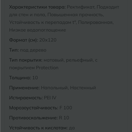
Характеристики товара:
Ректификат, Подходит
Курганинск
Ч
для стен и пола, Повышенная прочность,
Чебоксары
Устойчивость к перепадам t°, Полированная,
М
Челябинск
Магнитогорск
Низкое водопоглощение
Формат (см):
20x120
Майкоп
Э
Энгельс
Тип:
под дерево
Муром
Тип покрытия:
матовый, рельефный, с
Я
Ярославль
покрытием Protection
Толщина:
10
Применение:
Напольный, Настенный
Истираемость:
PEI IV
Морозоустойчивость:
F 100
Противоскольжение:
R 10
Устойчивость к кислотам:
да