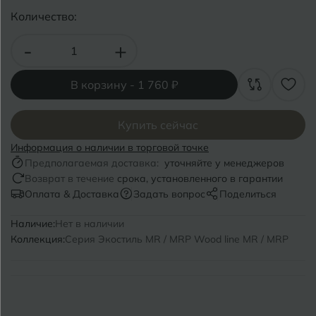
Волгоград
Симферополь
Количество:
Волгодонск
Славянск-на-Кубани
-
+
Вологда
Смоленск
В корзину -
1 760 ₽
Воронеж
Сосновый Бор
Воткинск
Сочи
Купить сейчас
Информация о наличии в торговой точке
Ставрополь
Г
Предполагаемая доставка:
уточняйте у менеджеров
Геленджик
Возврат в течение
срока, установленного в гарантии
Сыктывкар
Оплата & Доставка
Задать вопрос
Поделиться
Грозный
Наличие:
Нет в наличии
Т
Таганрог
Коллекция:
Серия Экостиль MR / MRP Wood line MR / MRP
Д
Дмитровград
Тверь
Е
Темрюк
Евпатория