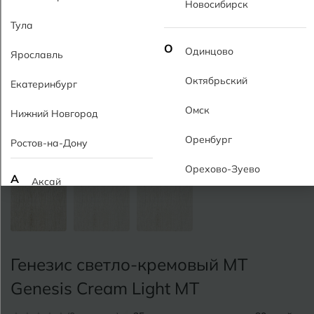
Новосибирск
Тула
О
Одинцово
Ярославль
Октябрьский
Екатеринбург
Омск
Нижний Новгород
Оренбург
Ростов-на-Дону
Орехово-Зуево
А
Аксай
Алушта
П
Пермь
Альметьевск
Подольск
Генезис светло-кремовый MT
Анапа
Псков
Genesis Cream Light MT
Армавир
Пятигорск