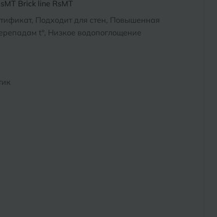
MT Brick line RsMT
тификат, Подходит для стен, Повышенная
перепадам t°, Низкое водопоглощение
тик