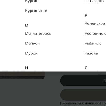
Курган
Пятигорск
Керамогранит обладает 
противоскольжением R 10
Курганинск
качественным, прочным 
Р
9
человек в данный момен
Раменское
М
Толщина:
10 мм
Магнитогорск
Ростов-на
Ректификат
Повышенная прочн
Майкоп
Рыбинск
Низкое водопогло
Муром
Рязань
Количество:
-
+
Н
С
Набережные Челны
Салехард
В
Нальчик
Самара
Невинномысск
Саранск
Информация о наличии в то
Нижнекамск
Саратов