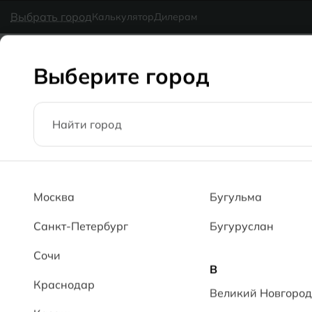
в наличии
MG Ceramic
- делаем красиво надолго
Выбрать город
Калькулятор
Дилерам
Коллекции
Каталог
Блог
Доставка
Оплата
Галерея
Выберите город
Главная
Каталог
30x90
Кирпич 107 RsMT Brick 107 RsMT
Москва
Бугульма
Санкт-Петербург
Бугуруслан
Сочи
В
Краснодар
Великий Новгород