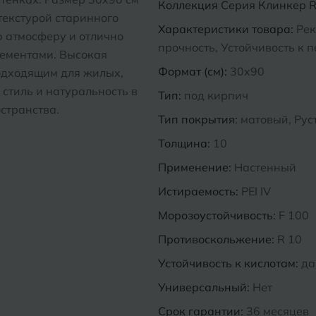
Коллекция
Серия Клинкер Rs
текстурой старинного
Характеристики товара:
Рек
ю атмосферу и отлично
прочность, Устойчивость к 
лементами. Высокая
Формат (см):
30x90
подходящим для жилых,
стиль и натуральность в
Тип:
под кирпич
странства.
Тип покрытия:
матовый, Рус
Толщина:
10
Применение:
Настенный
Истираемость:
PEI IV
Морозоустойчивость:
F 100
Противоскольжение:
R 10
Устойчивость к кислотам:
да
Универсальный:
Нет
Срок гарантии:
36 месяцев