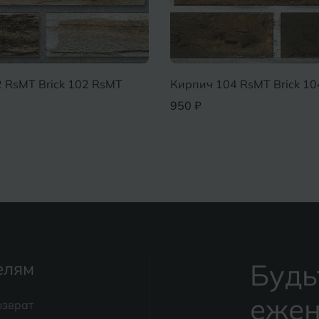
 RsMT Brick 102 RsMT
Кирпич 104 RsMT Brick 1
950 ₽
Будь
елям
ежен
озврат