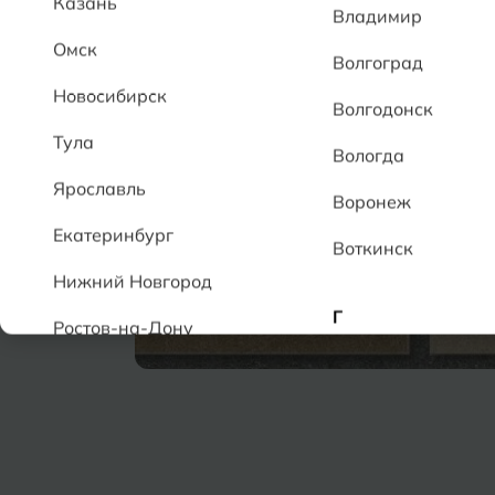
Казань
Владимир
Омск
Волгоград
Новосибирск
Волгодонск
Тула
Вологда
Ярославль
Воронеж
Екатеринбург
Воткинск
Нижний Новгород
Г
Ростов-на-Дону
Геленджик
А
Грозный
Аксай
Алушта
Д