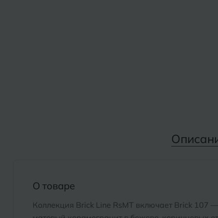
Дмитровград
Альметьевск
Анапа
Е
Армавир
Евпатория
Екатеринбург
Б
Барнаул
И
Белгород
Иваново
Белореченск
Описан
Ижевск
Боровичи
К
Брянск
О товаре
Казань
Коллекция Brick Line RsMT включает Brick 107
Кемерово
матовый керамогранит в бежево-коричневых от