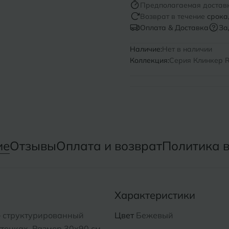
Предполагаемая достав
Возврат в течение
срока
Нижний Новгород
Севастопо
Оплата & Доставка
За
Новомосковск
Симфероп
Наличие:
Нет в наличии
Коллекция:
Серия Клинкер R
Новосибирск
Славянск-
Смоленск
О
Сосновый 
Одинцово
Сочи
Октябрьский
ие
Отзывы
Оплата и возврат
Политика 
Ставропол
Омск
Сыктывкар
Оренбург
Характеристики
Орехово-Зуево
 — структурированный
Цвет
Бежевый
тенках. Размер 30x90 см