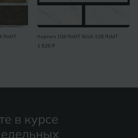
04 RsMT
Кирпич 108 RsMT Brick 108 RsMT
1 520 ₽
те в курсе
едельных