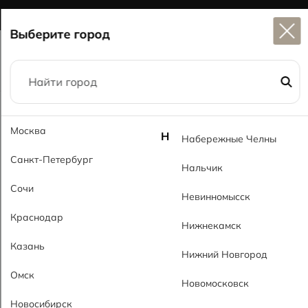
Широкий выбор
керамогранита в наличии
Выберите город
Главная
Каталог
60x60
Майкл серый MT Maykel Gray МТ
Москва
Н
Набережные Челны
Санкт-Петербург
Нальчик
Сочи
Невинномысск
Краснодар
Нижнекамск
Казань
Нижний Новгород
Омск
Новомосковск
Новосибирск