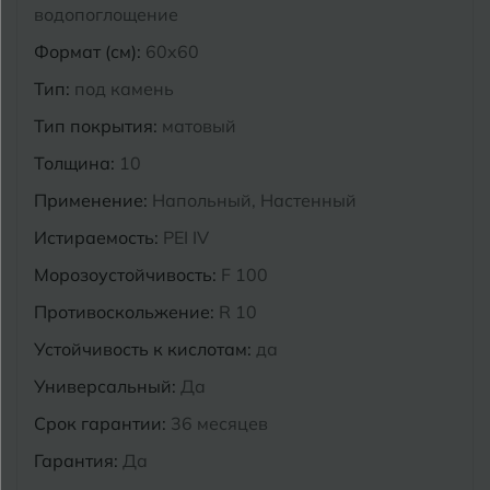
водопоглощение
Курганинск
Формат (см):
60x60
Ч
Чебоксары
Тип:
под камень
М
Челябинск
Магнитогорск
Тип покрытия:
матовый
Майкоп
Толщина:
10
Э
Энгельс
Муром
Применение:
Напольный, Настенный
Истираемость:
PEI IV
Я
Ярославль
Морозоустойчивость:
F 100
Противоскольжение:
R 10
Устойчивость к кислотам:
да
Универсальный:
Да
Срок гарантии:
36 месяцев
Гарантия:
Да