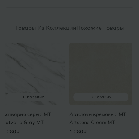
Товары Из Коллекции
Похожие Товары
В Корзину
В Корзину
Сатварио серый MT
Артстоун кремовый MT
Satvario Gray МТ
Artstone Cream MT
1 280 ₽
1 280 ₽