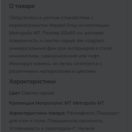
Тимашевск
Екатеринбург
О товаре
Тобольск
Погрузитесь в уютное спокойствие с
И
Иваново
керамогранитом Maykel Gray из коллекции
Тольятти
Metropolis MT.
Размер 60x60 см, матовая
Ижевск
Томск
поверхность и светло-серый тон создают
универсальный фон для интерьеров в стиле
Тула
К
Казань
минимализм, скандинавский или лофт.
Имитируя камень, он легко сочетается с
Тюмень
Кемерово
различными материалами и цветами.
Ковров
Характеристики
У
Улан-Удэ
Кострома
Цвет
Светло-серый
Ульяновск
Коллекция
Метрополис MT Metropolis MT
Котлас
Уфа
Характеристики товара:
Ректификат, Подходит
Краснодар
для стен и пола, Повышенная прочность,
Х
Химки
Курган
Устойчивость к перепадам t°, Низкое