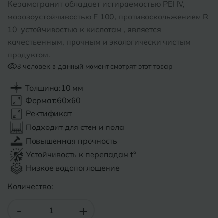
Керамогранит обладает истираемостью PEI IV,
морозоустойчивостью F 100, противоскольжением R
Б
Барнаул
Р
Раменское
10, устойчивостью к кислотам , является
качественным, прочным и экологически чистым
Белгород
Ростов-на-Дону
продуктом.
Белореченск
8
человек в данный момент смотрят этот товар
Рыбинск
Боровичи
Рязань
Толщина:
10 мм
Формат:
60x60
Брянск
Ректификат
С
Салехард
Бугульма
Подходит для стен и пола
Самара
Повышенная прочность
Бугуруслан
Устойчивость к перепадам t°
Саранск
Низкое водопоглощение
В
Великий Новгород
Саратов
Количество:
Владимир
Севастополь
-
+