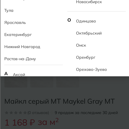
Новосибирск
Тула
О
Одинцово
Ярославль
Октябрьский
Екатеринбург
Омск
Нижний Новгород
Оренбург
Ростов-на-Дону
Орехово-Зуево
А
Аксай
Алушта
П
Пермь
Альметьевск
Майкл серый MT Maykel Gray МТ
Подольск
Анапа
(0 отзывов)
9 продаж за последние 30 дней
Псков
за м
2
1 168 ₽
Армавир
Пятигорск