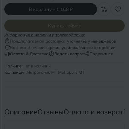
Волгоград
Симферополь
В корзину -
1 168 ₽
Волгодонск
Славянск-на-Кубани
Вологда
Купить сейчас
Смоленск
Информация о наличии в торговой точке
Воронеж
Сосновый Бор
Предполагаемая доставка:
уточняйте у менеджеров
Возврат в течение
срока, установленного в гарантии
Воткинск
Сочи
Оплата & Доставка
Задать вопрос
Поделиться
Ставрополь
Наличие:
Нет в наличии
Г
Геленджик
Коллекция:
Метрополис MT Metropolis MT
Сыктывкар
Грозный
Т
Таганрог
Д
Дмитровград
Тверь
Описание
Отзывы
Оплата и возврат
П
Е
Темрюк
Евпатория