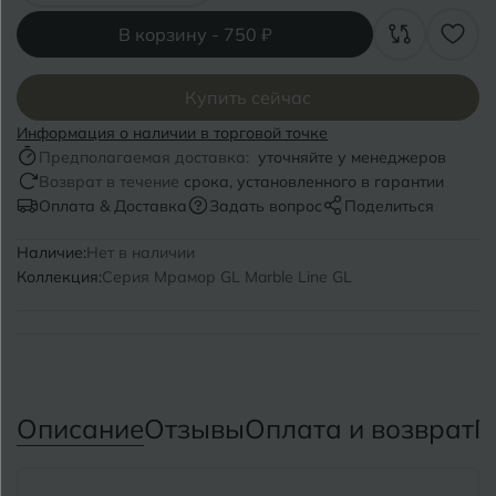
Волгоград
Симферополь
В корзину -
750 ₽
Волгодонск
Славянск-на-Кубани
Вологда
Купить сейчас
Смоленск
Информация о наличии в торговой точке
Воронеж
Сосновый Бор
Предполагаемая доставка:
уточняйте у менеджеров
Возврат в течение
срока, установленного в гарантии
Воткинск
Сочи
Оплата & Доставка
Задать вопрос
Поделиться
Ставрополь
Наличие:
Нет в наличии
Г
Геленджик
Коллекция:
Серия Мрамор GL Marble Line GL
Сыктывкар
Грозный
Т
Таганрог
Д
Дмитровград
Тверь
Описание
Отзывы
Оплата и возврат
П
Е
Темрюк
Евпатория