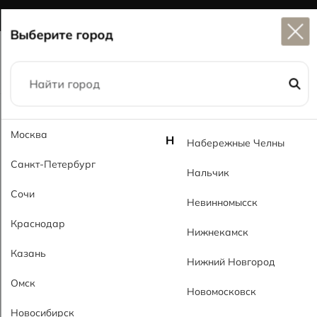
Широкий выбор
керамогранита в наличии
Выберите город
Главная
Каталог
60x60
Манила GL Manila GL
Москва
Н
Набережные Челны
Санкт-Петербург
Нальчик
Сочи
Невинномысск
Краснодар
Нижнекамск
Казань
Нижний Новгород
Омск
Новомосковск
Новосибирск