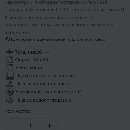
Керамогранит обладает истираемостью PEI III,
морозоустойчивостью F 100, противоскольжением R
Б
Барнаул
Р
Раменское
9, устойчивостью к кислотам , является
качественным, прочным и экологически чистым
Белгород
Ростов-на-Дону
продуктом.
Белореченск
11
человек в данный момент смотрят этот товар
Рыбинск
Боровичи
Толщина:
10 мм
Рязань
Формат:
60x60
Брянск
Ректификат
С
Салехард
Бугульма
Подходит для стен и пола
Повышенная прочность
Самара
Бугуруслан
Устойчивость к перепадам t°
Саранск
Низкое водопоглощение
В
Великий Новгород
Саратов
Количество:
Владимир
Севастополь
-
+