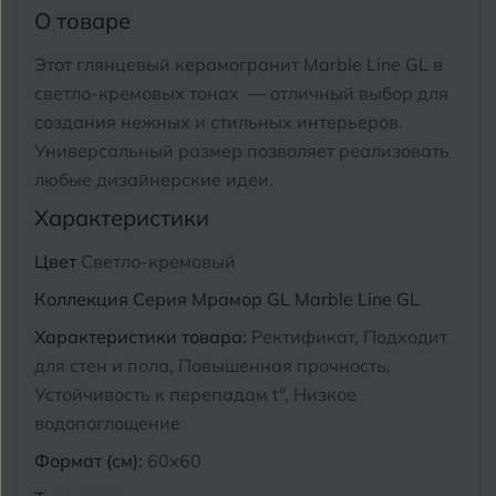
Тимашевск
Екатеринбург
О товаре
Тобольск
Этот глянцевый керамогранит Marble Line GL в
И
Иваново
светло-кремовых тонах — отличный выбор для
Тольятти
создания нежных и стильных интерьеров.
Ижевск
Томск
Универсальный размер позволяет реализовать
любые дизайнерские идеи.
Тула
К
Казань
Характеристики
Тюмень
Кемерово
Цвет
Светло-кремовый
Ковров
Коллекция
Серия Мрамор GL Marble Line GL
У
Улан-Удэ
Характеристики товара:
Ректификат, Подходит
Кострома
Ульяновск
для стен и пола, Повышенная прочность,
Котлас
Устойчивость к перепадам t°, Низкое
Уфа
водопоглощение
Краснодар
Формат (см):
60x60
Х
Химки
Курган