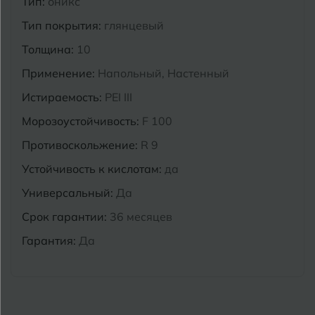
Тип:
оникс
Курганинск
Тип покрытия:
глянцевый
Ч
Чебоксары
Толщина:
10
М
Челябинск
Магнитогорск
Применение:
Напольный, Настенный
Майкоп
Истираемость:
PEI III
Э
Энгельс
Морозоустойчивость:
F 100
Муром
Противоскольжение:
R 9
Я
Ярославль
Устойчивость к кислотам:
да
Универсальный:
Да
Срок гарантии:
36 месяцев
Гарантия:
Да