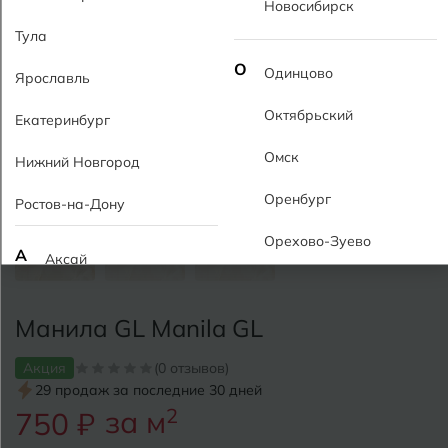
Новосибирск
Тула
О
Одинцово
Ярославль
Октябрьский
Екатеринбург
Омск
Нижний Новгород
Оренбург
Ростов-на-Дону
Орехово-Зуево
А
Аксай
Алушта
П
Пермь
Манила GL Manila GL
Альметьевск
Подольск
Акция
(0 отзывов)
Анапа
29 продаж за последние 30 дней
Псков
за м
2
750 ₽
Армавир
Пятигорск