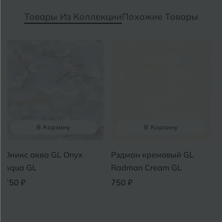
Товары Из Коллекции
Похожие Товары
В Корзину
В Корзину
Оникс аква GL Onyx
Рэдман кремовый GL
А
Aqua GL
Radman Cream GL
B
750 ₽
750 ₽
7