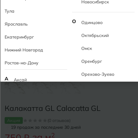
Новосибирск
Тула
О
Одинцово
Ярославль
Октябрьский
Екатеринбург
Омск
Нижний Новгород
Оренбург
Ростов-на-Дону
Орехово-Зуево
А
Аксай
Алушта
П
Пермь
Альметьевск
Калакатта GL Calacatta GL
Подольск
Анапа
Акция
(0 отзывов)
Псков
19 продаж за последние 30 дней
Армавир
Пятигорск
за м
2
750 ₽