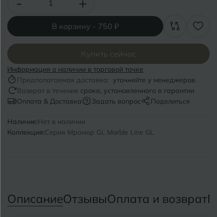
-
+
Волгоград
Симферополь
Волгодонск
Славянск-на-Кубани
В корзину -
750 ₽
Вологда
Смоленск
Купить сейчас
Воронеж
Сосновый Бор
Информация о наличии в торговой точке
Предполагаемая доставка:
уточняйте у менеджеров
Воткинск
Сочи
Возврат в течение
срока, установленного в гарантии
Оплата & Доставка
Задать вопрос
Поделиться
Ставрополь
Г
Геленджик
Наличие:
Нет в наличии
Сыктывкар
Коллекция:
Серия Мрамор GL Marble Line GL
Грозный
Т
Таганрог
Д
Дмитровград
Тверь
Описание
Отзывы
Оплата и возврат
П
Е
Темрюк
Евпатория