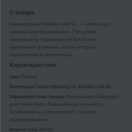
Тимашевск
Екатеринбург
О товаре
Тобольск
И
Иваново
Керамогранит Marble Line GL — классика с
Тольятти
золотистыми прожилками.
Глянцевая
Ижевск
Томск
поверхность подчеркивает богатство
мраморных оттенков, делая интерьер
Тула
К
Казань
изысканным и элегантным.
Тюмень
Характеристики
Кемерово
Цвет
Белый
Ковров
У
Улан-Удэ
Коллекция
Серия Мрамор GL Marble Line GL
Кострома
Ульяновск
Характеристики товара:
Ректификат, Подходит
Котлас
для стен и пола, Повышенная прочность,
Уфа
Устойчивость к перепадам t°, Низкое
Краснодар
водопоглощение
Х
Химки
Курган
Формат (см):
60x60