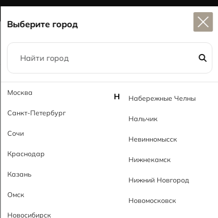
Широкий выбор
керамогранита в наличии
Выберите город
Главная
Каталог
60x60
Калакатта GL Calacatta GL
Москва
Н
Набережные Челны
Санкт-Петербург
Нальчик
Сочи
Невинномысск
Краснодар
Нижнекамск
Казань
Нижний Новгород
Омск
Новомосковск
Новосибирск