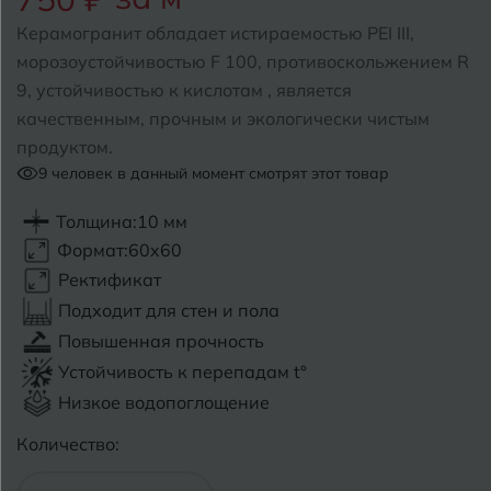
Керамогранит обладает истираемостью PEI III,
Б
Барнаул
Р
Раменское
морозоустойчивостью F 100, противоскольжением R
9, устойчивостью к кислотам , является
Белгород
Ростов-на-Дону
качественным, прочным и экологически чистым
Белореченск
продуктом.
Рыбинск
9
человек в данный момент смотрят этот товар
Боровичи
Рязань
Толщина:
10 мм
Брянск
Формат:
60x60
С
Салехард
Ректификат
Бугульма
Подходит для стен и пола
Самара
Бугуруслан
Повышенная прочность
Саранск
Устойчивость к перепадам t°
В
Великий Новгород
Низкое водопоглощение
Саратов
Количество:
Владимир
Севастополь