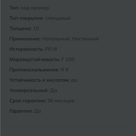
Тип:
под мрамор
Курганинск
Ч
Чебоксары
Тип покрытия:
глянцевый
М
Толщина:
10
Челябинск
Магнитогорск
Применение:
Напольный, Настенный
Майкоп
Э
Истираемость:
PEI III
Энгельс
Муром
Морозоустойчивость:
F 100
Я
Ярославль
Противоскольжение:
R 9
Устойчивость к кислотам:
да
Универсальный:
Да
Срок гарантии:
36 месяцев
Гарантия:
Да