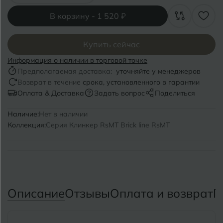
Волгоград
Симферополь
В корзину -
1 520 ₽
Волгодонск
Славянск-на-Кубани
Вологда
Купить сейчас
Смоленск
Информация о наличии в торговой точке
Воронеж
Сосновый Бор
Предполагаемая доставка:
уточняйте у менеджеров
Возврат в течение
срока, установленного в гарантии
Воткинск
Сочи
Оплата & Доставка
Задать вопрос
Поделиться
Ставрополь
Наличие:
Нет в наличии
Г
Геленджик
Коллекция:
Серия Клинкер RsMT Brick line RsMT
Сыктывкар
Грозный
Т
Таганрог
Д
Дмитровград
Тверь
Описание
Отзывы
Оплата и возврат
П
Е
Темрюк
Евпатория