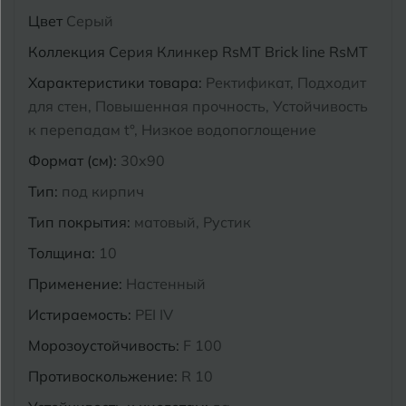
Цвет
Серый
Курганинск
Ч
Чебоксары
Коллекция
Серия Клинкер RsMT Brick line RsMT
М
Характеристики товара:
Ректификат, Подходит
Челябинск
Магнитогорск
для стен, Повышенная прочность, Устойчивость
Майкоп
к перепадам t°, Низкое водопоглощение
Э
Энгельс
Формат (см):
30x90
Муром
Тип:
под кирпич
Я
Ярославль
Тип покрытия:
матовый, Рустик
Толщина:
10
Применение:
Настенный
Истираемость:
PEI IV
Морозоустойчивость:
F 100
Противоскольжение:
R 10