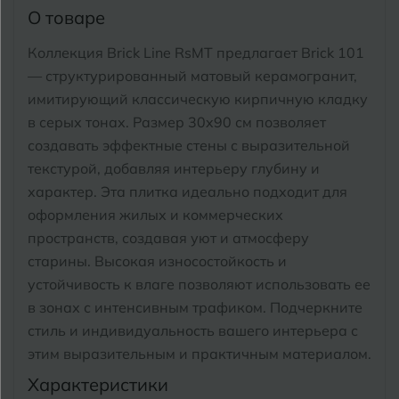
Тимашевск
Екатеринбург
О товаре
Тобольск
Коллекция Brick Line RsMT предлагает Brick 101
И
Иваново
— структурированный матовый керамогранит,
Тольятти
имитирующий классическую кирпичную кладку
Ижевск
Томск
в серых тонах. Размер 30x90 см позволяет
создавать эффектные стены с выразительной
Тула
К
Казань
текстурой, добавляя интерьеру глубину и
характер. Эта плитка идеально подходит для
Тюмень
Кемерово
оформления жилых и коммерческих
Ковров
пространств, создавая уют и атмосферу
У
Улан-Удэ
старины. Высокая износостойкость и
Кострома
устойчивость к влаге позволяют использовать ее
Ульяновск
в зонах с интенсивным трафиком. Подчеркните
Котлас
Уфа
стиль и индивидуальность вашего интерьера с
Краснодар
этим выразительным и практичным материалом.
Х
Характеристики
Химки
Курган