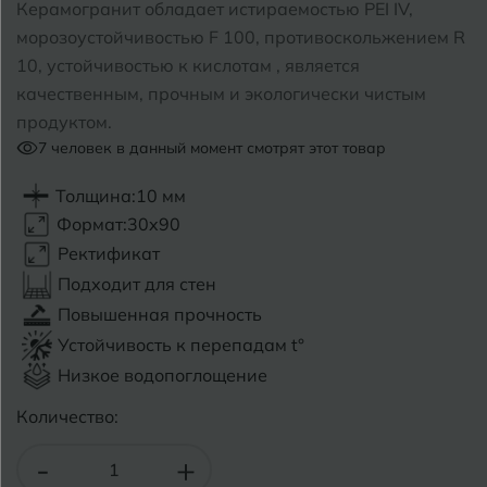
Керамогранит обладает истираемостью PEI IV,
морозоустойчивостью F 100, противоскольжением R
Б
Барнаул
Р
Раменское
10, устойчивостью к кислотам , является
качественным, прочным и экологически чистым
Белгород
Ростов-на-Дону
продуктом.
Белореченск
7
человек в данный момент смотрят этот товар
Рыбинск
Боровичи
Рязань
Толщина:
10 мм
Формат:
30x90
Брянск
Ректификат
С
Салехард
Бугульма
Подходит для стен
Самара
Повышенная прочность
Бугуруслан
Устойчивость к перепадам t°
Саранск
Низкое водопоглощение
В
Великий Новгород
Саратов
Количество:
Владимир
Севастополь
-
+