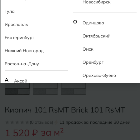
Новосибирск
Тула
О
Одинцово
Ярославль
Октябрьский
Екатеринбург
Омск
Нижний Новгород
Оренбург
Ростов-на-Дону
Орехово-Зуево
А
Аксай
Алушта
П
Пермь
Альметьевск
Кирпич 101 RsMT Brick 101 RsMT
Подольск
Анапа
(0 отзывов)
11 продаж за последние 30 дней
Псков
за м
2
1 520 ₽
Армавир
Пятигорск