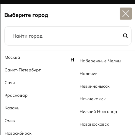
Широкий выбор
керамогранита в наличии
Выберите город
Главная
Каталог
30x90
Кирпич 101 RsMT Brick 101 RsMT
Москва
Н
Набережные Челны
Санкт-Петербург
Нальчик
Сочи
Невинномысск
Краснодар
Нижнекамск
Казань
Нижний Новгород
Омск
Новомосковск
Новосибирск