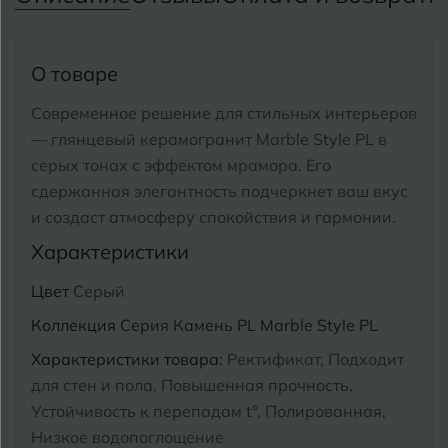
Тимашевск
Екатеринбург
Тобольск
И
О товаре
Иваново
Тольятти
Современное решение для стильных интерьеров
Ижевск
Томск
— глянцевый керамогранит Marble Style PL в
серых тонах с эффектом мрамора.
Его
Тула
К
Казань
сдержанная элегантность подчеркнет ваш вкус
Тюмень
и создаст атмосферу спокойствия и гармонии.
Кемерово
Характеристики
Ковров
У
Улан-Удэ
Цвет
Серый
Кострома
Ульяновск
Коллекция
Серия Камень PL Marble Style PL
Котлас
Характеристики товара:
Ректификат, Подходит
Уфа
для стен и пола, Повышенная прочность,
Краснодар
Устойчивость к перепадам t°, Полированная,
Х
Химки
Курган
Низкое водопоглощение