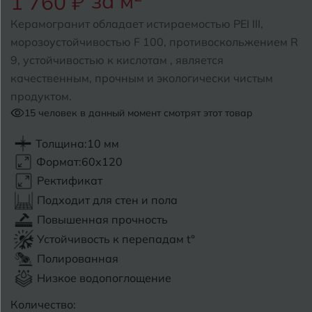
за м
1 760 ₽
Керамогранит обладает истираемостью PEI III,
Б
Барнаул
Р
Раменское
морозоустойчивостью F 100, противоскольжением R
9, устойчивостью к кислотам , является
Белгород
Ростов-на-Дону
качественным, прочным и экологически чистым
Белореченск
Рыбинск
продуктом.
15
человек в данный момент смотрят этот товар
Боровичи
Рязань
Толщина:
10 мм
Брянск
Формат:
60x120
С
Салехард
Бугульма
Ректификат
Подходит для стен и пола
Самара
Бугуруслан
Повышенная прочность
Саранск
Устойчивость к перепадам t°
В
Великий Новгород
Полированная
Саратов
Низкое водопоглощение
Владимир
Севастополь
Количество: