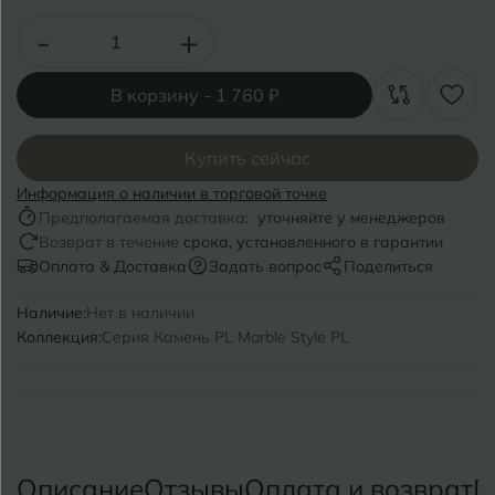
Волгоград
Симферополь
-
+
Волгодонск
Славянск-на-Кубани
Вологда
В корзину -
1 760 ₽
Смоленск
Воронеж
Сосновый Бор
Купить сейчас
Воткинск
Информация о наличии в торговой точке
Сочи
Предполагаемая доставка:
уточняйте у менеджеров
Ставрополь
Возврат в течение
срока, установленного в гарантии
Г
Геленджик
Оплата & Доставка
Задать вопрос
Поделиться
Сыктывкар
Грозный
Наличие:
Нет в наличии
Коллекция:
Серия Камень PL Marble Style PL
Т
Таганрог
Д
Дмитровград
Тверь
Е
Темрюк
Евпатория
Описание
Отзывы
Оплата и возврат
П