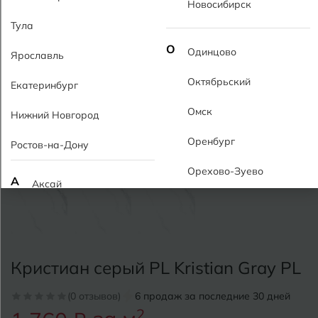
Новосибирск
Тула
О
Одинцово
Ярославль
Октябрьский
Екатеринбург
Омск
Нижний Новгород
Оренбург
Ростов-на-Дону
Орехово-Зуево
А
Аксай
Алушта
П
Пермь
Альметьевск
Подольск
Кристиан серый PL Kristian Gray PL
Анапа
Псков
(0 отзывов)
6 продаж за последние 30 дней
Армавир
Пятигорск
2