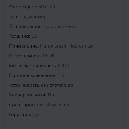
Формат (см):
60x120
Курганинск
Ч
Чебоксары
Тип:
под мрамор
М
Тип покрытия:
полированный
Челябинск
Магнитогорск
Толщина:
10
Майкоп
Э
Применение:
Напольный, Настенный
Энгельс
Муром
Истираемость:
PEI III
Я
Морозоустойчивость:
F 100
Ярославль
Противоскольжение:
R 9
Устойчивость к кислотам:
да
Универсальный:
Да
Срок гарантии:
36 месяцев
Гарантия:
Да