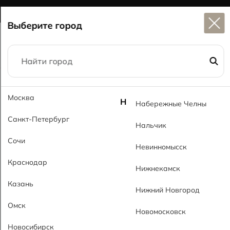
Широкий выбор
керамогранита в наличии
Выберите город
Главная
Каталог
60x120
Москва
Кристиан серый PL Kristian Gray PL
Н
Набережные Челны
Санкт-Петербург
Нальчик
Сочи
Невинномысск
Краснодар
Нижнекамск
Казань
Нижний Новгород
Омск
Новомосковск
Новосибирск