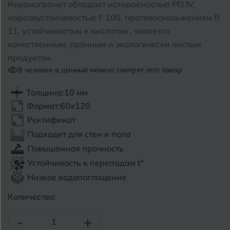
Керамогранит обладает истираемостью PEI IV,
морозоустойчивостью F 100, противоскольжением R
Б
Барнаул
Р
Раменское
11, устойчивостью к кислотам , является
качественным, прочным и экологически чистым
Белгород
Ростов-на-Дону
продуктом.
Белореченск
8
человек в данный момент смотрят этот товар
Рыбинск
Боровичи
Рязань
Толщина:
10 мм
Формат:
60x120
Брянск
Ректификат
С
Салехард
Бугульма
Подходит для стен и пола
Самара
Повышенная прочность
Бугуруслан
Устойчивость к перепадам t°
Саранск
Низкое водопоглощение
В
Великий Новгород
Саратов
Количество:
Владимир
Севастополь
-
+