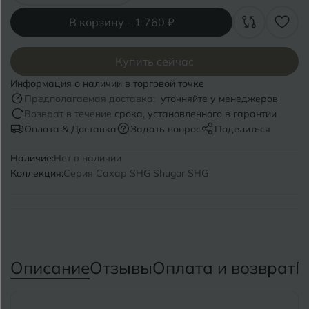
Волгоград
Симферополь
В корзину -
1 760 ₽
Волгодонск
Славянск-на-Кубани
Вологда
Купить сейчас
Смоленск
Информация о наличии в торговой точке
Воронеж
Сосновый Бор
Предполагаемая доставка:
уточняйте у менеджеров
Возврат в течение
срока, установленного в гарантии
Воткинск
Сочи
Оплата & Доставка
Задать вопрос
Поделиться
Ставрополь
Наличие:
Нет в наличии
Г
Геленджик
Коллекция:
Серия Сахар SHG Shugar SHG
Сыктывкар
Грозный
Т
Таганрог
Д
Дмитровград
Тверь
Описание
Отзывы
Оплата и возврат
П
Е
Темрюк
Евпатория