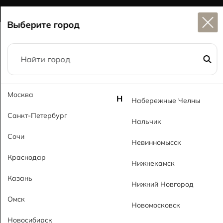
Широкий выбор
керамогранита в наличии
Выберите город
Главная
Каталог
60x120
Антик 6044 SHG Antik 6044 SHG
Москва
Н
Набережные Челны
Санкт-Петербург
Нальчик
Сочи
Невинномысск
Краснодар
Нижнекамск
Казань
Нижний Новгород
Омск
Новомосковск
Новосибирск