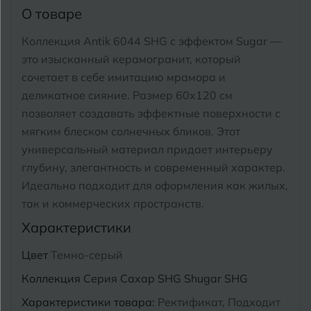
Тимашевск
Екатеринбург
О товаре
Тобольск
Коллекция Antik 6044 SHG с эффектом Sugar —
И
Иваново
это изысканный керамогранит, который
Тольятти
сочетает в себе имитацию мрамора и
Ижевск
Томск
деликатное сияние.
Размер 60x120 см
позволяет создавать эффектные поверхности с
Тула
К
Казань
мягким блеском солнечных бликов. Этот
универсальный материал придает интерьеру
Тюмень
Кемерово
глубину, элегантность и современный характер.
Ковров
Идеально подходит для оформления как жилых,
У
Улан-Удэ
так и коммерческих пространств.
Кострома
Ульяновск
Характеристики
Котлас
Уфа
Цвет
Темно-серый
Краснодар
Коллекция
Серия Сахар SHG Shugar SHG
Х
Химки
Курган
Характеристики товара:
Ректификат, Подходит