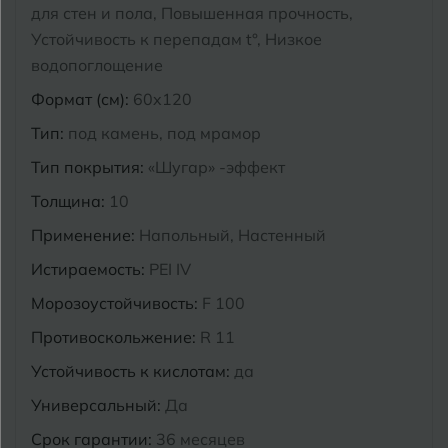
для стен и пола, Повышенная прочность,
Курганинск
Устойчивость к перепадам t°, Низкое
Ч
Чебоксары
водопоглощение
М
Челябинск
Магнитогорск
Формат (см):
60x120
Тип:
под камень, под мрамор
Майкоп
Э
Энгельс
Тип покрытия:
«Шугар» -эффект
Муром
Толщина:
10
Я
Ярославль
Применение:
Напольный, Настенный
Истираемость:
PEI IV
Морозоустойчивость:
F 100
Противоскольжение:
R 11
Устойчивость к кислотам:
да
Универсальный:
Да
Срок гарантии:
36 месяцев