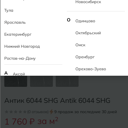
Новосибирск
Тула
О
Одинцово
Ярославль
Октябрьский
Екатеринбург
Омск
Нижний Новгород
Оренбург
Ростов-на-Дону
Орехово-Зуево
А
Аксай
Алушта
П
Пермь
Альметьевск
Антик 6044 SHG Antik 6044 SHG
Подольск
Анапа
(0 отзывов)
9 продаж за последние 30 дней
Псков
за м
2
1 760 ₽
Армавир
Пятигорск